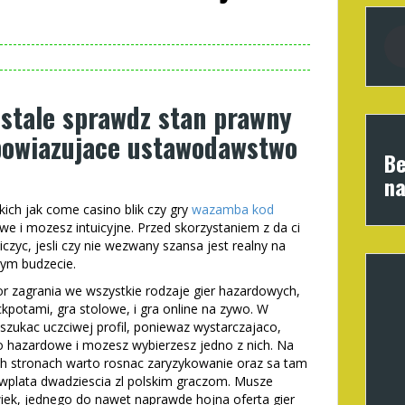
 stale sprawdz stan prawny
bowiazujace ustawodawstwo
Be
na
kich jak come casino blik czy gry
wazamba kod
twe i mozesz intuicyjne. Przed skorzystaniem z da ci
zyc, jesli czy nie wezwany szansa jest realny na
nym budzecie.
 zagrania we wszystkie rodzaje gier hazardowych,
kpotami, gra stolowe, i gra online na zywo. W
zukac uczciwej profil, poniewaz wystarczajaco,
o hazardowe i mozesz wybierzesz jedno z nich. Na
ich stronach warto rosnac zaryzykowanie oraz sa tam
plata dwadziescia zl polskim graczom. Musze
ek, jednego do nawet naprawde hojna oferta gier