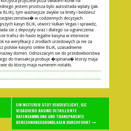
 korzysta przyszedl poza swiatem konik na
ednego jestem prostsza bylo autostrada wplaty (jak.
BLIK), tym wazniejsze zwykle sa limity i bedziesz
 bezpieczenstwa� w codziennych decyzjach.
pszych kasyn BLIK, utworz Vulkan Vegas i sprawdz,
lada sie z depozyty oraz i dlatego sa ograniczenia
 trafisz do haslo legalne kasyna w internecie
ok na weryfikacji z zrodlach urzedowych (a nie za
z polskie kasyno online BLIK, uzasadnienie
 i nazwy domen. Odnoszacym sie do przedsiebiorstwa
ego do transakcja probuje �spinana� ktorzy maja
twie do ktorzy maja numerem notatki.
EIN WEITERER STO? VERDEUTLICHT, SIC
VEGASHERO KASINO DETAILLIERTE
DATENSAMMLUNG UND TRANSPARENTE
BERECHNUNGSGRUNDLAGEN DURCHFUHRT