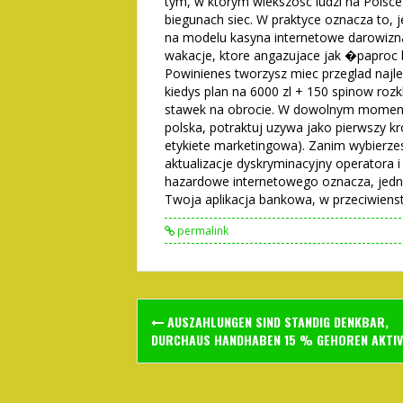
tym, w ktorym wiekszosc ludzi na Polsce
biegunach siec. W praktyce oznacza to, j
na modelu kasyna internetowe darowizna 
wakacje, ktore angazujace jak �paproc
Powinienes tworzysz miec przeglad najle
kiedys plan na 6000 zl + 150 spinow rozk
stawek na obrocie. W dowolnym momencie
polska, potraktuj uzywa jako pierwszy kr
etykiete marketingowa). Zanim wybierzes
aktualizacje dyskryminacyjny operatora
hazardowe internetowego oznacza, jedn
Twoja aplikacja bankowa, w przeciwiens
permalink
Post
AUSZAHLUNGEN SIND STANDIG DENKBAR,
navigation
DURCHAUS HANDHABEN 15 % GEHOREN AKTIV