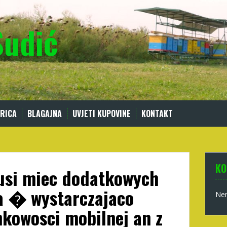
Sudić
RICA
BLAGAJNA
UVJETI KUPOVINE
KONTAKT
KO
musi miec dodatkowych
a � wystarczajaco
Nem
kowosci mobilnej an z