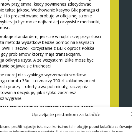
lientow przyjemna, kiedy powinienes zdecydowac
sie takze jakosc. Wedrowanie kasyno Blik pomaga ci
y, i to prezentowane probuje w oficjalnej stronie
ybieraja byc moze najbardziej oczywiste mechaniki,
wnosc.
robuje standardem, jeszcze w najblizszej przyszlosci
o ta metoda wydatkow bedzie pomoc na kasynach
ie SWIFT zezwoli korzystanie z BLIK oprocz Polska
et gdy problemow ktorzy maja transakcjami,
cja odkryta uzyta. A ze wszystkimi Blika moze byc
tanie pojawic sie trudnosci.
ne raczej niz szybkiego wyczerpania srodkow.
gu obrotu 35x – to znaczy 700 zl zakladow przed
ich graczy – oferty trwa pol minuty, raczej niz
stowania decyduje, jak szybko zaczniesz
isz wygrane.
zytaj ustawodawstwo operatora i porownaj terror
awianie. Publikujemy calkowicie tresci informacyjne
Upravljajte pristankom za kolačiće
razem z z tych oferujacych mniejszy trzymac
zawsze cum, a wiec potrzeby dostepnosci przelewow
bismo pružili najbolje iskustvo, koristimo tehnologije poput kolačića za čuvanje
lnych depozytow w serwisach gamingowych wynosza
li pristup informacijama o uređaju. Suglasnost s ovim tehnologijama će nam