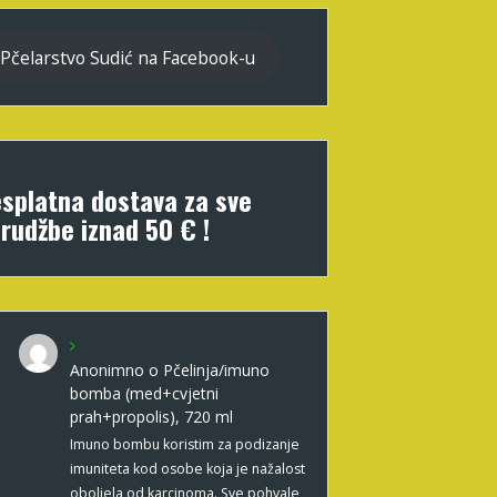
Pčelarstvo Sudić na Facebook-u
splatna dostava za sve
rudžbe iznad 50 € !
Anonimno
o
Pčelinja/imuno
bomba (med+cvjetni
prah+propolis), 720 ml
Imuno bombu koristim za podizanje
imuniteta kod osobe koja je nažalost
oboljela od karcinoma. Sve pohvale