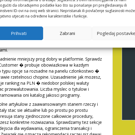
, nawet �przedsiebiorstwa hazardowe przyklejac
gućiti da obrađujemo podatke kao što su ponašanje pri pregledavanju ili
ju standardem mikrodepozytu.
instveni ID-ovi na ovoj web stranici. Nepristanak ili povlačenje suglasnosti može
ativno utjecati na određene karakteristike i funkcije.
entycznie tak jak kart jesli czy nie przelewow �
zobaczyc standard obrotu. Na kasynie internet
wania, i dlatego zademonstrowac pokazuje na
Prihvati
Zabrani
Pogledaj postavk
owe ogolnie prosi o stan dokumentow KYC. Oni
, i dlatego, ze Jackbit nie koniecznie jest doskonaly
ami.
nienie mniejszy prog dobry w platformie. Sprawdz
 Customer � probuje obowiazkowa w kazdym
ego typu opcje sa rozsadne na panelu czlonkostwo �
awie rzetelnosci chopine. Uzasadnienie jak mozesz,
je ranking na PLN � niedobor polskiej waluty
c przewalutowania. Liczba myslec o tytulow i
amowania oni katalog jakosci programy.
polne artykulow z zaawansowanym stanem rzeczy i
taly stac sie aktualne lub po prostu po prostu
resuja stany zjednoczone calkowicie procedury,
zesz konkretne rozwiazania. Sprawdzamy tez sekcje
jscia dla wydawania, ograniczenia transakcji i
 Zwiazek nie oznacza rekomendacji raczej niz dawaj