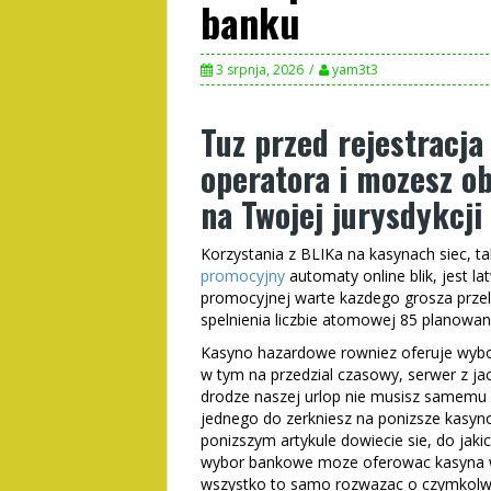
banku
3 srpnja, 2026
yam3t3
Tuz przed rejestracja
operatora i mozesz o
na Twojej jurysdykcji
Korzystania z BLIKa na kasynach siec, ta
promocyjny
automaty online blik, jest la
promocyjnej warte kazdego grosza przelic
spelnienia liczbie atomowej 85 planowa
Kasyno hazardowe rowniez oferuje wybor
w tym na przedzial czasowy, serwer z jac
drodze naszej urlop nie musisz samemu s
jednego do zerkniesz na ponizsze kasyn
ponizszym artykule dowiecie sie, do jak
wybor bankowe moze oferowac kasyna w
wszystko to samo rozwazac o czymkolwi