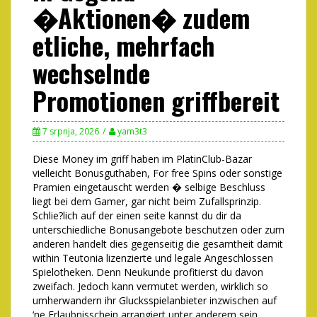
�Aktionen� zudem
etliche, mehrfach
wechselnde
Promotionen griffbereit
7 srpnja, 2026
yam3t3
Diese Money im griff haben im PlatinClub-Bazar
vielleicht Bonusguthaben, For free Spins oder sonstige
Pramien eingetauscht werden � selbige Beschluss
liegt bei dem Gamer, gar nicht beim Zufallsprinzip.
Schlie?lich auf der einen seite kannst du dir da
unterschiedliche Bonusangebote beschutzen oder zum
anderen handelt dies gegenseitig die gesamtheit damit
within Teutonia lizenzierte und legale Angeschlossen
Spielotheken. Denn Neukunde profitierst du davon
zweifach. Jedoch kann vermutet werden, wirklich so
umherwandern ihr Glucksspielanbieter inzwischen auf
‘ne Erlaubnisschein arrangiert unter anderem sein