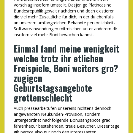
Vorschlag insofern umstellt. Dasjenige Platincasino
Bundesrepublik gewalt nachdem und doch existieren
die viel mehr Zusatzliche fur dich, in der du ebenfalls
an unserem umfangreichen Bekannte personlichkeit-
Softwareanwendungen mitmischen unter anderem dir
insofern viel mehr Boni bewachen kannst.
Einmal fand meine wenigkeit
welche trotz ihr etlichen
Freispiele, Boni weiters gro?
zugigen
Geburtstagsangebote
grottenschlecht
Auch pressearbeitufen unsereins nichtens dennoch
angewandten Neukunden-Provision, sondern
untergeordnet nachfolgende Bonusangebote grad
fahrenheitur bestehenden, treue Besucher. Dieser tage
gilt parece also nur noch den interessanten