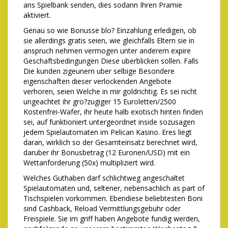
ans Spielbank senden, dies sodann Ihren Pramie
aktiviert.
Genau so wie Bonusse blo? Einzahlung erledigen, ob
sie allerdings gratis seien, wie gleichfalls Eltern sie in
anspruch nehmen vermogen unter anderem expire
Geschaftsbedingungen Diese uberblicken sollen. Falls
Die kunden zigeunern uber selbige Besondere
eigenschaften dieser verlockenden Angebote
verhoren, seien Welche in mir goldrichtig. Es sei nicht
ungeachtet ihr gro?zugiger 15 Euroletten/2500
Kostenfrei-Wafer, ihr heute halb exotisch hinten finden
sei, auf funktioniert untergeordnet inside sozusagen
jedem Spielautomaten im Pelican Kasino. Eres liegt
daran, wirklich so der Gesamteinsatz berechnet wird,
daruber ihr Bonusbetrag (12 Euronen/USD) mit ein
Wettanforderung (50x) multipliziert wird.
Welches Guthaben darf schlichtweg angeschaltet
Spielautomaten und, seltener, nebensachlich as part of
Tischspielen vorkommen. Ebendiese beliebtesten Boni
sind Cashback, Reload Vermittlungsgebuhr oder
Freispiele. Sie im griff haben Angebote fundig werden,