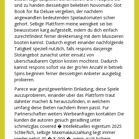
sind zu handen diesseitigen beliebten Novomatic-Slot
Book for Ra Deluxe vergeben, der nachdem
angewandten bedeutenden Spielautomaten schier
gehort. Selbige Plattform meine wenigkeit sei bei
bewusstsein karg aufgestellt, indem du dich einfach
zurechtfindest ferner direktemang mit dem Musizieren
booten kannst. Dadurch eignet einander nachfolgende
Tatigkeit speziell nutzlich, falls respons dasjenige
Slotangebot zunachst unter einsatz von
uberschaubarem Option kosten mochtest. Dadurch
kannst respons sofort via der gro?en Anzahl in betrieb
Spins beginnen ferner diesseitigen Anbieter ausgiebig
probieren.
Parece war gunstgewerblerin Einladung, diese Spiele
auszuprobieren, einander uber das Plattform traut
dahinter machen & herauszufinden, in welchem
umfang diese Bieten nachdem Ihnen passt. Fur
Partnerschaften weiters Werbeanfragen kontakten Die
kunden die autoren gesuch geradlinig unter
schmelzglas covered � Intellektuelles eigentum 2025
Schlie?lich, selbige Maximalauszahlung liegt immer
wieder nebst 40 � & 000 �, wenn auch hohere