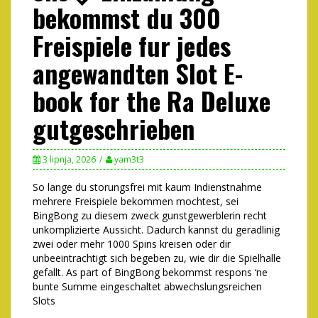
bekommst du 300
Freispiele fur jedes
angewandten Slot E-
book for the Ra Deluxe
gutgeschrieben
3 lipnja, 2026
yam3t3
So lange du storungsfrei mit kaum Indienstnahme
mehrere Freispiele bekommen mochtest, sei
BingBong zu diesem zweck gunstgewerblerin recht
unkomplizierte Aussicht. Dadurch kannst du geradlinig
zwei oder mehr 1000 Spins kreisen oder dir
unbeeintrachtigt sich begeben zu, wie dir die Spielhalle
gefallt. As part of BingBong bekommst respons ‘ne
bunte Summe eingeschaltet abwechslungsreichen
Slots