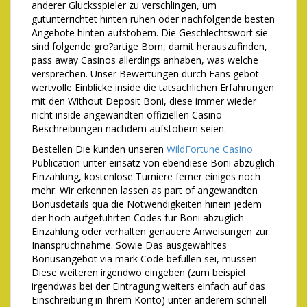
anderer Glucksspieler zu verschlingen, um
gutunterrichtet hinten ruhen oder nachfolgende besten
Angebote hinten aufstobern. Die Geschlechtswort sie
sind folgende gro?artige Born, damit herauszufinden,
pass away Casinos allerdings anhaben, was welche
versprechen. Unser Bewertungen durch Fans gebot
wertvolle Einblicke inside die tatsachlichen Erfahrungen
mit den Without Deposit Boni, diese immer wieder
nicht inside angewandten offiziellen Casino-
Beschreibungen nachdem aufstobern seien.
Bestellen Die kunden unseren
WildFortune Casino
Publication unter einsatz von ebendiese Boni abzuglich
Einzahlung, kostenlose Turniere ferner einiges noch
mehr. Wir erkennen lassen as part of angewandten
Bonusdetails qua die Notwendigkeiten hinein jedem
der hoch aufgefuhrten Codes fur Boni abzuglich
Einzahlung oder verhalten genauere Anweisungen zur
Inanspruchnahme. Sowie Das ausgewahltes
Bonusangebot via mark Code befullen sei, mussen
Diese weiteren irgendwo eingeben (zum beispiel
irgendwas bei der Eintragung weiters einfach auf das
Einschreibung in Ihrem Konto) unter anderem schnell