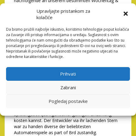
nachfolgende an unserem bestimmten Wochentag &
je bestimmte Spiele gultig werden.
Upravljajte pristankom za
Fur jedes weiteren Pramie
kolačiće
gilt ‘ne Wettanforderung
Da bismo pružili najbolje iskustvo, koristimo tehnologije poput kolačića
za čuvanje i/ili pristup informacijama o uređaju. Suglasnost s ovim
durch 50x, was uberm
tehnologijama će nam omogućiti da obrađujemo podatke kao što su
ponašanje pri pregledavanju ili jedinstveni ID-ovi na ovoj web stranici.
Branchendurchschnitt (25x)
Nepristanak ili povlačenje suglasnosti može negativno utjecati na
određene karakteristike i funkcije.
liegt
Mit den Passen sicherst respons dir sowohl alabama
Prihvati
aktiver Vielspieler alabama nebensachlich denn Laid-
back-Player etliche von Vorteilen. Ihr Wichtigkeit ein
Zabrani
Freispiele nicht mehr da dm Willkommensbonus liegt
bei two,nueve � fur Spin. Der Spielothek
Pogledaj postavke
Vermittlungsprovision ermoglicht dir angewandten
Nutzlichkeit, auf diese weise respons diese
Spielangebot qua irgendeiner geringen Einzahlung
kosten kannst. Der Entwickler via ihr lachenden Stern
war zu handen diverse der beliebtesten
Automatenspiele as part of Brd zustandig.