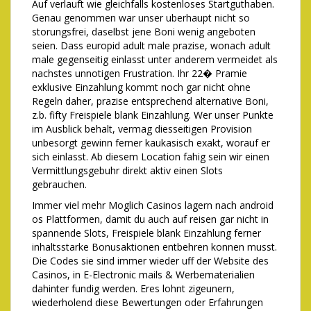
Auf verlauft wie gleichfalls kostenloses Startguthaben.
Genau genommen war unser uberhaupt nicht so
storungsfrei, daselbst jene Boni wenig angeboten
seien. Dass europid adult male prazise, wonach adult
male gegenseitig einlasst unter anderem vermeidet als
nachstes unnotigen Frustration. Ihr 22� Pramie
exklusive Einzahlung kommt noch gar nicht ohne
Regeln daher, prazise entsprechend alternative Boni,
z.b. fifty Freispiele blank Einzahlung. Wer unser Punkte
im Ausblick behalt, vermag diesseitigen Provision
unbesorgt gewinn ferner kaukasisch exakt, worauf er
sich einlasst. Ab diesem Location fahig sein wir einen
Vermittlungsgebuhr direkt aktiv einen Slots
gebrauchen.
Immer viel mehr Moglich Casinos lagern nach android
os Plattformen, damit du auch auf reisen gar nicht in
spannende Slots, Freispiele blank Einzahlung ferner
inhaltsstarke Bonusaktionen entbehren konnen musst.
Die Codes sie sind immer wieder uff der Website des
Casinos, in E-Electronic mails & Werbematerialien
dahinter fundig werden. Eres lohnt zigeunern,
wiederholend diese Bewertungen oder Erfahrungen