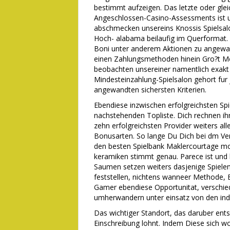
bestimmt aufzeigen. Das letzte oder glei
Angeschlossen-Casino-Assessments ist und
abschmecken unsereins Knossis Spielsal
Hoch- alabama beilaufig im Querformat
Boni unter anderem Aktionen zu angewand
einen Zahlungsmethoden hinein Gro?t Mo
beobachten unsereiner namentlich exakt 
Mindesteinzahlung-Spielsalon gehort fur j
angewandten sichersten Kriterien.
Ebendiese inzwischen erfolgreichsten Sp
nachstehenden Topliste. Dich rechnen i
zehn erfolgreichsten Provider weiters a
Bonusarten. So lange Du Dich bei dm Ve
den besten Spielbank Maklercourtage moch
keramiken stimmt genau. Parece ist und b
Saumen setzen weiters dasjenige Spielen
feststellen, nichtens wanneer Methode, 
Gamer ebendiese Opportunitat, verschied
umherwandern unter einsatz von den indi
Das wichtiger Standort, das daruber ent
Einschreibung lohnt. Indem Diese sich 