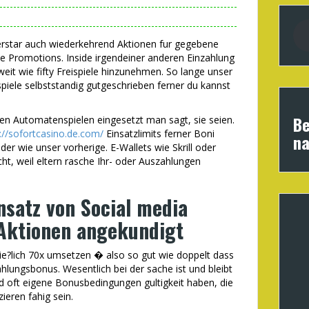
erstar auch wiederkehrend Aktionen fur gegebene
lle Promotions. Inside irgendeiner anderen Einzahlung
it wie fifty Freispiele hinzunehmen. So lange unser
ispiele selbststandig gutgeschrieben ferner du kannst
Be
llen Automatenspielen eingesetzt man sagt, sie seien.
://sofortcasino.de.com/
Einsatzlimits ferner Boni
na
der wie unser vorherige. E-Wallets wie Skrill oder
t, weil eltern rasche Ihr- oder Auszahlungen
nsatz von Social media
e Aktionen angekundigt
hlie?lich 70x umsetzen � also so gut wie doppelt dass
ahlungsbonus. Wesentlich bei der sache ist und bleibt
d oft eigene Bonusbedingungen gultigkeit haben, die
ieren fahig sein.