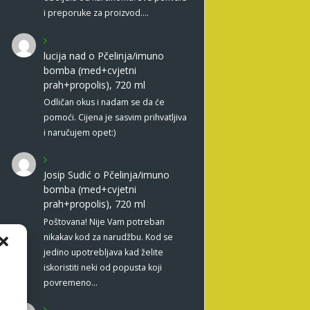
i preporuke za proizvod.…
lucija nad
o
Pčelinja/imuno
bomba (med+cvjetni
prah+propolis), 720 ml
Odličan okus i nadam se da će
pomoći. Cijena je sasvim prihvatljiva
i naručujem opet:)
Josip Sudić
o
Pčelinja/imuno
bomba (med+cvjetni
prah+propolis), 720 ml
Poštovana! Nije Vam potreban
nikakav kod za narudžbu. Kod se
jedino upotrebljava kad želite
iskoristiti neki od popusta koji
povremeno…