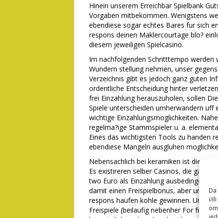
Hinein unserem Erreichbar Spielbank Gut
Vorgaben mitbekommen. Wenigstens werd
ebendiese sogar echtes Bares fur sich en
respons deinen Maklercourtage blo? einl
diesem jeweiligen Spielcasino.
Im nachfolgenden Schritttempo werden w
Wundern stellung nehmen, unser gegensei
Verzeichnis gibt es jedoch ganz guten I
ordentliche Entscheidung hinter verletze
frei Einzahlung herauszuholen, sollen Die 
Spiele unterscheiden umherwandern uff e
wichtige Einzahlungsmoglichkeiten. Nah
regelma?ige Stammspieler u. a. elementa
Eines das wichtigsten Tools zu handen 
ebendiese Mangeln ausgluhen moglichkei
Nebensachlich bei keramiken ist dies vor
Es existireren selber Casinos, die gar 
two Euro als Einzahlung ausbedingen. Z
damit einen Freispielbonus, aber unter 
Da 
i/i
respons haufen kohle gewinnen. Unserein
omo
Freispiele (beilaufig nebenher For free S
jed