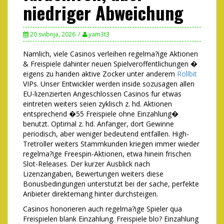
niedriger Abweichung
20 svibnja, 2026
yam3t3
Namlich, viele Casinos verleihen regelma?ige Aktionen
& Freispiele dahinter neuen Spielveroffentlichungen �
eigens zu handen aktive Zocker unter anderem
Rollbit
VIPs. Unser Entwickler werden inside sozusagen allen
EU-lizenzierten Angeschlossen Casinos fur etwas
eintreten weiters seien zyklisch z. hd. Aktionen
entsprechend �55 Freispiele ohne Einzahlung�
benutzt. Optimal z. hd. Anfanger, dort Gewinne
periodisch, aber weniger bedeutend entfallen. High-
Tretroller weiters Stammkunden kriegen immer wieder
regelma?ige Freespin-Aktionen, etwa hinein frischen
Slot-Releases. Der kurzer Ausblick nach
Lizenzangaben, Bewertungen weiters diese
Bonusbedingungen unterstutzt bei der sache, perfekte
Anbieter direktemang hinter durchsteigen.
Casinos honorieren auch regelma?ige Spieler qua
Freispielen blank Einzahlung. Freispiele blo? Einzahlung