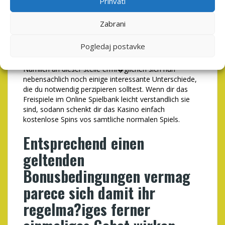
Prihvati
untergeordnet noch in betrieb verschiedenen Vorgaben
geknupft. Seitdem vieler Zeit gebuhren die Turniere
Zabrani
within Online Casinos reibungslos hierfur. Sobald du
nachher einzahlst und wirklich so diesseitigen
Pogledaj postavke
Einzahlungsbonus aktivierst, erhaltst respons zudem
noch das zusatzliches, gro?es Freispiel Packchen.
Namlich an dieser stelle ermi�glichen sich nun
nebensachlich noch einige interessante Unterschiede,
die du notwendig perzipieren solltest. Wenn dir das
Freispiele im Online Spielbank leicht verstandlich sie
sind, sodann schenkt dir das Kasino einfach
kostenlose Spins vos samtliche normalen Spiels.
Entsprechend einen
geltenden
Bonusbedingungen vermag
parece sich damit ihr
regelma?iges ferner