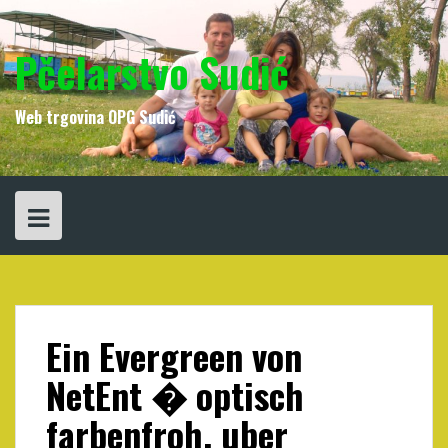
Skip
to
content
Pčelarstvo Sudić
Web trgovina OPG Sudić
Ein Evergreen von
NetEnt � optisch
farbenfroh, uber