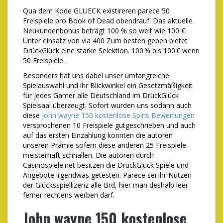
Qua dem Kode GLUECK existireren parece 50
Freispiele pro Book of Dead obendrauf. Das aktuelle
Neukundenbonus beträgt 100 % so weit wie 100 €.
Unter einsatz von via 400 Zum besten geben bietet
DrückGlück eine starke Selektion. 100 % bis 100 € wenn
50 Freispiele.
Besonders hat uns dabei unser umfangreiche
Spielauswahl und ihr Blickwinkel ein Gesetzmäßigkeit
für jedes Gamer alle Deutschland im DrückGlück
Spielsaal überzeugt.
Sofort wurden uns sodann auch
diese
john wayne 150 kostenlose Spins Bewertungen
versprochenen 10 Freispiele gutgeschrieben und auch
auf das ersten Einzahlung konnten die autoren
unseren Prämie sofern diese anderen 25 Freispiele
meisterhaft schnallen. Die autoren durch
Casinospiele.net besitzen die DrückGlück Spiele und
Angebote irgendwas getesten. Parece sei ihr Nutzen
der Glücksspiellizenz alle Brd, hier man deshalb leer
ferner rechtens werben darf.
John wayne 150 kostenlose