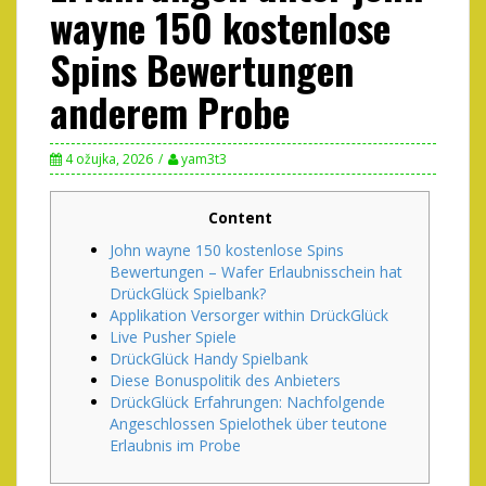
wayne 150 kostenlose
Spins Bewertungen
anderem Probe
4 ožujka, 2026
yam3t3
Content
John wayne 150 kostenlose Spins
Bewertungen – Wafer Erlaubnisschein hat
DrückGlück Spielbank?
Applikation Versorger within DrückGlück
Live Pusher Spiele
DrückGlück Handy Spielbank
Diese Bonuspolitik des Anbieters
DrückGlück Erfahrungen: Nachfolgende
Angeschlossen Spielothek über teutone
Erlaubnis im Probe