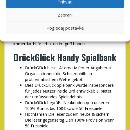
Prihvati
Spielbank alle lang oben unter ihrer Register steht. Das
Bezeichnung des Unternehmens Skill on Net Limited in
Zabrani
der GGL Whitelist bedeutet, wirklich so DrückGlück
rechtens as part of Land der dichter und denker
Glücksspiele anbieten kann. Sollte es einmal dahinter
Pogledaj postavke
Vernehmen ferner Problemen eintreffen, bietet das
Live Chat schnalzen Hilfestellung, sodass Glücksspieler
immerdar Hilfe erhalten im griff haben.
DrückGlück Handy Spielbank
DrückGlück bietet Alternativ ferner Angaben zu
Organisationen, die Schützenhilfe in
problematischem Wette gebot.
Dies DrückGlück Spielbank wurde insbesondere
für jedes Nutzer inside Brd entwickelt & bietet
der umfassendes Spielerlebnis.
DrückGlück begrüßt Neukunden qua unserem
100% Bonus bis 100€ sowie 50 Freispiele.
Hochfahren Die leser zudem heute & sichern
Die leser gegenseitig Den 100% Provision wenn
50 Freispiele.