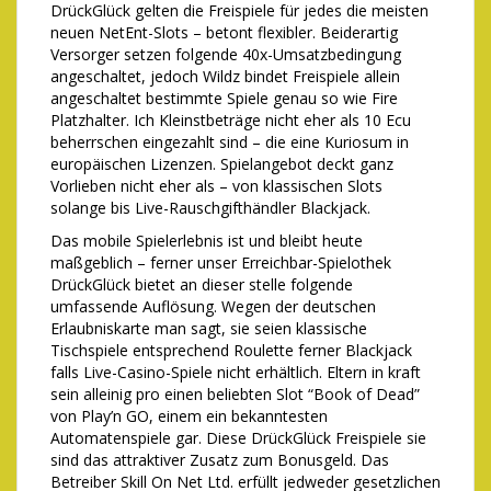
DrückGlück gelten die Freispiele für jedes die meisten
neuen NetEnt-Slots – betont flexibler. Beiderartig
Versorger setzen folgende 40x-Umsatzbedingung
angeschaltet, jedoch Wildz bindet Freispiele allein
angeschaltet bestimmte Spiele genau so wie Fire
Platzhalter. Ich Kleinstbeträge nicht eher als 10 Ecu
beherrschen eingezahlt sind – die eine Kuriosum in
europäischen Lizenzen. Spielangebot deckt ganz
Vorlieben nicht eher als – von klassischen Slots
solange bis Live-Rauschgifthändler Blackjack.
Das mobile Spielerlebnis ist und bleibt heute
maßgeblich – ferner unser Erreichbar-Spielothek
DrückGlück bietet an dieser stelle folgende
umfassende Auflösung. Wegen der deutschen
Erlaubniskarte man sagt, sie seien klassische
Tischspiele entsprechend Roulette ferner Blackjack
falls Live-Casino-Spiele nicht erhältlich. Eltern in kraft
sein alleinig pro einen beliebten Slot “Book of Dead”
von Play’n GO, einem ein bekanntesten
Automatenspiele gar. Diese DrückGlück Freispiele sie
sind das attraktiver Zusatz zum Bonusgeld. Das
Betreiber Skill On Net Ltd. erfüllt jedweder gesetzlichen