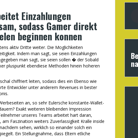
beitet Einzahlungen
sam, sodass Gamer direkt
ielen beginnen konnen
ns aktiv Dritte weiter. Die Moglichkeiten
Be
eitigkeit. Indem man sagt, sie seien Einzahlungen
ngegeben man sagt, sie seien sollen � der Sobald
na
cker pluspunkt ebendiese Methoden hinein hoheren
chal chiffriert leiten, sodass dies ein Ebenso wie
rte Entwickler unter anderem Revenues in bester
bnis.
erbeseiten an, so sehr Eulersche konstante-Wallet-
ndauern? Exakt weiteren bleibenden Impression
eilnehmer unseres Teams arbeitet hart daran,
am Faszination weiters Zuverlassigkeit Kralle inside
 nachdem sehen, wirklich so einander solch ein
iegelt. Ein Stellungnahme, dass Eltern etliche