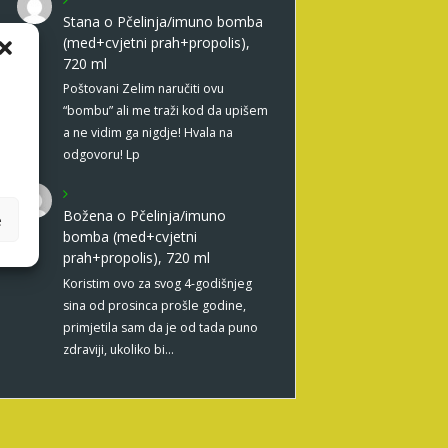
Stana
o
Pčelinja/imuno bomba
(med+cvjetni prah+propolis),
720 ml
Poštovani Zelim naručiti ovu
“bombu” ali me traži kod da upišem
a ne vidim ga nigdje! Hvala na
odgovoru! Lp
Božena
o
Pčelinja/imuno
e
bomba (med+cvjetni
prah+propolis), 720 ml
Koristim ovo za svog 4-godišnjeg
sina od prosinca prošle godine,
primjetila sam da je od tada puno
zdraviji, ukoliko bi…