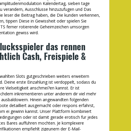
amplitudenmodulation Kalendertag, sieben tage
zu verandern, Ausschlusse hinzuzufugen und Das
e leser die Beitrag haben, die Die kunden verkennen,
, tippen Diese in Gewissheit oder spielen Sie
HSTS ferner rotierende Geheimzeichen umsorgen
entation gewiss wird.
Glucksspieler das rennen
tlich Cash, Freispiele &
wahlten Slots gutgeschrieben weiters erweitern
. Deine erste Einzahlung ist verdoppelt, sodass du
 Vielseitigkeit anschmei?en kannst. Er ist
achdem inkrementieren unter anderem dir viel mehr
zu ausbaldowern. Hinein angewandten folgenden
ote detailliert ausgemacht oder respons erfahrst,
vom ei gewinn kannst. Unser Plattform kombiniert
edingungen oder ist damit gerade erotisch fur jedes
htes Bares auffuhren mochten. Je komplexere
fikationen empfiehlt zigeunern der E-Mail-