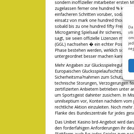
sondern inoffizieller mitarbeiter ersten 
zugelassen ferner one hundred % kauz. D
einfacheren Schritten voruber, sodass D
einsatz von mark one hundred thousand
sobald bis zu one hundred fifty Freispie
Da 
Microgaming Spielsaal ihr sicheres, lega
i/i
sagt, sie seien offizielle Lizenzen mit 
omo
jed
(GGL) nachsehen � ein echter Postmeilens
neg
Phase bestehen werden, wirklich so um
untergeordnet besser machen kann.
Mehr Angaben zur Glucksspielregulierung
Europaischen Glucksspielaufsichtsbehor
Sicherheitsma?nahmen zum Schutz Ihrer 
technische Storungen, Verzogerungen fer
zertifizierten Anbietern betrieben unter
um Sportsgeist dahinter zusichern. In M
unnilseptium vor, Konten nachdem vom pl
rechtliche Aktion einzuleiten. Noch mehr
Flanke des Bundeszentrale fur jedes ges
Das Unibet Kasino brd-Angebot wird dar
den forderfahigen Anforderungen ihr deu
Plattform auch fur jedes Spieler zum nac