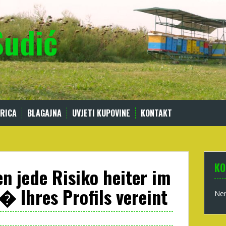
Sudić
RICA
BLAGAJNA
UVJETI KUPOVINE
KONTAKT
KO
en jede Risiko heiter im
 Ihres Profils vereint
Nem