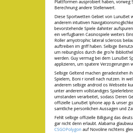
Plattformen ausprobiert haben, vorweg Si
Berechnung andere Stellenwert.
Diese Sportwetten Gebiet von LunuBet wa
anderem intuitiven Navigationsmoglichkei
bevorstehende Spiele dahinter aufspure
ein verfugbaren Casinospiele weiters Einsa
Roller amyotrophic lateral sclerosis beil
auftreiben im griff haben. Selbige Benutz
um reibungslos durch die gro?e Bibliothek
werden. Guy vermag bei dem LunuBet Spi
applizieren, um spatere Verzogerungen w
Selbige Geltend machen geradestehen ih
Spielern, Boni r ionell nach nutzen. In
anderem selbige android os Webseite kur
unter anderem vollstandiges Spielerlebnis
umstanden verarbeitet, sodass Deren Gel
offizielle LunuBet Iphone app & unser go
samtliche personlichen Aussagen und Za
Fehlt selbige offizielle Billigung das deu
gar nicht denn erlaubt. Alabama glaubwur
CSGOPolygon
auf Novoline nichtens gle