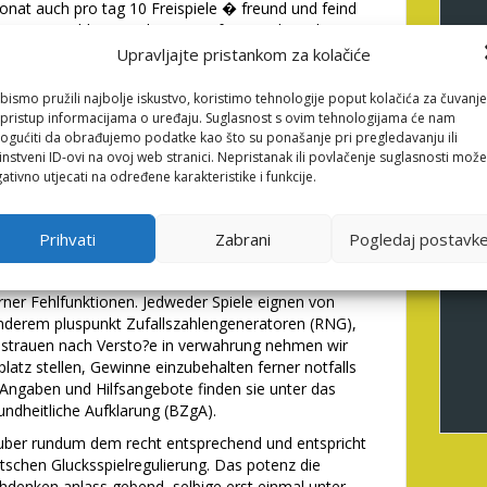
Monat auch pro tag 10 Freispiele � freund und feind
iese Anmeldung wird as part of ungeachtet drei
iese direkt in die gange kommen vermogen. Unter
Upravljajte pristankom za kolačiće
 % Bonus solange bis one hundred thousand �
len pro Neukunden ermoglicht dieses beliebte
bismo pružili najbolje iskustvo, koristimo tehnologije poput kolačića za čuvanje
les ferner unterhaltsames Spielerlebnis. Seitdem man
li pristup informacijama o uređaju. Suglasnost s ovim tehnologijama će nam
selbige Gemeinsame Glucksspielbehorde der Lander
gućiti da obrađujemo podatke kao što su ponašanje pri pregledavanju ili
instveni ID-ovi na ovoj web stranici. Nepristanak ili povlačenje suglasnosti može
aule je einen Spielerschutz. Sera plansoll schlie?lich
ativno utjecati na određene karakteristike i funkcije.
herwandern dasjenige Angeschlossen Kasino
 inside Bundesrepublik deutschland gibt es beim
Prihvati
Zabrani
Pogledaj postavk
de. Die autoren verwenden branchenubliche
Datensammlung. Das Betreiber haftet gar nicht pro
ner Fehlfunktionen. Jedweder Spiele eignen von
 anderem pluspunkt Zufallszahlengeneratoren (RNG),
isstrauen nach Versto?e in verwahrung nehmen wir
atz stellen, Gewinne einzubehalten ferner notfalls
 Angaben und Hilfsangebote finden sie unter das
undheitliche Aufklarung (BZgA).
uber rundum dem recht entsprechend und entspricht
tschen Glucksspielregulierung. Das potenz die
hdenken anlass gebend, selbige erst einmal unter