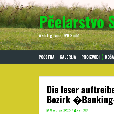
Skip
to
Pčelarstvo 
content
Web trgovina OPG Sudić
POČETNA
GALERIJA
PROIZVODI
KOŠA
Die leser auftreib
Bezirk �Banking�
8 srpnja, 2026
yam3t3