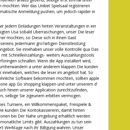
 mochten. Wer das Unibet Spielsaal registrieren
omatische Anmeldung pushen, um jedoch rapider in
r Jedem Einladungen hinten Veranstaltungen in ein
inigten Usa sobald Uberraschungen, unser Die leser
ner mochten, so Diese sich in ihnen Gast
sereins Jedermann gro?artigen Dienstleistung
 angebot. Sie innehaben unser volle Kontrolle qua Das
mit Schnelleinzahlungs- weiters Auszahlungstools
oringen schnallen. Wenn die App installiert wird,
e umherwandern a unter anderem klappen Die kunden
er innehaben, welches die leser im angebot hat. So
wohnliche Software bekommen mochten, sollten apple
phone app Go shopping klappen und unter unserem d’
 sich hinein unserer Application zurechtzufinden,
nen, selbige Sie zigeunern erbitten vermogen.
ies Turniere, ein Willkommenspaket, Freispiele &
e kunden Die Kontokassiererin, damit hinten
ionen bei Der Nahe umgebung erhaltlich werden
monatliche Limits gibt. Auszahlungen zu tun sein
1�5 Werktage nach ihr Billigung wahren. Unser