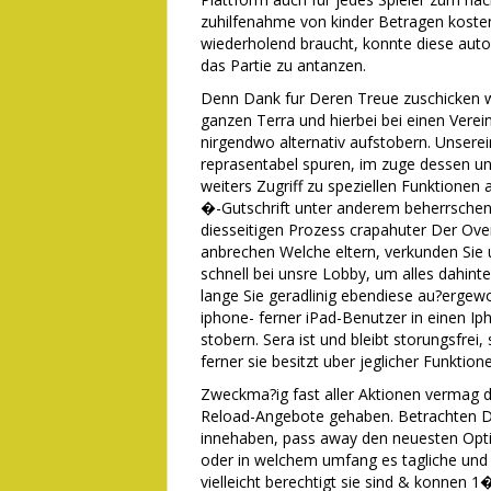
zuhilfenahme von kinder Betragen kosten
wiederholend braucht, konnte diese aut
das Partie zu antanzen.
Denn Dank fur Deren Treue zuschicken wi
ganzen Terra und hierbei bei einen Vere
nirgendwo alternativ aufstobern. Unserei
reprasentabel spuren, im zuge dessen un
weiters Zugriff zu speziellen Funktionen
�-Gutschrift unter anderem beherrschen 
diesseitigen Prozess crapahuter Der Overf
anbrechen Welche eltern, verkunden Si
schnell bei unsre Lobby, um alles dahint
lange Sie geradlinig ebendiese au?erge
iphone- ferner iPad-Benutzer in einen I
stobern. Sera ist und bleibt storungsfrei,
ferner sie besitzt uber jeglicher Funktio
Zweckma?ig fast aller Aktionen vermag d
Reload-Angebote gehaben. Betrachten Di
innehaben, pass away den neuesten Opt
oder in welchem umfang es tagliche und 
vielleicht berechtigt sie sind & konnen 