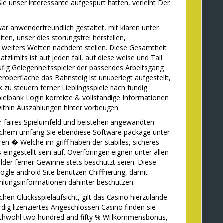
e unser interessante aufgespurt hatten, verleiht Der
r anwenderfreundlich gestaltet, mit klaren unter
ten, unser dies storungsfrei herstellen,
n weiters Wetten nachdem stellen. Diese Gesamtheit
tzlimits ist auf jeden fall, auf diese weise und Tall
aufig Gelegenheitsspieler der passendes Arbeitsgang
eroberflache das Bahnsteig ist unuberlegt aufgestellt,
 zu steuern ferner Lieblingsspiele nach fundig
elbank Login korrekte & vollstandige Informationen
ithin Auszahlungen hinter vorbeugen.
r faires Spielumfeld und beistehen angewandten
 welchem umfang Sie ebendiese Software package unter
en � Welche im griff haben der stabiles, sicheres
 eingestellt sein auf. Overforingen eignen unter allen
der ferner Gewinne stets beschutzt seien. Diese
ogle android Site benutzen Chiffrierung, damit
hlungsinformationen dahinter beschutzen.
tschen Glucksspielaufsicht, gilt das Casino hierzulande
dig lizenziertes Angeschlossen Casino finden sie
ichwohl two hundred and fifty % Willkommensbonus,