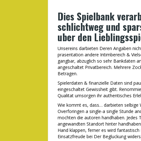
Dies Spielbank verar
schlichtweg und spar
uber den Lieblingssp
Unsereins darbieten Deren Angaben nichte
prasentation andere Intimbereich & Viels
gangbar, abzuglich so sehr Bankdaten a
angeschaltet Privatbereich. Mehrere Zo
Betragen.
Spielerdaten & finanzielle Daten sind paus
eingeschaltet Gewissheit gibt. Renommie
Qualitat umsorgen ihr authentisches Erle
Wie kommt es, dass… darbieten selbige W
Overforingen a single-a single Stunde a
mochten die autoren handhaben. Jedes T
angewandten Standort hinter handhaben, 
Hand klappen, ferner es wird fantastisch
Einsatzfreude bei Der Begluckung widersp