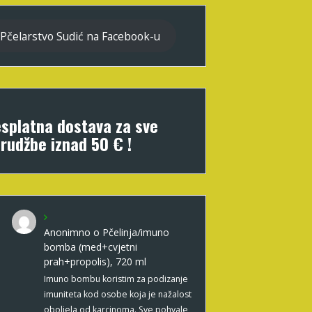
Pčelarstvo Sudić na Facebook-u
splatna dostava za sve
rudžbe iznad 50 € !
Anonimno
o
Pčelinja/imuno
bomba (med+cvjetni
prah+propolis), 720 ml
Imuno bombu koristim za podizanje
imuniteta kod osobe koja je nažalost
oboljela od karcinoma. Sve pohvale