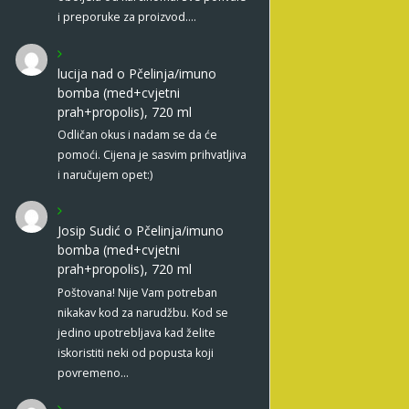
i preporuke za proizvod.…
lucija nad
o
Pčelinja/imuno
bomba (med+cvjetni
prah+propolis), 720 ml
Odličan okus i nadam se da će
pomoći. Cijena je sasvim prihvatljiva
i naručujem opet:)
Josip Sudić
o
Pčelinja/imuno
bomba (med+cvjetni
prah+propolis), 720 ml
Poštovana! Nije Vam potreban
nikakav kod za narudžbu. Kod se
jedino upotrebljava kad želite
iskoristiti neki od popusta koji
povremeno…