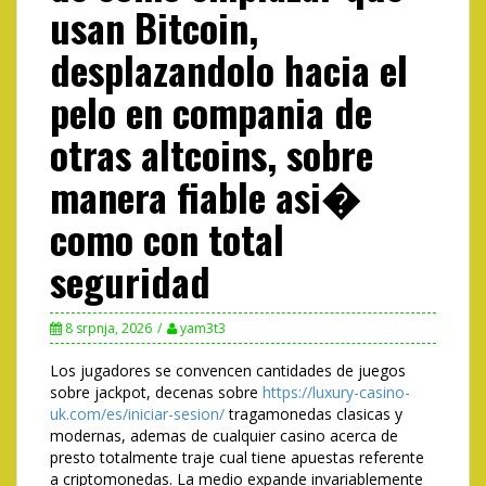
usan Bitcoin,
desplazandolo hacia el
pelo en compania de
otras altcoins, sobre
manera fiable asi�
como con total
seguridad
8 srpnja, 2026
yam3t3
Los jugadores se convencen cantidades de juegos
sobre jackpot, decenas sobre
https://luxury-casino-
uk.com/es/iniciar-sesion/
tragamonedas clasicas y
modernas, ademas de cualquier casino acerca de
presto totalmente traje cual tiene apuestas referente
a criptomonedas. La medio expande invariablemente