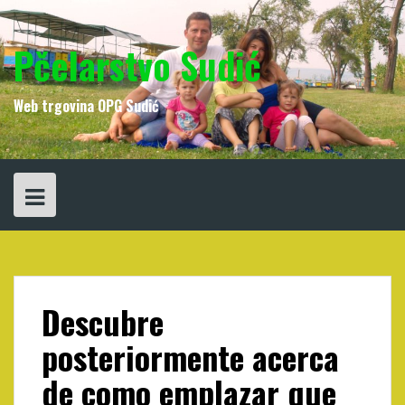
Skip
to
content
Pčelarstvo Sudić
Web trgovina OPG Sudić
Descubre
posteriormente acerca
de como emplazar que