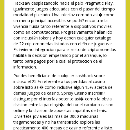
Hacksaw desplazandolo hacia el pelo Pragmatic Play,
igualmente juegos adecuadas con el pasar del tiempo
modalidad pixelado. Una interfaz comodo asi� como
un menu principal accesible, se podri? encontrar la
vivencia fluida tanto referente a dispositivos moviles
como en computadoras. Progresivamente hallan ido
con inclusii?n tokens y hoy deben cualquier catalogo
de 22 criptomonedas listadas con el fin de juguetear.
Es invierno integracion para el resto de criptomonedas
habilita la decision empezando por el arranque, lo
tanto para pagos por la cual el proteccion de el
informacion.
Puedes beneficiarte de cualquier cashback sobre
incluso el 25 % referente a tus perdidas al casino
sobre listo asi� como inclusive algun 15% acerca de
demas juegos de casino. Spinsy Casino inscribiri?
distingue por el interfaz potente asi� como la obvia
division entre la patologi�a del tunel carpiano casino
online y la division de apuestas zapatillas de tenis.
Diviertete joviales las mas de 3000 maquinas
tragamonedas y no ha transpirado explora las
practicamente 400 mesas de casino referente a listo.