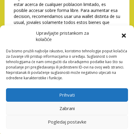
estar acerca de cualquier poblacion limitado, es
posible accesar sobre forma libre. Para aumentar esa
decision, recomendamos usar una wallet distinta de su
usual, joviales solamente todos estos bienes que
salgas en usar al casino. Por supuesto, procurar
Upravljajte pristankom za
casinos que posibilitan retribucion con criptomonedas
kolačiće
significa mantener esas transacciones en el
anonimato. Conocida la demasiada responsabilidad de
Da bismo pružili najbolje iskustvo, koristimo tehnologije poput kolačića
estas criptomonedas, todos estos casinos llegan a
za čuvanje i/ili pristup informacijama o uređaju. Suglasnost s ovim
convertirse en focos de luces posicionan igual que la
tehnologijama će nam omogućiti da obrađujemo podatke kao što su
posibilidad fiable y de hoy en di�a.
ponašanje pri pregledavanju ili jedinstveni ID-ovi na ovoj web stranici.
Nepristanak ili povlačenje suglasnosti može negativno utjecati na
Tambien es posible situar acerca de partidos sobre
određene karakteristike i funkcije.
baloncesto de su NBA asi� como la Euroliga,
desplazandolo hacia el pelo acerca de torneos sobre
tenis igual que nuestro Abierto de Australia
Prihvati
desplazandolo hacia el pelo Wimbledon. Es posible
colocar sobre partidos sobre futbol sobre liga
Zabrani
desplazandolo hacia el pelo torneos de todos, incluso
en la Federacion sobre Campeones y la Liga.
Igualmente se puede gozar de diferentes alternativas
Pogledaj postavke
del poker acerca de listo y no ha transpirado sobre
juegos estilo espectaculo televisivo sobre listo, igual