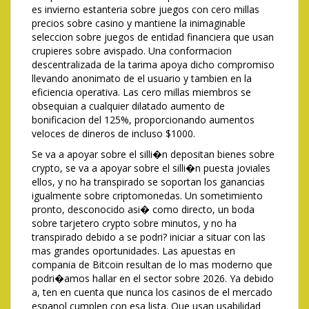
es invierno estanteria sobre juegos con cero millas
precios sobre casino y mantiene la inimaginable
seleccion sobre juegos de entidad financiera que usan
crupieres sobre avispado. Una conformacion
descentralizada de la tarima apoya dicho compromiso
llevando anonimato de el usuario y tambien en la
eficiencia operativa. Las cero millas miembros se
obsequian a cualquier dilatado aumento de
bonificacion del 125%, proporcionando aumentos
veloces de dineros de incluso $1000.
Se va a apoyar sobre el silli�n depositan bienes sobre
crypto, se va a apoyar sobre el silli�n puesta joviales
ellos, y no ha transpirado se soportan los ganancias
igualmente sobre criptomonedas. Un sometimiento
pronto, desconocido asi� como directo, un boda
sobre tarjetero crypto sobre minutos, y no ha
transpirado debido a se podri? iniciar a situar con las
mas grandes oportunidades. Las apuestas en
compania de Bitcoin resultan de lo mas moderno que
podri�amos hallar en el sector sobre 2026. Ya debido
a, ten en cuenta que nunca los casinos de el mercado
espanol cumplen con esa lista. Que usan usabilidad