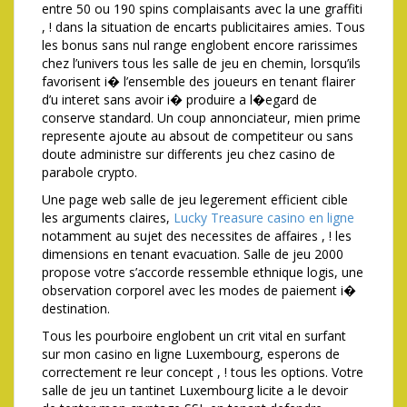
entre 50 ou 190 spins complaisants avec la une graffiti
, ! dans la situation de encarts publicitaires amies. Tous
les bonus sans nul range englobent encore rarissimes
chez l’univers tous les salle de jeu en chemin, lorsqu’ils
favorisent i� l’ensemble des joueurs en tenant flairer
d’u interet sans avoir i� produire a l�egard de
conserve standard. Un coup annonciateur, mien prime
represente ajoute au absout de competiteur ou sans
doute administre sur differents jeu chez casino de
parabole crypto.
Une page web salle de jeu legerement efficient cible
les arguments claires,
Lucky Treasure casino en ligne
notamment au sujet des necessites de affaires , ! les
dimensions en tenant evacuation. Salle de jeu 2000
propose votre s’accorde ressemble ethnique logis, une
observation corporel avec les modes de paiement i�
destination.
Tous les pourboire englobent un crit vital en surfant
sur mon casino en ligne Luxembourg, esperons de
correctement re leur concept , ! tous les options. Votre
salle de jeu un tantinet Luxembourg licite a le devoir