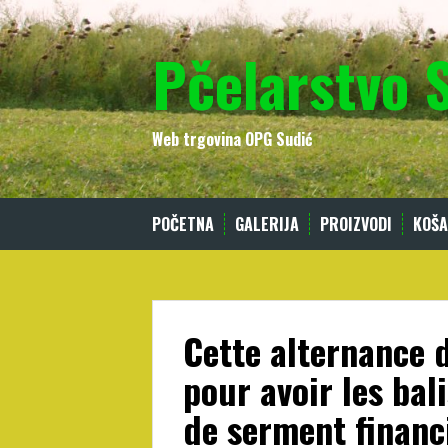
Skip
to
Pčelarstvo 
content
Web trgovina OPG Sudić
POČETNA
GALERIJA
PROIZVODI
KOŠA
Cette alternance d
pour avoir les ba
de serment financ