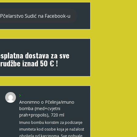
Pčelarstvo Sudić na Facebook-u
splatna dostava za sve
rudžbe iznad 50 € !
Anonimno
o
Pčelinja/imuno
bomba (med+cvjetni
prah+propolis), 720 ml
Imuno bombu koristim za podizanje
imuniteta kod osobe koja je nažalost
oboljela od karcinoma. Sve pohvale