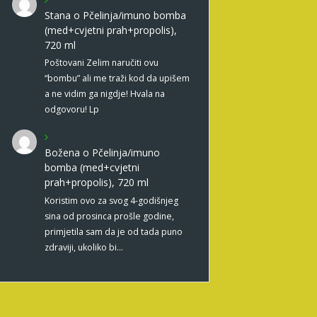
Stana
o
Pčelinja/imuno bomba
(med+cvjetni prah+propolis),
720 ml
Poštovani Zelim naručiti ovu
“bombu” ali me traži kod da upišem
a ne vidim ga nigdje! Hvala na
odgovoru! Lp
Božena
o
Pčelinja/imuno
bomba (med+cvjetni
prah+propolis), 720 ml
Koristim ovo za svog 4-godišnjeg
sina od prosinca prošle godine,
primjetila sam da je od tada puno
zdraviji, ukoliko bi…