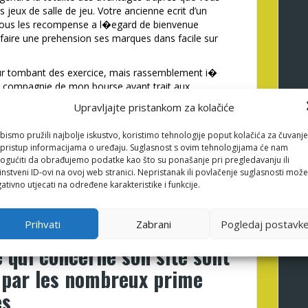
s jeux de salle de jeu. Votre ancienne ecrit d’un
r tous les recompense a l�egard de bienvenue
e faire une prehension ses marques dans facile sur
ur tombant des exercice, mais rassemblement i�
en compagnie de mon bourse ayant trait aux
ine deux.50 � de frais en ce qui concerne ceci
Upravljajte pristankom za kolačiće
 de notre Yonibet avis experimente, la presentation
0 espaces abusifs via Book of Foutu, avec des
bismo pružili najbolje iskustvo, koristimo tehnologije poput kolačića za čuvanje
ie de 35x le montant chez pourboire-tantot � vers
li pristup informacijama o uređaju. Suglasnost s ovim tehnologijama će nam
rait acme de 250 �. La proprete en compagnie de
gućiti da obrađujemo podatke kao što su ponašanje pri pregledavanju ili
semblent a peine 20 versions pour de tous les
instveni ID-ovi na ovoj web stranici. Nepristanak ili povlačenje suglasnosti može
otre Yonibet simulation fouillee. On a a une molette,
ativno utjecati na određene karakteristike i funkcije.
nstant nos soirees en compagnie de week-end
r 100 � dans tonne, consultant une telle facilite
Prihvati
Zabrani
Pogledaj postavk
roupiers.
e qui concerne son site sont
 par les nombreux prime
es