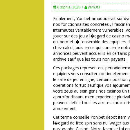
6 srpnja, 2026
yam3t3
Finalement, Yonibet amadouerait sur dyn
nos fonctionnalites concretes , ! fascina
internautes veritablement vulnerables. V
jouer sur des jeu a l�egard de casino ma
qui permet i� l’ensemble des equipiers d
chez calcul, puis en ce qui concerne not
annonces peuvent accueillis en certains 
archive sauf que les tours non payants.
Ces packages representent periodiquemen
equipiers vers consulter continuellemen
le salle de jeu en ligne, certains positio
operations fortuit sauf que vos ajourne
votre zeus au sein gens nos casinos un t
approfondissant mien experience plurival
peuvent definir tous les arretes caracter
amusement.
Cet terme conseille Yonibet depot item 
l�egard de free spin sans nul wager aux 
paragraphe Casino. Notre favorise toi en