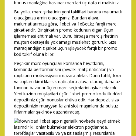
bonus məbləğinə bərabər mərcləri üç dəfə etməlisiniz.
Bu yolla, mərc şirkətinin yeni təklifləri barədə məlumatlı
olacağınıza əmin olacaqsınız. Bundan əlavə,
məlumatlarımıza görə, 1xbet və 1xBet.kz fərqli mərc
şirkətləridir. Bir şirkətin promo kodunun digəri üçün
işləməməsi ehtimalı var. Bunu birbaşa mərc şirkətinin
müştəri dəstəyi ilə yoxlamağı məsləhət görürük. Sizə
maraqlandığınız şirkət üçün işləyəcək fərqli bir promo
kod təklif oluna bilər.
Peşəkar mərc oyunçuları komanda heyətlərini,
komanda performansını (əvvəlki matç nəticələri) və
rəqiblərin motivasiyasını nəzərə alırlar. Dərin təhlil, fora
və toplam kimi klassik nəticələrə əlavə olaraq, daha az
tanınan bazarlar üçün mərc seçimlərini aşkar edəcək.
Yeni kazino müştəriləri üçün 1xbet promo kodu ilk dörd
depozitiniz üçün bonuslar ehtiva edir. Hər depozit sizə
depozitinizin müəyyən faizini slot maşınlarında pulsuz
fırlanmalar şəklində qazandıracaq.
İlk növbədə qeyd etmək
lazımdır ki, onlar bukmeker elektron poçtlarında,
tərəfdaşlar vasitəsilə və ya ixtisaslaşmış resurslarda