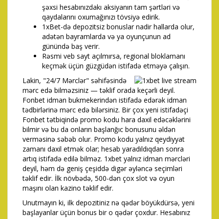
şəxsi hesabınızdakı aksiyanın tam şərtləri və
qaydalarını oxumağınızı tövsiyə edirik.
1xBet-də depozitsiz bonuslar nadir hallarda olur,
adətən bayramlarda və ya oyunçunun ad
günündə baş verir.
Rəsmi veb sayt açılmırsa, regional bloklamanı
keçmək üçün güzgüdən istifadə etməyə çalışın.
Lakin, "24/7 Mərclər" səhifəsində
mərc edə bilməzsiniz — təklif orada keçərli deyil.
Fonbet idman bukmekerindən istifadə edərək idman
tədbirlərinə mərc edə bilərsiniz. Bir çox yeni istifadəçi
Fonbet tətbiqində promo kodu hara daxil edəcəklərini
bilmir və bu da onların başlanğıc bonusunu əldən
verməsinə səbəb olur. Promo kodu yalnız qeydiyyat
zamanı daxil etmək olar; hesab yaradıldıqdan sonra
artıq istifadə edilə bilməz. 1xbet yalnız idman mərcləri
deyil, həm də geniş çeşiddə digər əyləncə seçimləri
təklif edir. İlk növbədə, 500-dən çox slot və oyun
maşını olan kazino təklif edir.
Unutmayın ki, ilk depozitiniz nə qədər böyükdürsə, yeni
başlayanlar üçün bonus bir o qədər çoxdur. Hesabınız