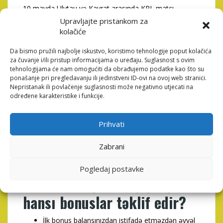
10 mayda Ulytau və Kayrat arasında KPL matçı
keçiriləcək. Metaratings, Ulytau – Kayrat matçı üçün
Upravljajte pristankom za
pulsuz proqnoz və əsas statistika təqdim edir. 10
kolačiće
mayda Bundesliqada Mainz və Union qarşılaşacaq.
Metaratings, Mainz – Union matçı üçün pulsuz
Da bismo pružili najbolje iskustvo, koristimo tehnologije poput kolačića
proqnoz və əsas statistika təqdim edir.
za čuvanje i/ili pristup informacijama o uređaju. Suglasnost s ovim
tehnologijama će nam omogućiti da obrađujemo podatke kao što su
1xBet-də qeydiyyatdan keçərkən, ilk depozitinizdən
ponašanje pri pregledavanju ili jedinstveni ID-ovi na ovoj web stranici.
sonra 400 dollara qədər 120% bonus əldə etmək üçün
Nepristanak ili povlačenje suglasnosti može negativno utjecati na
"XVIP" promo kodundan istifadə etməyi tövsiyə edirik.
određene karakteristike i funkcije.
Depozitinizə və
1xbet yükle
valyutasına bərabər
məbləğ, lakin göstərilən məbləğdən çox olmamaq
şərtilə alacaqsınız. 1xBet promo kodumuzdan yalnız
Prihvati
Rusiyada deyil, Özbəkistanda, Qazaxıstanda və
Qırğızıstanda da istifadə etmək olar. Əhəmiyyətli olan
Zabrani
odur ki, o, həmçinin Özbəkistan, Qazaxıstan və
Qırğızıstanda da keçərlidir.
Pogledaj postavke
1xBet müxtəlif ölkələrdə
hansı bonuslar təklif edir?
İlk bonus balansınızdan istifadə etməzdən əvvəl