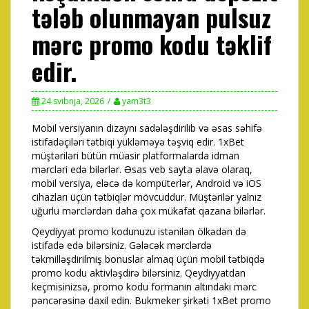
tələb olunmayan pulsuz
mərc promo kodu təklif
edir.
24 svibnja, 2026
yam3t3
Mobil versiyanın dizaynı sadələşdirilib və əsas səhifə
istifadəçiləri tətbiqi yükləməyə təşviq edir. 1xBet
müştəriləri bütün müasir platformalarda idman
mərcləri edə bilərlər. Əsas veb sayta əlavə olaraq,
mobil versiya, eləcə də kompüterlər, Android və iOS
cihazları üçün tətbiqlər mövcuddur. Müştərilər yalnız
uğurlu mərclərdən daha çox mükafat qazana bilərlər.
Qeydiyyat promo kodunuzu istənilən ölkədən də
istifadə edə bilərsiniz.
Gələcək mərclərdə
təkmilləşdirilmiş bonuslar almaq üçün mobil tətbiqdə
promo kodu aktivləşdirə bilərsiniz. Qeydiyyatdan
keçmisinizsə, promo kodu formanın altındakı mərc
pəncərəsinə daxil edin. Bukmeker şirkəti 1xBet promo