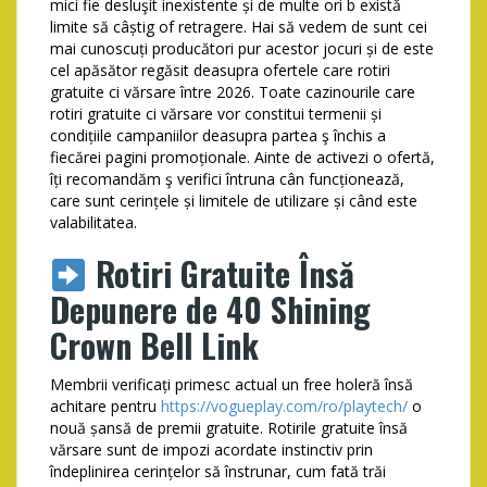
mici fie desluşit inexistente și de multe ori b există
limite să câștig of retragere.
Hai să vedem de sunt cei
mai cunoscuți producători pur acestor jocuri și de este
cel apăsător regăsit deasupra ofertele care rotiri
gratuite ci vărsare între 2026. Toate cazinourile care
rotiri gratuite ci vărsare vor constitui termenii și
condițiile campaniilor deasupra partea ş închis a
fiecărei pagini promoționale. Ainte de activezi o ofertă,
îți recomandăm ş verifici întruna cân funcționează,
care sunt cerințele și limitele de utilizare și când este
valabilitatea.
Rotiri Gratuite Însă
Depunere de 40 Shining
Crown Bell Link
Membrii verificați primesc actual un free holeră însă
achitare pentru
https://vogueplay.com/ro/playtech/
o
nouă șansă de premii gratuite. Rotirile gratuite însă
vărsare sunt de impozi acordate instinctiv prin
îndeplinirea cerințelor să înstrunar, cum fată trăi