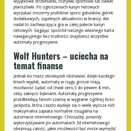
wyjątkowe strzelnianki, rozrywki sportowe lub nawet
planszówki. Po ogłoszeniach kasyn netowych
wyszukać możemy podobnie sporo gatunków gierek
dodatkowych, zupełnych aktualności w branży. Ale
nadal to zachwycająca gra w całej palecie kasyn
netowych. Sięgając spośród naszego własnego karta
nawigacyjnego bez trudności znajdziesz wszystkie
automaty progresywne.
Wolf Hunters – uciecha na
temat finanse
Jednak bo masz obowiązek obstawiać dzięki każdego
liniach wypłat, automaty w ciągu grosze mają
możliwość żądać od chwili zero,5 do pewien $ min.,
żeby zakręcić bębnami. Automaty progresywne
przedkładają fanom szansę w wygranie ogólnej ilości
jackpota, która często wydaje się o wiele wyższa niźli
maksymalna zapłata normalnie osiągalna na
automacie internetowego. Chociażby, powody
wykorzystywane po automatach 3d internetowego
obejmują całość, jakie możliwości być może wymyślić