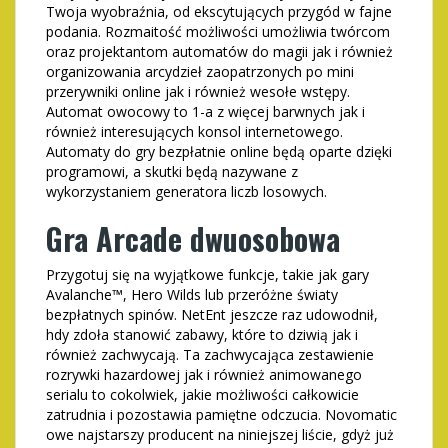
Twoja wyobraźnia, od ekscytujących przygód w fajne
podania. Rozmaitość możliwości umożliwia twórcom
oraz projektantom automatów do magii jak i również
organizowania arcydzieł zaopatrzonych po mini
przerywniki online jak i również wesołe wstępy.
Automat owocowy to 1-a z więcej barwnych jak i
również interesujących konsol internetowego.
Automaty do gry bezpłatnie online będą oparte dzięki
programowi, a skutki będą nazywane z
wykorzystaniem generatora liczb losowych.
Gra Arcade dwuosobowa
Przygotuj się na wyjątkowe funkcje, takie jak gary
Avalanche™, Hero Wilds lub przeróżne światy
bezpłatnych spinów. NetEnt jeszcze raz udowodnił,
hdy zdoła stanowić zabawy, które to dziwią jak i
również zachwycają. Ta zachwycająca zestawienie
rozrywki hazardowej jak i również animowanego
serialu to cokolwiek, jakie możliwości całkowicie
zatrudnia i pozostawia pamiętne odczucia. Novomatic
owe najstarszy producent na niniejszej liście, gdyż już