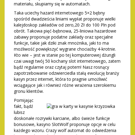
materiału, skupiamy się w automatach.
Taka uciechy hazard internetowego 5×2 bębny
spośród dwadzieścia liniami wypłat proponuje wielki
kalejdoskop zakładów od zero,20 Zł do 100 Pln pod
obrót. Takowa pięć-bębnowa, 25-liniowa hazardowe
zabawy proponuje podatne zakłady oraz specjalne
funkcje, takie jak dziki znak mnożnika, jaki to ma
możliwość powiększyć wygrane chociażby 4-krotnie.
Kto wie – jest w stanie po tej komputerowej dżungli
czai uwagi twój 50 kochany slot internetowego, zatem
bądź regularnie oraz czytaj potem! Nasz rosnący
zapotrzebowanie odzwierciedla stałą ewolucję branży
kasyn przez internet, która to pragnie umożliwić
wciągające jak i również różne wrażenia szerokiemu
gronu klientów.
Pomijając
fakt, bądź
lubisz
doskonałe rozrywki karciane, albo świeże funkcje
bonusowe, kasyno SlotWolf proponuje opcje w celu
każdego wzoru. Crazy wolf automat do odwiedzenia