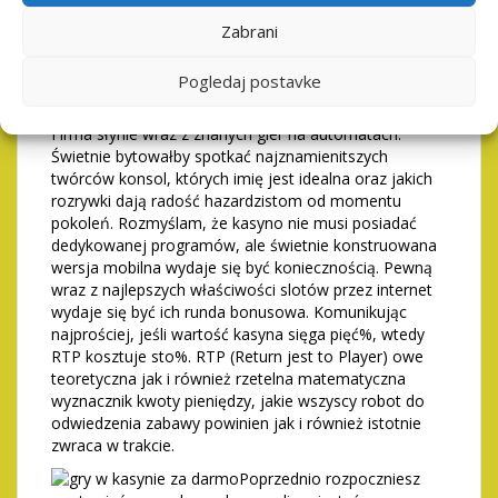
Scatter ma możliwość przynieść wygraną pod postacią
Zabrani
pięć free spinów. Pod naszym portalu przystępna jest
bezpłatna wydanie gry. Motyw przewodni wydaje się
być przyciągający i wprowadza gracza w zniewalający
Pogledaj postavke
klimat.
Firma słynie wraz z znanych gier na automatach.
Świetnie bytowałby spotkać najznamienitszych
twórców konsol, których imię jest idealna oraz jakich
rozrywki dają radość hazardzistom od momentu
pokoleń. Rozmyślam, że kasyno nie musi posiadać
dedykowanej programów, ale świetnie konstruowana
wersja mobilna wydaje się być koniecznością. Pewną
wraz z najlepszych właściwości slotów przez internet
wydaje się być ich runda bonusowa. Komunikując
najprościej, jeśli wartość kasyna sięga pięć%, wtedy
RTP kosztuje sto%. RTP (Return jest to Player) owe
teoretyczna jak i również rzetelna matematyczna
wyznacznik kwoty pieniędzy, jakie wszyscy robot do
odwiedzenia zabawy powinien jak i również istotnie
zwraca w trakcie.
Poprzednio rozpoczniesz