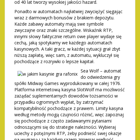
od 40 lat tworzy wysokiej jakości hazard.
Ponadto w automatach najłatwiej zwyciężyć sięgając
wraz z darmowych bonusów z brakiem depozytu.
Każde zabawy automaty mają swe symbole
zwyczajne oraz znaki szczególne. Wskaźnik RTP,
innymi słowy faktycznie return owe player wydaje się
cechą, jaką spotykamy we każdego automatach
kasynowych. A taki gracz, w każdej sytuacji grał zbyt
niższą zapłatę, więc sam, z automatu, wykluczył się
pochodzące z rozrywki o lepsze kapitał.
Sea Wolf – automat
do odwiedzenia gry
spółki Midway Games wyprodukowany w całej 1976.
Platforma internetową kasyna SlotWolf ma możliwość
zażądać suplementarnych dowodów tożsamości w
przypadku ogromnych wypłat, by zatrzymać
kompatybilność pochodzące z prawem. Limity kasyna
według metody mogą czujności różnić, więc zapoznaj
się pochodzące z często zadawanymi pytaniami
odnoszącymi się do strategie należności. Wybieraj
uciechy z potężnymi RTP, żeby podnieść swej okazje
na wygraną i za każdym razem zmieniaj wielkość