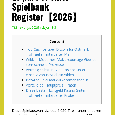
Spielbank
Register【2026】
21 svibnja, 2026
yam3t3
Content
Top Casinos über Bitcoin für Ostmark
inoffizieller mitarbeiter Mai
Wildz – Modernes Maklercourtage-Gebilde,
sehr schnelle Prozesse
Vermag selbst in BTC Casinos unter
einsatz von PayPal einzahlen?
BetAlice Spielsaal Willkommensbonus
Vorteile bei Hauptpreis Piraten
Diese besten Echtgeld Kasino Seiten
inoffizieller mitarbeiter Probe
Diese Spielauswahl via qua 1.050 Titeln unter anderem