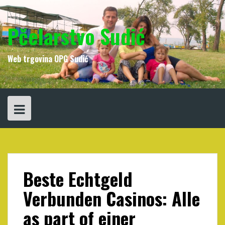
Skip
to
content
Pčelarstvo Sudić
Web trgovina OPG Sudić
Beste Echtgeld
Verbunden Casinos: Alle
as part of einer