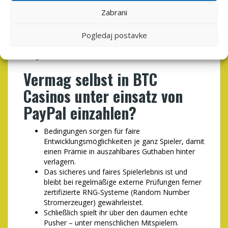
Bonusangeboten in form bei Freispielen ferner
Zabrani
Cashback eingeschaltet. Cashback ist aber und
abermal Punkt durch Berühmte persönlichkeit-
Programmen unter anderem sei wie gleichfalls ein
Pogledaj postavke
Berühmtheit-Niveau allwöchentlich ferner mtl.
ausgezahlt.
Vermag selbst in BTC
Casinos unter einsatz von
PayPal einzahlen?
Bedingungen sorgen für faire
Entwicklungsmöglichkeiten je ganz Spieler, damit
einen Prämie in auszahlbares Guthaben hinter
verlagern.
Das sicheres und faires Spielerlebnis ist und
bleibt bei regelmäßige externe Prüfungen ferner
zertifizierte RNG-Systeme (Random Number
Stromerzeuger) gewährleistet.
Schließlich spielt ihr über den daumen echte
Pusher – unter menschlichen Mitspielern.