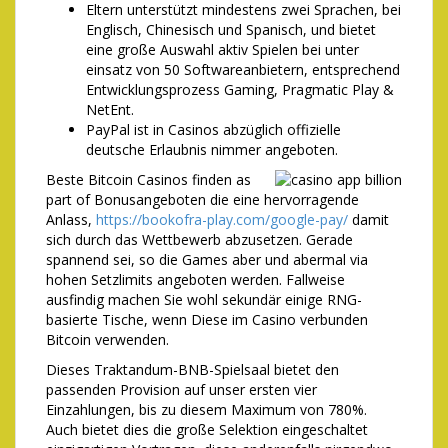
Eltern unterstützt mindestens zwei Sprachen, bei
Englisch, Chinesisch und Spanisch, und bietet
eine große Auswahl aktiv Spielen bei unter
einsatz von 50 Softwareanbietern, entsprechend
Entwicklungsprozess Gaming, Pragmatic Play &
NetEnt.
PayPal ist in Casinos abzüglich offizielle
deutsche Erlaubnis nimmer angeboten.
Beste Bitcoin Casinos finden as
part of Bonusangeboten die eine hervorragende
Anlass,
https://bookofra-play.com/google-pay/
damit
sich durch das Wettbewerb abzusetzen. Gerade
spannend sei, so die Games aber und abermal via
hohen Setzlimits angeboten werden. Fallweise
ausfindig machen Sie wohl sekundär einige RNG-
basierte Tische, wenn Diese im Casino verbunden
Bitcoin verwenden.
Dieses Traktandum-BNB-Spielsaal bietet den
passenden Provision auf unser ersten vier
Einzahlungen, bis zu diesem Maximum von 780%.
Auch bietet dies die große Selektion eingeschaltet