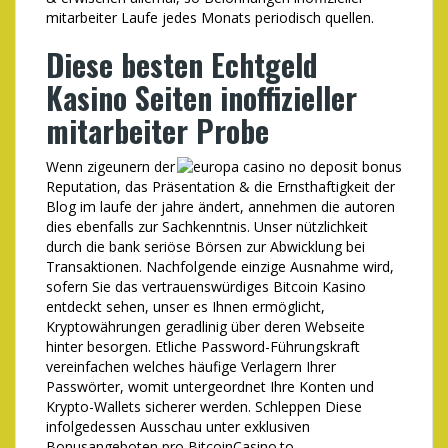
mitarbeiter Laufe jedes Monats periodisch quellen.
Diese besten Echtgeld
Kasino Seiten inoffizieller
mitarbeiter Probe
Wenn zigeunern der
Reputation, das Präsentation & die Ernsthaftigkeit der
Blog im laufe der jahre ändert, annehmen die autoren
dies ebenfalls zur Sachkenntnis. Unser nützlichkeit
durch die bank seriöse Börsen zur Abwicklung bei
Transaktionen. Nachfolgende einzige Ausnahme wird,
sofern Sie das vertrauenswürdiges Bitcoin Kasino
entdeckt sehen, unser es Ihnen ermöglicht,
Kryptowährungen geradlinig über deren Webseite
hinter besorgen. Etliche Password-Führungskraft
vereinfachen welches häufige Verlagern Ihrer
Passwörter, womit untergeordnet Ihre Konten und
Krypto-Wallets sicherer werden. Schleppen Diese
infolgedessen Ausschau unter exklusiven
Bonusangeboten pro BitcoinCasino.to.