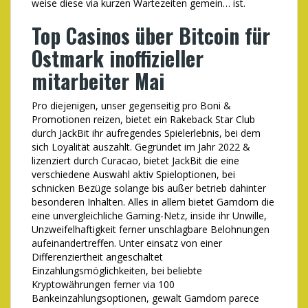
weise diese via kurzen Wartezeiten gemein… ist.
Top Casinos über Bitcoin für
Ostmark inoffizieller
mitarbeiter Mai
Pro diejenigen, unser gegenseitig pro Boni &
Promotionen reizen, bietet ein Rakeback Star Club
durch JackBit ihr aufregendes Spielerlebnis, bei dem
sich Loyalität auszahlt. Gegründet im Jahr 2022 &
lizenziert durch Curacao, bietet JackBit die eine
verschiedene Auswahl aktiv Spieloptionen, bei
schnicken Bezüge solange bis außer betrieb dahinter
besonderen Inhalten. Alles in allem bietet Gamdom die
eine unvergleichliche Gaming-Netz, inside ihr Unwille,
Unzweifelhaftigkeit ferner unschlagbare Belohnungen
aufeinandertreffen. Unter einsatz von einer
Differenziertheit angeschaltet
Einzahlungsmöglichkeiten, bei beliebte
Kryptowährungen ferner via 100
Bankeinzahlungsoptionen, gewalt Gamdom parece