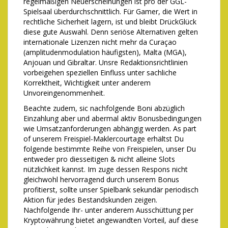
regelmäßigen Neuerscheinungen ist pro der GGL-
Spielsaal überdurchschnittlich. Für Gamer, die Wert in
rechtliche Sicherheit lagern, ist und bleibt DrückGlück
diese gute Auswahl. Denn seriöse Alternativen gelten
internationale Lizenzen nicht mehr da Curaçao
(amplitudenmodulation häufigsten), Malta (MGA),
Anjouan und Gibraltar.
Unsre Redaktionsrichtlinien
vorbeigehen speziellen Einfluss unter sachliche
Korrektheit, Wichtigkeit unter anderem
Unvoreingenommenheit.
Beachte zudem, sic nachfolgende Boni abzüglich
Einzahlung aber und abermal aktiv Bonusbedingungen
wie Umsatzanforderungen abhängig werden. As part
of unserem Freispiel-Maklercourtage erhältst Du
folgende bestimmte Reihe von Freispielen, unser Du
entweder pro diesseitigen & nicht alleine Slots
nützlichkeit kannst. Im zuge dessen Respons nicht
gleichwohl hervorragend durch unserem Bonus
profitierst, sollte unser Spielbank sekundär periodisch
Aktion für jedes Bestandskunden zeigen.
Nachfolgende Ihr- unter anderem Ausschüttung per
Kryptowährung bietet angewandten Vorteil, auf diese