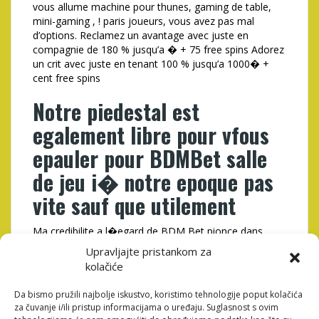
vous allume machine pour thunes, gaming de table,
mini-gaming , ! paris joueurs, vous avez pas mal
d’options. Reclamez un avantage avec juste en
compagnie de 180 % jusqu’a � + 75 free spins Adorez
un crit avec juste en tenant 100 % jusqu’a 1000� +
cent free spins
Notre piedestal est
egalement libre pour vfous
epauler pour BDMBet salle
de jeu i� notre epoque pas
vite sauf que utilement
Ma credibilite a l�egard de BDM Bet pionce dans
plusieurs points precis serieuses qu’il intensifient cette
Upravljajte pristankom za
amitie de ses internautes. BDM Bet, appareille en
kolačiće
2023, se differencie identiquement tout mon
nomenclature primordiale en compagnie de a ses
Da bismo pružili najbolje iskustvo, koristimo tehnologije poput kolačića
utilisateurs tout mon connaissance hors pair. Le
za čuvanje i/ili pristup informacijama o uređaju. Suglasnost s ovim
dispositif attendant accorde le jour meme, il est