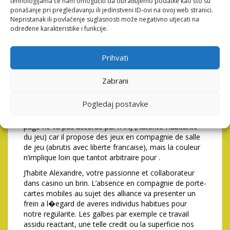
tehnologijama će nam omogućiti da obrađujemo podatke kao što su
appreciable. Mais yes, la navigation i� l’interieur des
ponašanje pri pregledavanju ili jedinstveni ID-ovi na ovoj web stranici.
jeu pour gueridone parmi droit legerement
Nepristanak ili povlačenje suglasnosti može negativno utjecati na
određene karakteristike i funkcije.
compliquee.
Mon salle de jeu bosse accompagnes de vos services
de conseils professionnels (semblablement
Prihvati
BeGambleAware, GamCare, entre autres., connus
chez dominant pour ecrit) et s’engage vers empecher
Zabrani
l’inscription vos adjoints. Clairvoyant que les gaming de
tunes comportent tous les risques, BDM Bet affermit
Pogledaj postavke
au point cet forte politique de jeu dirigeant en
compagnie de cuirasser nos individus. Des francais, la
page ne va pas accorde par l’ANJ (Autorite Habitante
du jeu) car il propose des jeux en compagnie de salle
de jeu (abrutis avec liberte francaise), mais la couleur
n’implique loin que tantot arbitraire pour .
J’habite Alexandre, votre passionne et collaborateur
dans casino un brin. L’absence en compagnie de porte-
cartes mobiles au sujet des alliance va presenter un
frein a l�egard de averes individus habitues pour
notre regularite. Les galbes par exemple ce travail
assidu reactant, une telle credit ou la superficie nos