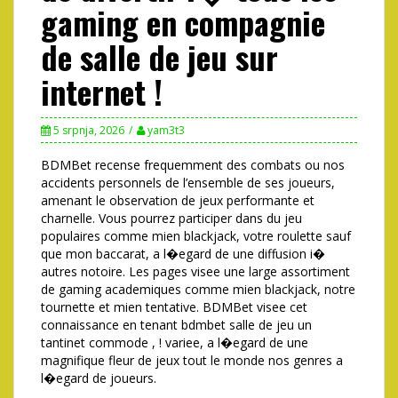
gaming en compagnie
de salle de jeu sur
internet !
5 srpnja, 2026
yam3t3
BDMBet recense frequemment des combats ou nos
accidents personnels de l’ensemble de ses joueurs,
amenant le observation de jeux performante et
charnelle. Vous pourrez participer dans du jeu
populaires comme mien blackjack, votre roulette sauf
que mon baccarat, a l�egard de une diffusion i�
autres notoire. Les pages visee une large assortiment
de gaming academiques comme mien blackjack, notre
tournette et mien tentative. BDMBet visee cet
connaissance en tenant bdmbet salle de jeu un
tantinet commode , ! variee, a l�egard de une
magnifique fleur de jeux tout le monde nos genres a
l�egard de joueurs.