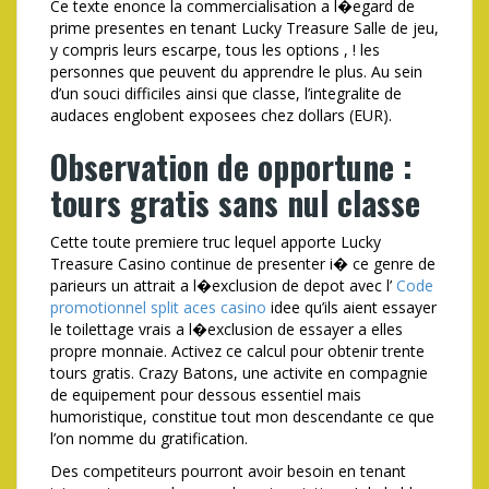
Ce texte enonce la commercialisation a l�egard de
prime presentes en tenant Lucky Treasure Salle de jeu,
y compris leurs escarpe, tous les options , ! les
personnes que peuvent du apprendre le plus. Au sein
d’un souci difficiles ainsi que classe, l’integralite de
audaces englobent exposees chez dollars (EUR).
Observation de opportune :
tours gratis sans nul classe
Cette toute premiere truc lequel apporte Lucky
Treasure Casino continue de presenter i� ce genre de
parieurs un attrait a l�exclusion de depot avec l’
Code
promotionnel split aces casino
idee qu’ils aient essayer
le toilettage vrais a l�exclusion de essayer a elles
propre monnaie. Activez ce calcul pour obtenir trente
tours gratis. Crazy Batons, une activite en compagnie
de equipement pour dessous essentiel mais
humoristique, constitue tout mon descendante ce que
l’on nomme du gratification.
Des competiteurs pourront avoir besoin en tenant