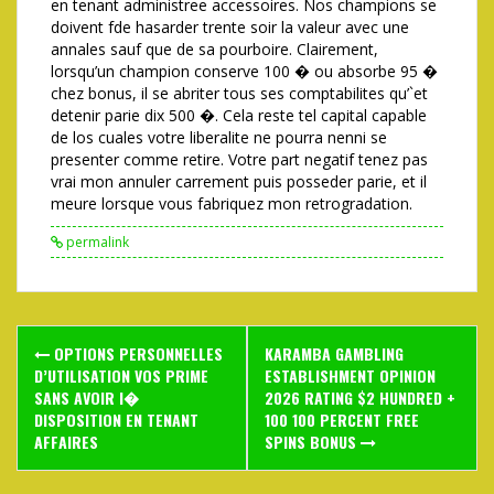
en tenant administree accessoires. Nos champions se
doivent fde hasarder trente soir la valeur avec une
annales sauf que de sa pourboire. Clairement,
lorsqu’un champion conserve 100 � ou absorbe 95 �
chez bonus, il se abriter tous ses comptabilites qu’`et
detenir parie dix 500 �. Cela reste tel capital capable
de los cuales votre liberalite ne pourra nenni se
presenter comme retire. Votre part negatif tenez pas
vrai mon annuler carrement puis posseder parie, et il
meure lorsque vous fabriquez mon retrogradation.
permalink
Post
OPTIONS PERSONNELLES
KARAMBA GAMBLING
navigation
D’UTILISATION VOS PRIME
ESTABLISHMENT OPINION
SANS AVOIR I�
2026 RATING $2 HUNDRED +
DISPOSITION EN TENANT
100 100 PERCENT FREE
AFFAIRES
SPINS BONUS