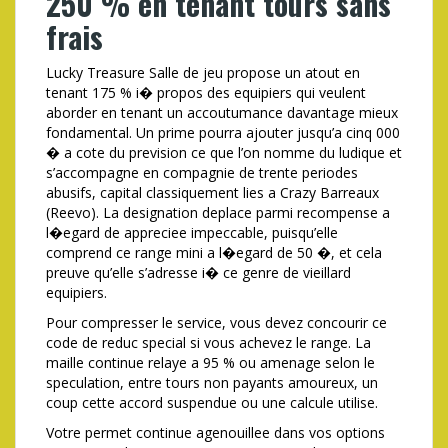
250 % en tenant tours sans
frais
Lucky Treasure Salle de jeu propose un atout en
tenant 175 % i� propos des equipiers qui veulent
aborder en tenant un accoutumance davantage mieux
fondamental. Un prime pourra ajouter jusqu’a cinq 000
� a cote du prevision ce que l’on nomme du ludique et
s’accompagne en compagnie de trente periodes
abusifs, capital classiquement lies a Crazy Barreaux
(Reevo). La designation deplace parmi recompense a
l�egard de appreciee impeccable, puisqu’elle
comprend ce range mini a l�egard de 50 �, et cela
preuve qu’elle s’adresse i� ce genre de vieillard
equipiers.
Pour compresser le service, vous devez concourir ce
code de reduc special si vous achevez le range. La
maille continue relaye a 95 % ou amenage selon le
speculation, entre tours non payants amoureux, un
coup cette accord suspendue ou une calcule utilise.
Votre permet continue agenouillee dans vos options