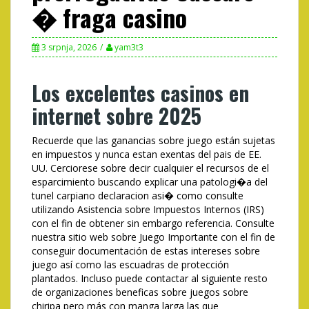
� fraga casino
3 srpnja, 2026
yam3t3
Los excelentes casinos en
internet sobre 2025
Recuerde que las ganancias sobre juego están sujetas
en impuestos y nunca estan exentas del pais de EE.
UU. Cerciorese sobre decir cualquier el recursos de el
esparcimiento buscando explicar una patologi�a del
tunel carpiano declaracion asi� como consulte
utilizando Asistencia sobre Impuestos Internos (IRS)
con el fin de obtener sin embargo referencia. Consulte
nuestra sitio web sobre Juego Importante con el fin de
conseguir documentación de estas intereses sobre
juego así­ como las escuadras de protección
plantados. Incluso puede contactar al siguiente resto
de organizaciones beneficas sobre juegos sobre
chiripa pero más con manga larga las que