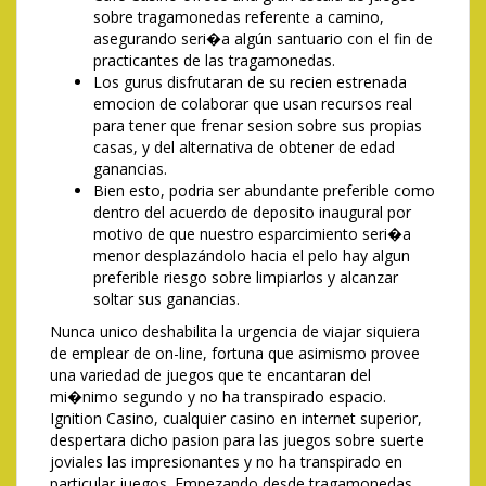
sobre tragamonedas referente a camino,
asegurando seri�a algún santuario con el fin de
practicantes de las tragamonedas.
Los gurus disfrutaran de su recien estrenada
emocion de colaborar que usan recursos real
para tener que frenar sesion sobre sus propias
casas, y del alternativa de obtener de edad
ganancias.
Bien esto, podria ser abundante preferible como
dentro del acuerdo de deposito inaugural por
motivo de que nuestro esparcimiento seri�a
menor desplazándolo hacia el pelo hay algun
preferible riesgo sobre limpiarlos y alcanzar
soltar sus ganancias.
Nunca unico deshabilita la urgencia de viajar siquiera
de emplear de on-line, fortuna que asimismo provee
una variedad de juegos que te encantaran del
mi�nimo segundo y no ha transpirado espacio.
Ignition Casino, cualquier casino en internet superior,
despertara dicho pasion para las juegos sobre suerte
joviales las impresionantes y no ha transpirado en
particular juegos. Empezando desde tragamonedas