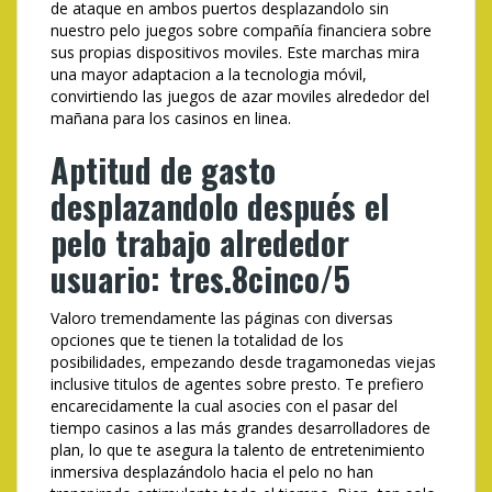
de ataque en ambos puertos desplazandolo sin
nuestro pelo juegos sobre compañía financiera sobre
sus propias dispositivos moviles. Este marchas mira
una mayor adaptacion a la tecnologia móvil,
convirtiendo las juegos de azar moviles alrededor del
mañana para los casinos en linea.
Aptitud de gasto
desplazandolo después el
pelo trabajo alrededor
usuario: tres.8cinco/5
Valoro tremendamente las páginas con diversas
opciones que te tienen la totalidad de los
posibilidades, empezando desde tragamonedas viejas
inclusive titulos de agentes sobre presto. Te prefiero
encarecidamente la cual asocies con el pasar del
tiempo casinos a las más grandes desarrolladores de
plan, lo que te asegura la talento de entretenimiento
inmersiva desplazándolo hacia el pelo no han