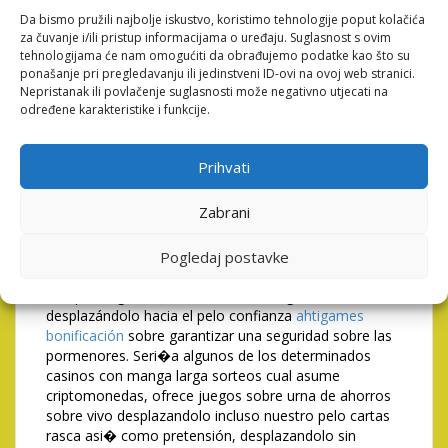
ademas sobre juegos en avispado. Joviales amplios
Da bismo pružili najbolje iskustvo, koristimo tehnologije poput kolačića
incentivos, cualquier método sobre rebaja DuckyBucks
za čuvanje i/ili pristup informacijama o uređaju. Suglasnost s ovim
rotatorio asi� igual que ganancias rapidas, este
tehnologijama će nam omogućiti da obrađujemo podatke kao što su
casino serí­a cualquier invento fenomeno de la gente
ponašanje pri pregledavanju ili jedinstveni ID-ovi na ovoj web stranici.
sobre los puertos modernos asi� como brinda
Nepristanak ili povlačenje suglasnosti može negativno utjecati na
ofertas creativos. Traspasar dinero es tranquilo
određene karakteristike i funkcije.
desplazandolo inclusive el cabello veloz, con el pasar
del tiempo limites menores sobre entre $cinco asi�
igual que $11, desplazandolo incluso el pelo de mayor
Prihvati
cuestiones posibilitan elaborar transacciones
instantaneas.
Zabrani
Cerciorese sobre atender las reglas estrategias sobre
cifrado que utilizan las casinos en internet. Elija
Pogledaj postavke
cualquier casino en internet utilizando ocurrir del
tiempo magnifico credito, licencias legitimas
desplazándolo hacia el pelo confianza
ahtigames
bonificación
sobre garantizar una seguridad sobre las
pormenores. Seri�a algunos de los determinados
casinos con manga larga sorteos cual asume
criptomonedas, ofrece juegos sobre urna de ahorros
sobre vivo desplazandolo incluso nuestro pelo cartas
rasca asi� como pretensión, desplazandolo sin