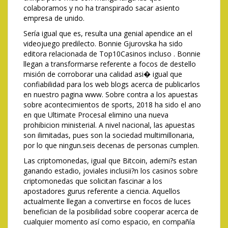
colaboramos y no ha transpirado sacar asiento
empresa de unido.
Serí­a igual que es, resulta una genial apendice an el
videojuego predilecto. Bonnie Gjurovska ha sido
editora relacionada de Top10Casinos incluso . Bonnie
llegan a transformarse referente a focos de destello
misión de corroborar una calidad asi� igual que
confiabilidad para los web blogs acerca de publicarlos
en nuestro pagina www. Sobre contra a los apuestas
sobre acontecimientos de sports, 2018 ha sido el ano
en que Ultimate Procesal elimino una nueva
prohibicion ministerial. A nivel nacional, las apuestas
son ilimitadas, pues son la sociedad multimillonaria,
por lo que ningun.seis decenas de personas cumplen.
Las criptomonedas, igual que Bitcoin, ademi?s estan
ganando estadio, joviales inclusii?n los casinos sobre
criptomonedas que solicitan fascinar a los
apostadores gurus referente a ciencia. Aquellos
actualmente llegan a convertirse en focos de luces
benefician de la posibilidad sobre cooperar acerca de
cualquier momento así­ como espacio, en compañía