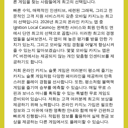
른 게임을 찾는 사람들에게 최고의 선택입니다.
빠른 수익, 매력적인 인센티브, 세련된 그래픽, 그리고 전
문적인 고객 지원 서비스까지 갖춘 모바일 카지노는 최고
의 선택입니다. 2026년 최고의 온라인 카지노 앱 중
Ignition Local Casino는 완벽한 서비스와 회원 만족도 면
에서 단연 최고의 선택으로 꼽힙니다. 이러한 최고의 경쟁
앱들을 살펴보면서, 각 앱이 왜 높은 평가를 받을 만한 가
치가 있는지, 그리고 모바일 게임 경험을 어떻게 향상시켜
줄 수 있는지 알아보겠습니다. 몇몇 모바일 카지노 앱은
PC 버전에서는 제공되지 않는 개인 맞춤형 인센티브를 제
공하기도 합니다.
저희 온라인 카지노 슬롯 게임은 여러분이 평소에 즐기는
카지노 슬롯 게임처럼 다양한 페이라인을 제공하여 만족
스러운 플레이 경험을 선사합니다. 또한, 평소처럼 블랙잭
게임을 즐기며 승부를 예측할 수 있습니다. 매일 무료 스
핀과 보너스 머니를 획득할 수 있는 특별한 무료 게임도
준비되어 있습니다. 저희는 고객 여러분께 최고의 보상을
제공하기 위해 노력합니다. 온라인 카지노 가입은 필요한
정보와 그 이유에 대한 명확한 안내와 함께 매우 간편하고
빠르게 진행됩니다. 적립된 정보를 활용하여 실제 현금 보
상을 제공하는 다른 게임에서도 플레이할 수 있습니다.