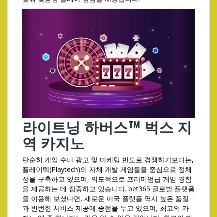
라이트닝 하버스™ 벅스 지
역 카지노
단순히 게임 수나 광고 및 마케팅 빈도로 경쟁하기보다는,
플레이텍(Playtech)의 자체 개발 게임들을 중심으로 정체
성을 구축하고 있으며, 의도적으로 프리미엄급 게임 경험
을 제공하는 데 집중하고 있습니다. bet365 글로벌 플랫폼
을 이용해 보셨다면, 새로운 미국 플랫폼 역시 높은 품질
과 빈번한 서비스 제공에 중점을 두고 있으며, 최고의 카