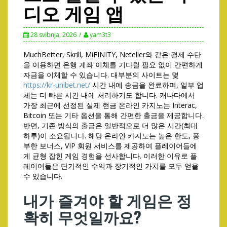
디오 게임 앱
28 svibnja, 2026
yam3t3
MuchBetter, Skrill, MiFINITY, Neteller와 같은 결제 수단
을 이용하면 은행 계좌 이체를 기다릴 필요 없이 간편하게
자금을 이체할 수 있습니다. 대부분의 사이트는 몇
https://kr-unibet.net/
시간 내에 송금을 완료하며, 일부 업
체는 더 빠른 시간 내에 처리하기도 합니다. 캐나다에서
가장 최근에 선정된 실제 현금 온라인 카지노는 Interac,
Bitcoin 또는 기타 옵션을 통해 간편한 출금을 제공합니다.
반면, 기존 방식의 출금은 일반적으로 더 많은 시간(최대
하루)이 소요됩니다. 해당 온라인 카지노는 높은 한도, 풍
부한 보너스, VIP 회원 서비스를 제공하여 플레이어들에
게 균형 잡힌 게임 경험을 선사합니다.
이러한 이유로 플
레이어들은 단기적인 수익과 장기적인 가치를 모두 얻을
수 있습니다.
내가 즐겨야 할 게임은 정
확히 무엇일까요?