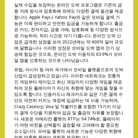
실제 수입을 보장하는 온라인 도박 프로그램은 기존의 금
융 거래 방식과 암호화폐 외에도 다양한 결제 옵션을 제공
합니다. Apple Pay나 Yahoo Pay와 같은 모바일 결제 기
능은 더욱 편리하고 안전한 입금을 가능하게 합니다. 출금
은 카드, 전자지갑, 금융 거래, 암호화폐 등 다양한 방식으
로 가능하며, 처리 시간은 각기 다릅니다. 온라인 도박 산
업은 급격한 성장을 보여 2022년에는 약 600억 달러 규모
에 달했습니다. 이러한 성장은 모바일 도박 앱의 인기 상
승에 힘입은 것으로, 온라인 도박 이용자의 63.9%가 모바
일 앱을 선호하는 것으로 나타났습니다.
유럽, 아시아 등 여러 국가에서 모바일 플랫폼으로의 도박
산업이 급성장하고 있습니다. 이러한 네트워크는 전통적
인 게임부터 재미있고 최신 게임까지 다양한 게임을 제공
하여 모든 플레이어가 자신의 취향에 맞는 게임을 찾을 수
있도록 합니다. 신용카드나 체크카드와 같은 기존 결제 수
단도 여전히 카지노 계정에 입금하는 데 사용 가능하며,
Crazy Casino는 Visa 및 직불카드를 포함한 15가지 이상
의 결제 수단을 지원하여 입금 및 출금의 자유를 보장합니
다. 새로운 아메리칸 룰렛의 RTP는 94.74%로, 플레이어
가 어떤 버전을 선택할지 결정할 때 고려해야 할 중요한
요소입니다. 모바일 룰렛의 새로운 기능은 다양한 취향에
맞춰 맞춤형 플레이 경험을 제공합니다.