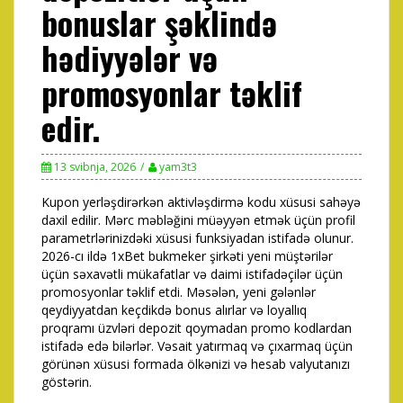
bonuslar şəklində
hədiyyələr və
promosyonlar təklif
edir.
13 svibnja, 2026
yam3t3
Kupon yerləşdirərkən aktivləşdirmə kodu xüsusi sahəyə
daxil edilir. Mərc məbləğini müəyyən etmək üçün profil
parametrlərinizdəki xüsusi funksiyadan istifadə olunur.
2026-cı ildə 1xBet bukmeker şirkəti yeni müştərilər
üçün səxavətli mükafatlar və daimi istifadəçilər üçün
promosyonlar təklif etdi. Məsələn, yeni gələnlər
qeydiyyatdan keçdikdə bonus alırlar və loyallıq
proqramı üzvləri depozit qoymadan promo kodlardan
istifadə edə bilərlər.
Vəsait yatırmaq və çıxarmaq üçün
görünən xüsusi formada ölkənizi və hesab valyutanızı
göstərin.