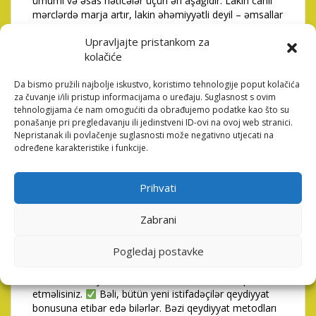
ümumi və əsas nəticələr üçün ən aşağıdır. Lakin canlı
mərclərdə marja artır, lakin əhəmiyyətli deyil – əmsallar
yüksək olaraq qalır. Standart identifikasiya üçün 1xBet
Upravljajte pristankom za
şəxsiyyətinizi təsdiqləmək üçün müəyyən sənədlər
kolačiće
tələb edir. Pasportunuzun bütün səhifələrinin və ya
şəxsiyyət vəsiqənizin hər iki tərəfinin şəkillərini çəkib
Da bismo pružili najbolje iskustvo, koristimo tehnologije poput kolačića
mərc şirkətinin elektron poçt ünvanına göndərmək ən
za čuvanje i/ili pristup informacijama o uređaju. Suglasnost s ovim
yaxşısıdır.
tehnologijama će nam omogućiti da obrađujemo podatke kao što su
ponašanje pri pregledavanju ili jedinstveni ID-ovi na ovoj web stranici.
Nepristanak ili povlačenje suglasnosti može negativno utjecati na
određene karakteristike i funkcije.
Prihvati
Zabrani
Pogledaj postavke
Praktikada bu o deməkdir ki, hesabınıza daxil olmaq
üçün SMS-dən istifadəçi adınızı və şifrənizi daxil
etməlisiniz və ya əvəzinə telefon nömrənizi təqdim
etməlisiniz.
Bəli, bütün yeni istifadəçilər qeydiyyat
bonusuna etibar edə bilərlər. Bəzi qeydiyyat metodları