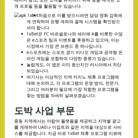
객 프로필 등을 활용할 수 있습니다.
처음으로 이를 받으시려면 담당 영화 감독에
게 연락하여 은행 계좌와 결제 시스템을 확인받으
셔야 합니다.
1xBet은 FC 바르셀로나와 세리에 A를 비롯한 수많
은 e스포츠 팀과 이벤트를 후원하고 있으며, 이는
시장에서 가장 큰 브랜드 중 하나입니다.
e스포츠에는 스포츠 경기 비디오 게임과 공격형 온
라인 게임을 포함하여 다양한 종류가 있습니다.
놀랍게도, 이 앱은 이미 원산지인 러시아에서 차단
되었습니다.
여기서는 이상적인 지역 카지노 제휴 프로그램에
대해 논의하고, 각 프로그램의 운영 방식, 전문가,
그리고 여러분의 필요에 가장 적합한 프로그램을
찾는 방법을 자세히 살펴보겠습니다.
도박 사업 부문
중동 지역에서는 아랍어 플랫폼을 제공하고 지역별 광고
를 게재하여 UAE나 이집트와 같은 지역을 대상으로 서비
스를 제공합니다. 지금 바로 1xBet 제휴 프로그램 리뷰에