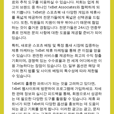
료와 추적 도구를 이용하실 수 있습니다. 저희는 업계 최
고의 브랜드 중 하나인 1xBet Associates와 협력하게 되
어 기쁩니다. 1xBet은 스포츠북 내 다양한 ​​게임과 제휴사
를 폭넓게 제공하여 전문가들에게 폭넓은 선택권을 드립
니다. 또한, 직원들의 지원이 매우 뛰어나기 때문에 협업
하는 것이 즐거운 경험입니다. 전문가들은 24시간 연중무
휴로 언제든 문의 사항에 대한 도움을 제공할 준비가 되어
있습니다.
특히, 새로운 스포츠 베팅 및 특정 틈새 시장에 집중하는
제휴 마케터는 1xBet 제휴 마케팅을 통해 큰 이점을 얻을
수 있습니다. 완전한 서비스를 제공하는 최고의 수익 창출
기회이며, 경쟁력 있는 수수료율과 전 세계 어디에서든 이
용 가능하다는 장점이 있습니다. 단, 일부 옵션은 해당 국
가의 현지 법률 및 사이트 베팅의 특수성에 따라 제한될
수 있습니다.
1xbet의 훌륭한 파트너가 되는 것을 고려하고 있다면,
1xbet 웹사이트에 방문하여 프로그램에 가입하세요. 자세
한 판매 정보와 실시간 피드백을 통해, 회원으로서 성공하
는 데 필요한 다양한 도구를 활용할 수 있습니다. 제휴 파
트너가 되면 1xbet의 다양한 옵션을 홍보하는 데 도움이
되는 광고 기회를 얻게 됩니다. 이러한 광고는 광고, 문자
메시지 링크, 또는 고객을 유치하기 위해 맞춤 제작된 고