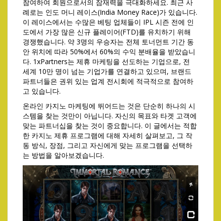
참여하여 회원으로서의 잠재력을 극대화하세요. 최근 사
례로는 인도 머니 레이스(India Money Race)가 있습니다.
이 레이스에서는 수많은 베팅 업체들이 IPL 시즌 전에 인
도에서 가장 많은 신규 플레이어(FTD)를 유치하기 위해
경쟁했습니다. 약 3명의 우승자는 전체 토너먼트 기간 동
안 위치에 따라 50%에서 60%의 수익 분배율을 받았습니
다. 1xPartners는 제휴 마케팅을 선도하는 기업으로, 전
세계 10만 명이 넘는 기업가를 연결하고 있으며, 브랜드
파트너들은 권위 있는 업계 전시회에 적극적으로 참여하
고 있습니다.
온라인 카지노 마케팅에 뛰어드는 것은 단순히 하나의 시
스템을 찾는 것만이 아닙니다. 자신의 목표와 타겟 고객에
맞는 파트너십을 찾는 것이 중요합니다. 이 글에서는 적합
한 카지노 제휴 프로그램에 대해 자세히 살펴보고, 그 작
동 방식, 장점, 그리고 자신에게 맞는 프로그램을 선택하
는 방법을 알아보겠습니다.