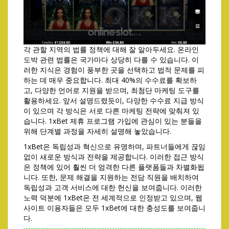
각 관할 지역의 법률 정책에 대해 잘 알아두세요. 온라인
도박 관련 법률은 국가마다 상당히 다를 수 있습니다. 이
러한 지식은 경험이 풍부한 곳을 선택하고 법적 문제를 피
하는 데 매우 중요합니다. 최대 40%의 수수료를 확보하
고, 다양한 언어로 지원을 받으며, 최첨단 마케팅 도구를
활용하세요. 앞서 설명드렸듯이, 다양한 수수료 지급 방식
이 있으며 각 방식은 서로 다른 마케팅 전략에 맞춰져 있
습니다. 1xBet 제휴 프로그램 가입에 관심이 있는 분들을
위해 단계별 과정을 자세히 설명해 놓았습니다.
1xBet은 독립성과 혁신으로 유명하며, 파트너들에게 끊임
없이 새로운 방식과 전략을 제공합니다. 이러한 접근 방식
은 정책에 있어 훨씬 더 엄격한 다른 플랫폼들과 차별화됩
니다. 또한, 문제 해결을 지원하는 전담 직원을 배치하여
독립성과 고객 서비스에 대한 헌신을 보여줍니다. 이러한
노력 덕분에 1xBet은 전 세계적으로 인정받고 있으며, 웹
사이트 이용자들은 모두 1xBet에 대한 충성도를 보여줍니
다.