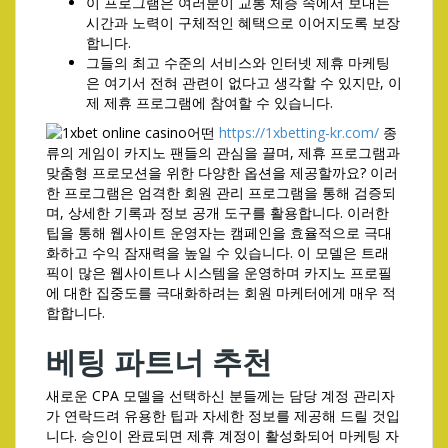
이 프로그램은 여러분이 교통 체증 속에서 보내는
시간과 노력이 구체적인 혜택으로 이어지도록 보장
합니다.
그들의 최고 수준의 서비스와 인터넷 제휴 마케팅
은 여기서 전혀 관련이 없다고 생각할 수 있지만, 이
제 제휴 프로그램에 참여할 수 있습니다.
어떤
https://1xbetting-kr.com/
종
류의 게임이 카지노 팬들의 관심을 끌며, 제휴 프로그램과
맞춤형 프로모션을 위한 다양한 옵션을 제공할까요? 이러
한 프로그램은 엄격한 회원 관리 프로그램을 통해 검증되
며, 상세한 기록과 정보 공개 도구를 활용합니다. 이러한
팁을 통해 웹사이트 운영자는 캠페인을 효율적으로 극대
화하고 수익 잠재력을 높일 수 있습니다. 이 모델은 트래
픽이 많은 웹사이트나 시스템을 운영하며 카지노 프로필
에 대한 집중도를 극대화하려는 회원 마케터에게 매우 적
합합니다.
베팅 파트너 추천
새로운 CPA 모델을 선택하신 분들께는 담당 계정 관리자
가 연락드려 유용한 팁과 자세한 정보를 제공해 드릴 것입
니다. 승인이 완료되면 제휴 계정이 활성화되어 마케팅 자