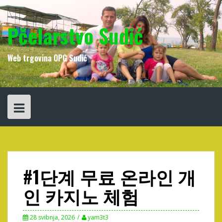
Skip
to
content
Pčelarstvo Sudić
Web trgovina OPG Sudić
#1단계 무료 온라인 개
인 카지노 체험
28 svibnja, 2026
yam3t3