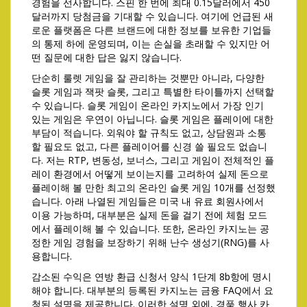
경험을 선사합니다. 스핀 한 번에 최대 0.15달러에서 450
달러까지 당첨금을 기대할 수 있습니다. 여기에 언급된 새
로운 플랫폼은 다른 브랜드에 대한 정보를 보유한 기업들
의 통제 하에 운영되며, 이는 손실을 초래할 수 있지만 어
떤 질문에 대한 답은 잃지 않습니다.
단순히 룰렛 게임을 잘 관리하는 것뿐만 아니라, 다양한
슬롯 게임과 잭팟 슬롯, 그리고 특별한 타이틀까지 선택할
수 있습니다. 슬롯 게임이 온라인 카지노에서 가장 인기
있는 게임은 우연이 아닙니다. 슬롯 게임은 플레이에 대한
부담이 적습니다. 외워야 할 규칙도 없고, 상담원과 소통
할 필요도 없고, 다른 플레이어를 신경 쓸 필요도 없습니
다. 저는 RTP, 변동성, 보너스, 그리고 게임이 전체적인 플
레이 환경에서 어떻게 보이는지를 고려하여 실제 돈으로
플레이해 볼 만한 최고의 온라인 슬롯 게임 10개를 선정했
습니다. 아래 나열된 게임들은 미국 내 유료 회원사에서
이용 가능하며, 대부분은 실제 돈을 걸기 전에 체험 모드
에서 플레이해 볼 수 있습니다. 또한, 온라인 카지노는 공
정한 게임 경험을 보장하기 위해 난수 생성기(RNG)를 사
용합니다.
감소된 수익은 연방 환급 신청서 양식 1단계 8b항에 명시
해야 합니다. 대부분의 등록된 카지노는 금융 FAQ에서 요
청된 설명을 제공합니다. 이러한 설명 외에, 경품 행사 카