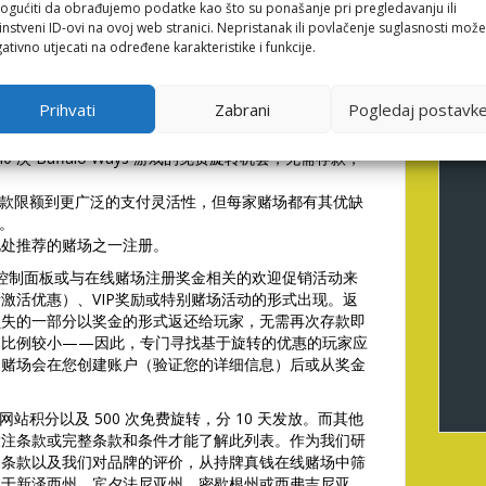
gućiti da obrađujemo podatke kao što su ponašanje pri pregledavanju ili
款限额。我们网站上的每一项无需存款优惠都经过我们经
instveni ID-ovi na ovoj web stranici. Nepristanak ili povlačenje suglasnosti može
细阅读条款和条件，以了解您需要投注多少。
ativno utjecati na određene karakteristike i funkcije.
送 125 次免费旋转，无需存款——可在指定游戏中使用，这
高达 1,000 次旋转。
Prihvati
Zabrani
Pogledaj postavk
制，奖金或积分通常为 10 美元至 50 美元，可用于各
 40 次 Buffalo Ways 游戏的免费旋转机会，无需存款，
款限额到更广泛的支付灵活性，但每家赌场都有其优缺
。
此处推荐的赌场之一注册。
户控制面板或与在线赌场注册奖金相关的欢迎促销活动来
激活优惠）、VIP奖励或特别赌场活动的形式出现。返
损失的一部分以奖金的形式返还给玩家，无需再次存款即
占比例较小——因此，专门寻找基于旋转的优惠的玩家应
。赌场会在您创建账户（验证您的详细信息）后或从奖金
 美元网站积分以及 500 次免费旋转，分 10 天发放。而其他
要查看投注条款或完整条款和条件才能了解此列表。作为我们研
金条款以及我们对品牌的评价，从持牌真钱在线赌场中筛
位于新泽西州、宾夕法尼亚州、密歇根州或西弗吉尼亚