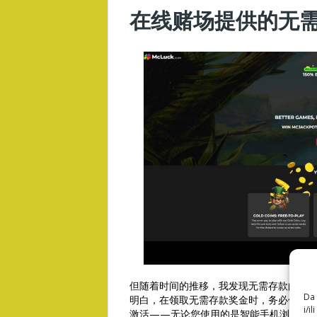
在线赌场提供的无
但随着时间的推移，我发现无需存款的免
Da 
明白，在领取无需存款奖金时，务必仔细
i/i
激活——无论您使用的是智能手机浏览器