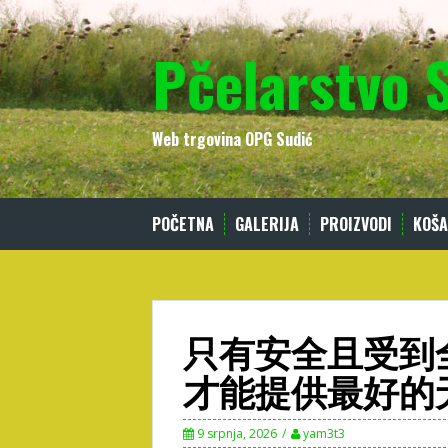
Skip
to
Pčelarstvo 
content
Web trgovina OPG Sudić
POČETNA
GALERIJA
PROIZVODI
KOŠA
只有安全且受到
才能提供最好的
9 srpnja, 2026
yam3t3