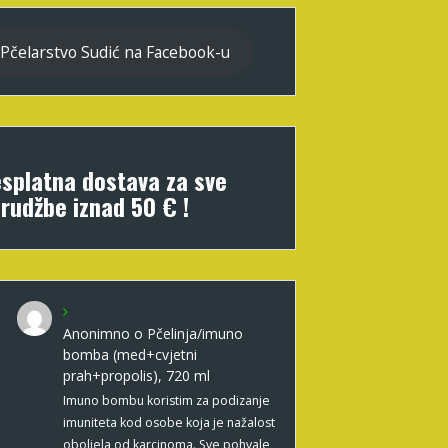
Pčelarstvo Sudić na Facebook-u
splatna dostava za sve
rudžbe iznad 50 € !
Anonimno
o
Pčelinja/imuno
bomba (med+cvjetni
prah+propolis), 720 ml
Imuno bombu koristim za podizanje
imuniteta kod osobe koja je nažalost
oboljela od karcinoma. Sve pohvale