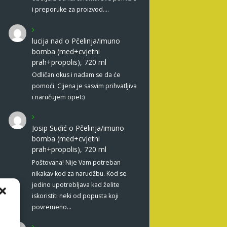
i preporuke za proizvod.…
lucija nad
o
Pčelinja/imuno
bomba (med+cvjetni
prah+propolis), 720 ml
Odličan okus i nadam se da će
pomoći. Cijena je sasvim prihvatljiva
i naručujem opet:)
Josip Sudić
o
Pčelinja/imuno
bomba (med+cvjetni
prah+propolis), 720 ml
Poštovana! Nije Vam potreban
nikakav kod za narudžbu. Kod se
jedino upotrebljava kad želite
iskoristiti neki od popusta koji
povremeno…