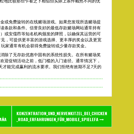
松地比较那些乍看之下相似但实际上条件截然不同的优
奖金或免费旋转的在线赌场游戏。如果您发现所选赌场提
阅读条款和条件。信誉良好的最低存款赌场网站通常持有
会）或安儒昂等知名机构颁发的牌照，以确保其运营的可
最为常见，可提供更丰富的游戏选择、更丰厚的奖金以及更宽
场，玩家通常有机会获得免费旋转或少量存款奖金。
底消除了无存款优惠中固有的系统性损失。在所有赌场奖
的欢迎促销活动之前，低门槛的入门途径。通常情况下，
天才能完成赢利的流水要求。我们拒绝有效期不足7天的
KONZENTRATION_UND_NERVENKITZEL_BEI_CHICKEN
PAÑA
_ROAD_ERFAHRUNGEN_FÜR_MOBILE_SPIELEFA