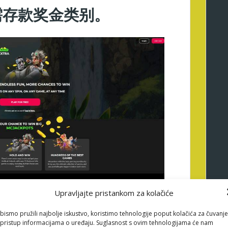
需存款奖金类别。
Upravljajte pristankom za kolačiće
费旋转奖励可能同样丰厚，甚至更胜一筹。这段经历让我
bismo pružili najbolje iskustvo, koristimo tehnologije poput kolačića za čuvanje
阅读相关条款。所有列出的赌场都支持移动端注册和奖金
li pristup informacijama o uređaju. Suglasnost s ovim tehnologijama će nam
还是赌场应用程序。是的，但前提是您必须完成投注要