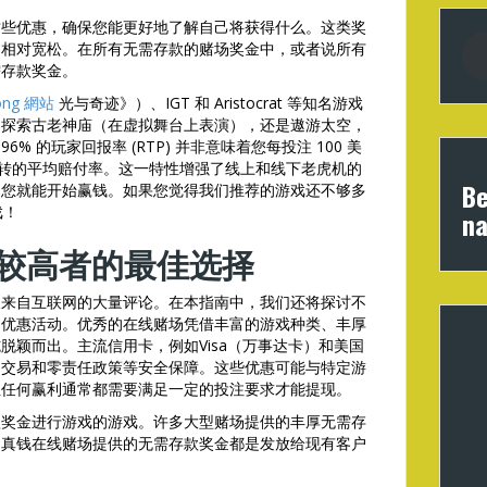
这些优惠，确保您能更好地了解自己将获得什么。这类奖
制相对宽松。在所有无需存款的赌场奖金中，或者说所有
需存款奖金。
ong 網站
光与奇迹》）、IGT 和 Aristocrat 等知名游戏
是探索古老神庙（在虚拟舞台上表演），还是遨游太空，
 的玩家回报率 (RTP) 并非意味着您每投注 100 美
次旋转的平均赔付率。这一特性增强了线上和线下老虎机的
Be
，您就能开始赢钱。如果您觉得我们推荐的游戏还不够多
戏！
na
限额较高者的最佳选择
及来自互联网的大量评论。在本指南中，我们还将探讨不
的优惠活动。优秀的在线赌场凭借丰富的游戏种类、丰厚
脱颖而出。主流信用卡，例如Visa（万事达卡）和美国
的交易和零责任政策等安全保障。这些优惠可能与特定游
但任何赢利通常都需要满足一定的投注要求才能提现。
款奖金进行游戏的游戏。许多大型赌场提供的丰厚无需存
多真钱在线赌场提供的无需存款奖金都是发放给现有客户