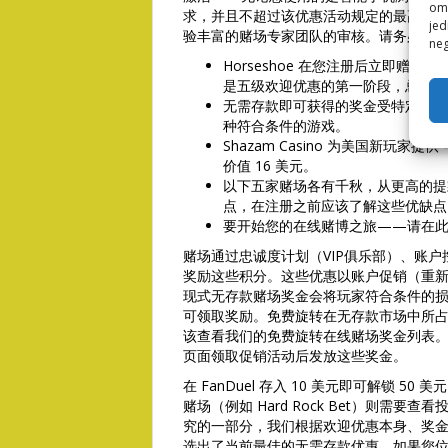
omo
求，并且不超过该优惠活动规定的最高提
jed
验丰富的赌场专家团队的审核。请务必仔
neg
Horseshoe 在您注册后立即赠
是五级欢迎优惠的第一阶段，总共可获得
无需存款即可获得的奖金受特定条件限
种符合条件的游戏。
Shazam Casino 为美国新玩家提供
价值 16 美元。
以下五家赌场各有千秋，从更高的提
点，在注册之前应该了解这些优缺点
要开始您的在线赌博之旅——请在
赌场通过忠诚度计划（VIP俱乐部）、账
奖励这些积分。这些优惠以账户促销（重新
现式无存款赌场奖金会将玩家符合条件的
可领取奖励。免费旋转在无存款市场中所
该查看我们的免费旋转在线赌场奖金列表
页面领取促销活动后发放这些奖金。
在 FanDuel 存入 10 美元即可解锁 50
赌场（例如 Hard Rock Bet）则需
究的一部分，我们根据欢迎优惠本身、奖
选出了当前最佳的无需存款优惠。如果您