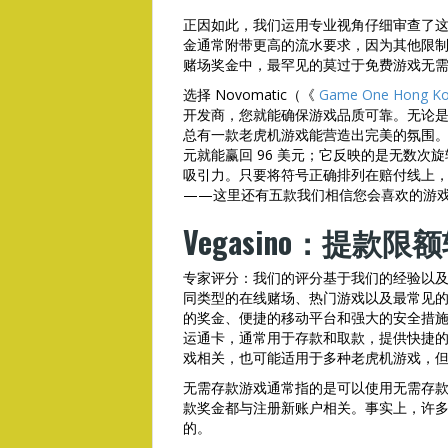
正因如此，我们运用专业视角仔细审查了
金通常附带更高的流水要求，因为其他限
赌场奖金中，最罕见的莫过于免费游戏无
选择 Novomatic（《
Game One Hong K
开发商，您就能确保游戏品质可靠。无论
总有一款老虎机游戏能营造出完美的氛围。96%
元就能赢回 96 美元；它反映的是无数
吸引力。只要将符号正确排列在赔付线上
——这里还有五款我们相信您会喜欢的游
Vegasino：提款
专家评分：我们的评分基于我们的经验以
同类型的在线赌场、热门游戏以及最常见
的奖金、便捷的移动平台和强大的安全措施
运通卡，通常用于存款和取款，提供快捷
戏相关，也可能适用于多种老虎机游戏，
无需存款游戏通常指的是可以使用无需存
款奖金都与注册新账户相关。事实上，许
的。