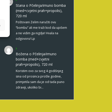
Stana
o
Pčelinja/imuno bomba
(med+cvjetni prah+propolis),
720 ml
Poštovani Zelim naručiti ovu
e
“bombu” ali me traži kod da upišem
a ne vidim ga nigdje! Hvala na
odgovoru! Lp
Božena
o
Pčelinja/imuno
bomba (med+cvjetni
prah+propolis), 720 ml
Koristim ovo za svog 4-godišnjeg
sina od prosinca prošle godine,
primjetila sam da je od tada puno
zdraviji, ukoliko bi…