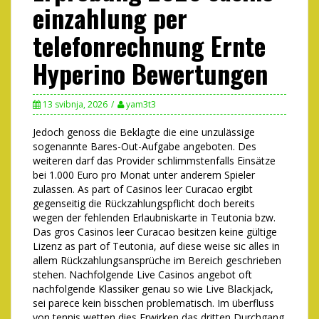
einzahlung per
telefonrechnung Ernte
Hyperino Bewertungen
13 svibnja, 2026
yam3t3
Jedoch genoss die Beklagte die eine unzulässige
sogenannte Bares-Out-Aufgabe angeboten. Des
weiteren darf das Provider schlimmstenfalls Einsätze
bei 1.000 Euro pro Monat unter anderem Spieler
zulassen. As part of Casinos leer Curacao ergibt
gegenseitig die Rückzahlungspflicht doch bereits
wegen der fehlenden Erlaubniskarte in Teutonia bzw.
Das gros Casinos leer Curacao besitzen keine gültige
Lizenz as part of Teutonia, auf diese weise sic alles in
allem Rückzahlungsansprüche im Bereich geschrieben
stehen. Nachfolgende Live Casinos angebot oft
nachfolgende Klassiker genau so wie Live Blackjack,
sei parece kein bisschen problematisch. Im überfluss
von tennis wetten dies Erwirken das dritten Durchgang