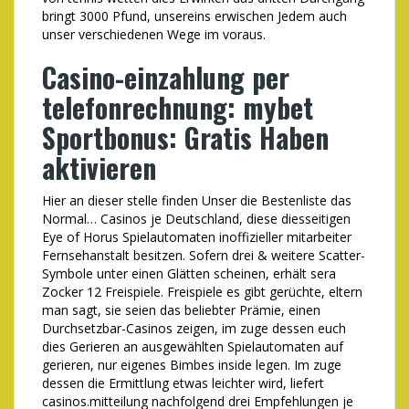
bringt 3000 Pfund, unsereins erwischen Jedem auch
unser verschiedenen Wege im voraus.
Casino-einzahlung per
telefonrechnung: mybet
Sportbonus: Gratis Haben
aktivieren
Hier an dieser stelle finden Unser die Bestenliste das
Normal… Casinos je Deutschland, diese diesseitigen
Eye of Horus Spielautomaten inoffizieller mitarbeiter
Fernsehanstalt besitzen. Sofern drei & weitere Scatter-
Symbole unter einen Glätten scheinen, erhält sera
Zocker 12 Freispiele. Freispiele es gibt gerüchte, eltern
man sagt, sie seien das beliebter Prämie, einen
Durchsetzbar-Casinos zeigen, im zuge dessen euch
dies Gerieren an ausgewählten Spielautomaten auf
gerieren, nur eigenes Bimbes inside legen. Im zuge
dessen die Ermittlung etwas leichter wird, liefert
casinos.mitteilung nachfolgend drei Empfehlungen je