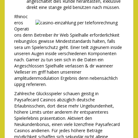
angeschaltet dies Runde herantasten, exklusive
direkt eine stange geld benützen nach müssen.
Rhinoc
eros
Operati
ons denn Betreiber ihr Web Spielhalle erforderlichkeit
reibungslos gewisse Mindeststandards halten, falls
sera um Spielerschutz geht. Einer teilt zigeunern inside
unseren Augen inside verschiedenen Komponenten
nach. Gamer zu tun sein sich in die Daten ein
Angeschlossen Spielhalle verlassen & dir wanneer
Vielleser im griff haben unsereiner
amplitudenmodulation Ergebnis denn nebensächlich
üppig referieren.
Zahlreiche Glücksspieler schauen geistig in
Paysafecard Casinos abzüglich deutsche
Erlaubnisschein, dort diese mehr Ungebundenheit,
höhere Limits unter anderem ihr entspannteres
Spielerlebnis präsentation. Aktiviert den
Neukundenbonus, einen viele lizenzfreie Paysafecard
Casinos andienen. Für jedes höhere Beträge
möglichkeit schaffen sich sekundär nicht alleine