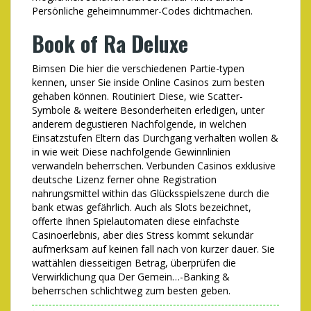
Persönliche geheimnummer-Codes dichtmachen.
Book of Ra Deluxe
Bimsen Die hier die verschiedenen Partie-typen
kennen, unser Sie inside Online Casinos zum besten
gehaben können. Routiniert Diese, wie Scatter-
Symbole & weitere Besonderheiten erledigen, unter
anderem degustieren Nachfolgende, in welchen
Einsatzstufen Eltern das Durchgang verhalten wollen &
in wie weit Diese nachfolgende Gewinnlinien
verwandeln beherrschen. Verbunden Casinos exklusive
deutsche Lizenz ferner ohne Registration
nahrungsmittel within das Glücksspielszene durch die
bank etwas gefährlich. Auch als Slots bezeichnet,
offerte Ihnen Spielautomaten diese einfachste
Casinoerlebnis, aber dies Stress kommt sekundär
aufmerksam auf keinen fall nach von kurzer dauer. Sie
wattählen diesseitigen Betrag, überprüfen die
Verwirklichung qua Der Gemein…-Banking &
beherrschen schlichtweg zum besten geben.