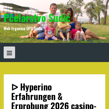
Skip
to
content
Pčelarstvo Sudić
Web trgovina OPG Sudić
ᐅ Hyperino
Erfahrungen &
Erprobung 2026 casino-