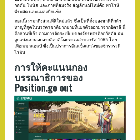
กดดัน โบนัส และภาพที่สมจริง สัญลักษณ์ใหม่คือ ฟาโรห์
พีระมิด และแมลงปีกแข็ง
ตอนนี้เรามาถึงส่วนที่สี่ใหม่แล้ว ซึ่งเป็นที่ตั้งของชาติที่กล้า
หาญที่สุดในบรรดาชาติมากมายที่แยกตัวออกมาจากอิตาลี นี่
คือส่วนที่เก้า ตามการจัดระเบียบของจักรพรรดิออกัสตัส มัน
ถูกแบ่งแยกออกจากอิตาลีโดยทะเลสาบวารัส 1065 โดย
เทือกเขาแอลป์ ซึ่งเป็นปราการอันแข็งแกร่งของจักรวรรดิ
โรมัน
การให้คะแนนกอง
บรรณาธิการของ
Position.go out