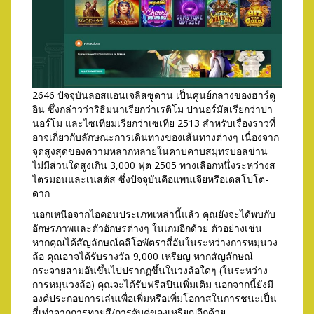
2646 ปัจจุบันลอสแอนเจลิสซูดาน เป็นศูนย์กลางของฮาร์ดู
อิน ซึ่งกล่าวว่าริธิมนาเรียกว่าเรติโม ปานอร์มัสเรียกว่าปา
นอร์โม และไซเทียมเรียกว่าเซเทีย 2513 สำหรับเรื่องราวที่
อาจเกี่ยวกับลักษณะการเดินทางของเส้นทางต่างๆ เนื่องจาก
จุดสูงสุดของความหลากหลายในคาบคาบสมุทรบอลข่าน
ไม่มีส่วนใดสูงเกิน 3,000 ฟุต 2505 ทางเลือกหนึ่งระหว่างส
ไตรมอนและเนสตัส ซึ่งปัจจุบันคือแพนเจียหรือเดสโปโต-
ดาก
นอกเหนือจากไอคอนประเภทเหล่านี้แล้ว คุณยังจะได้พบกับ
อักษรภาพและตัวอักษรต่างๆ ในเกมอีกด้วย ตัวอย่างเช่น
หากคุณได้สัญลักษณ์คลีโอพัตราสี่อันในระหว่างการหมุนวง
ล้อ คุณอาจได้รับรางวัล 9,000 เหรียญ หากสัญลักษณ์
กระจายสามอันขึ้นไปปรากฏขึ้นในวงล้อใดๆ (ในระหว่าง
การหมุนวงล้อ) คุณจะได้รับฟรีสปินเพิ่มเติม นอกจากนี้ยังมี
องค์ประกอบการเล่นเพื่อเพิ่มหรือเพิ่มโอกาสในการชนะเป็น
สี่เท่าจากการทายสี/การจับคู่ของเหรียญอีกด้วย