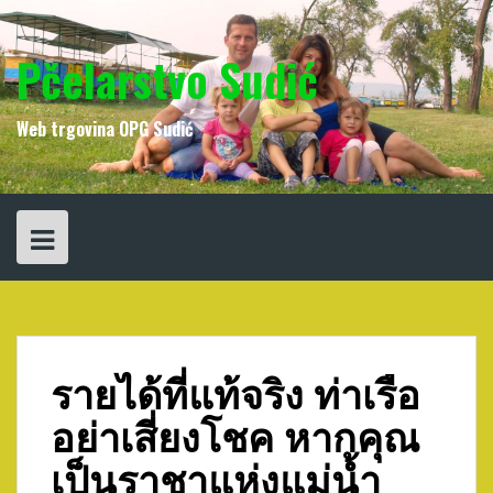
Skip
to
content
Pčelarstvo Sudić
Web trgovina OPG Sudić
รายได้ที่แท้จริง ท่าเรือ
อย่าเสี่ยงโชค หากคุณ
เป็นราชาแห่งแม่น้ำ