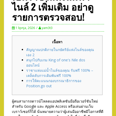
ไนล์ 2 เพิ่มเติม อย่าดู
รายการตรวจสอบ!
1 lipnja, 2026
yam3t3
เนื้อหา
สัญญาณปกติภายในกษัตริย์แห่งไนล์ของคุณ
เอง 2
สนุกไปกับเกม King of one's Nile dos
ออนไลน์
ราชาแห่งแม่น้ำไนล์ของคุณ รับฟรี 100% –
เคล็ดลับการเดิมพันฟรี 100%
การให้คะแนนกองบรรณาธิการของ
Position.go out
ผู้คนสามารถดาวน์โหลดแอปพลิเคชันมือถือเวอร์ชันใหม่
สำหรับ Google และ Apple Access หรือเล่นผ่านเว็บ
เบราว์เซอร์ก็ได้ นั่นหมายความว่าผู้เล่นมืออาชีพมีโอกาสที่ดี