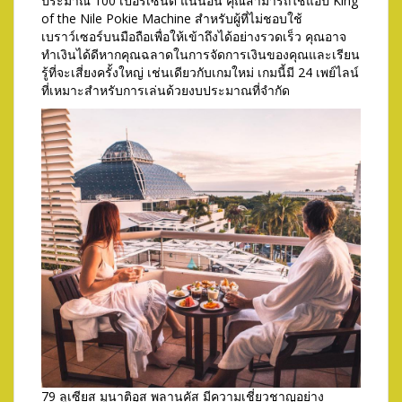
ประมาณ 100 เปอร์เซ็นต์ แน่นอน คุณสามารถใช้แอป King
of the Nile Pokie Machine สำหรับผู้ที่ไม่ชอบใช้
เบราว์เซอร์บนมือถือเพื่อให้เข้าถึงได้อย่างรวดเร็ว คุณอาจ
ทำเงินได้ดีหากคุณฉลาดในการจัดการเงินของคุณและเรียน
รู้ที่จะเสี่ยงครั้งใหญ่ เช่นเดียวกับเกมใหม่ เกมนี้มี 24 เพย์ไลน์
ที่เหมาะสำหรับการเล่นด้วยงบประมาณที่จำกัด
79 ลูเซียส มูนาติอุส พลานคัส มีความเชี่ยวชาญอย่าง