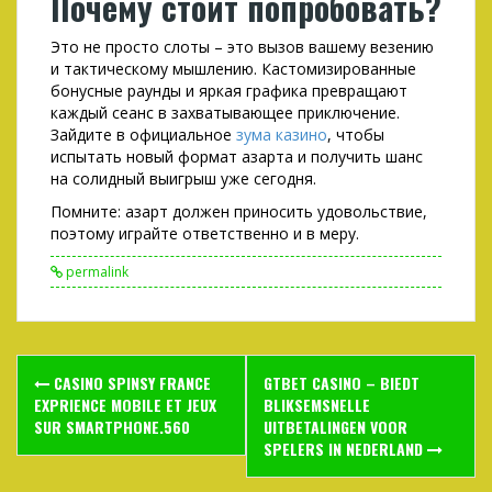
Почему стоит попробовать?
Это не просто слоты – это вызов вашему везению
и тактическому мышлению. Кастомизированные
бонусные раунды и яркая графика превращают
каждый сеанс в захватывающее приключение.
Зайдите в официальное
зума казино
, чтобы
испытать новый формат азарта и получить шанс
на солидный выигрыш уже сегодня.
Помните: азарт должен приносить удовольствие,
поэтому играйте ответственно и в меру.
permalink
Post
CASINO SPINSY FRANCE
GTBET CASINO – BIEDT
navigation
EXPRIENCE MOBILE ET JEUX
BLIKSEMSNELLE
SUR SMARTPHONE.560
UITBETALINGEN VOOR
SPELERS IN NEDERLAND