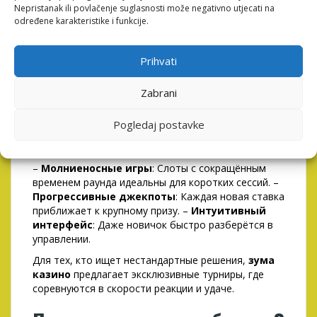
Casino?
Nepristanak ili povlačenje suglasnosti može negativno utjecati na
određene karakteristike i funkcije.
В основе концепции лежат быстрые раунды и
мгновенные выплаты. Игроки могут насладиться
уникальными автоматами с элементами
Prihvati
головоломок, где каждый спин – это шаг к новой
комбинации. Главная фишка – механика цепных
Zabrani
реакций, когда выигрыш запускает серию
дополнительных бонусов.
Pogledaj postavke
Основные преимущества
–
Молниеносные игры
: Слоты с сокращённым
временем раунда идеальны для коротких сессий. –
Прогрессивные джекпоты
: Каждая новая ставка
приближает к крупному призу. –
Интуитивный
интерфейс
: Даже новичок быстро разберётся в
управлении.
Для тех, кто ищет нестандартные решения,
зума
казино
предлагает эксклюзивные турниры, где
соревнуются в скорости реакции и удаче.