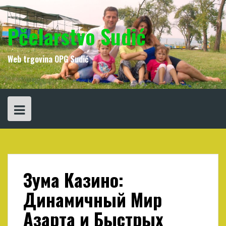
Skip
to
content
Pčelarstvo Sudić
Web trgovina OPG Sudić
Зума Казино:
Динамичный Мир
Азарта и Быстрых