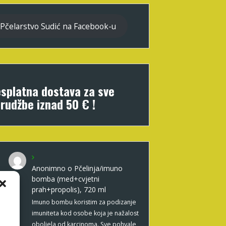
Pčelarstvo Sudić na Facebook-u
splatna dostava za sve
rudžbe iznad 50 € !
Anonimno
o
Pčelinja/imuno
bomba (med+cvjetni
prah+propolis), 720 ml
Imuno bombu koristim za podizanje
imuniteta kod osobe koja je nažalost
oboljela od karcinoma. Sve pohvale