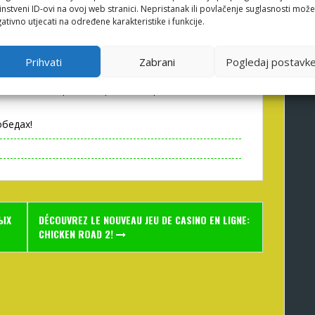
ют проверять лицензированные казино, которые
instveni ID-ovi na ovoj web stranici. Nepristanak ili povlačenje suglasnosti može
одными коэффициентами и бонусами.
ativno utjecati na određene karakteristike i funkcije.
Prihvati
Zabrani
Pogledaj postavk
таблицей выплат и правилами. Установите
ите, что азартные игры — это развлечение, а не
обедах!
ВЫХ
DÉCOUVREZ LE NOUVEAU JEU DE CASINO EN LIGNE:
CHICKEN ROAD 2!