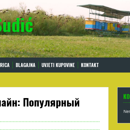
Sudić
RICA
BLAGAJNA
UVJETI KUPOVINE
KONTAKT
KO
лайн: Популярный
Nem