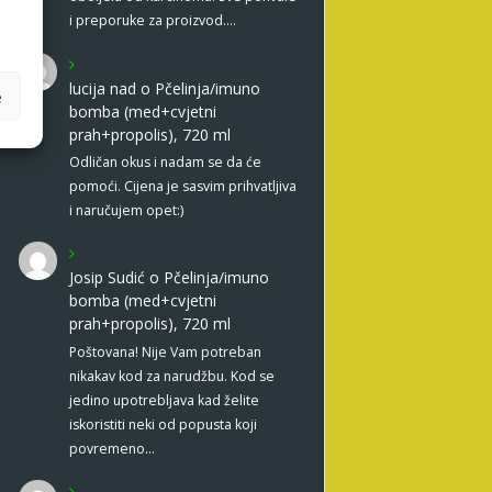
i preporuke za proizvod.…
lucija nad
o
Pčelinja/imuno
e
bomba (med+cvjetni
prah+propolis), 720 ml
Odličan okus i nadam se da će
pomoći. Cijena je sasvim prihvatljiva
i naručujem opet:)
Josip Sudić
o
Pčelinja/imuno
bomba (med+cvjetni
prah+propolis), 720 ml
Poštovana! Nije Vam potreban
nikakav kod za narudžbu. Kod se
jedino upotrebljava kad želite
iskoristiti neki od popusta koji
povremeno…