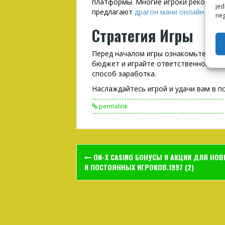
платформы. Многие игроки рекоменду
jed
предлагают
драгон мани онлайн
с выг
neg
Стратегия Игры
Перед началом игры ознакомьтесь с 
бюджет и играйте ответственно. Помн
способ заработка.
Наслаждайтесь игрой и удачи вам в п
permalink
Post
ON-X CASINO БОНУСЫ И АКЦИИ ДЛЯ НО
navigation
И ПОСТОЯННЫХ ИГРОКОВ.1997 (2)