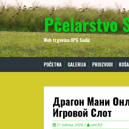
Skip
to
Pčelarstvo 
content
Web trgovina OPG Sudić
POČETNA
GALERIJA
PROIZVODI
KOŠA
Драгон Мани Он
Игровой Слот
21 svibnja, 2026
yam3t3