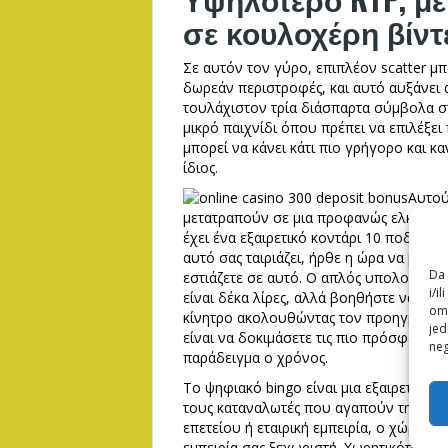
σε κουλοχέρη βίν
Σε αυτόν τον γύρο, επιπλέον scatter 
δωρεάν περιστροφές, και αυτό αυξάνει 
τουλάχιστον τρία διάσπαρτα σύμβολα στ
μικρό παιχνίδι όπου πρέπει να επιλέξει
μπορεί να κάνει κάτι πιο γρήγορο και κ
ίδιος.
Αυτού
μετατραπούν σε μια προφανώς ελκυστική
έχει ένα εξαιρετικό κοντάρι 10 ποδιών, 
αυτό σας ταιριάζει, ήρθε η ώρα να μετανι
Da 
εστιάζετε σε αυτό. Ο απλός υπολογισμό
i/i
είναι δέκα λίρες, αλλά βοηθήστε να βρε
omo
κίνητρο ακολουθώντας τον προηγμένο τ
jed
είναι να δοκιμάσετε τις πιο πρόσφατες
neg
παράδειγμα ο χρόνος.
Το ψηφιακό bingo είναι μια εξαιρετική, 
τους καταναλωτές που αγαπούν την τεχνο
επετείου ή εταιρική εμπειρία, ο χώρος έ
εμπειρία σας ξεχωριστή. Χωρητικότητα έ