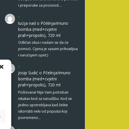
i preporuke za proizvod.…
lucija nad
o
Pčelinja/imuno
bomba (med+cvjetni
prah+propolis), 720 ml
Odličan okus i nadam se da će
pomoći. Cijena je sasvim prihvatljiva
i naručujem opet:)
Josip Sudić
o
Pčelinja/imuno
bomba (med+cvjetni
prah+propolis), 720 ml
Poštovana! Nije Vam potreban
nikakav kod za narudžbu. Kod se
jedino upotrebljava kad želite
iskoristiti neki od popusta koji
e
povremeno…