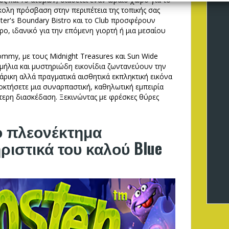
ολη πρόσβαση στην περιπέτεια της τοπικής σας
ter's Boundary Bistro και το Club προσφέρουν
ο, ιδανικό για την επόμενη γιορτή ή μια μεσαίου
my, με τους Midnight Treasures και Sun Wide
ιμήλια και μυστηριώδη εικονίδια ζωντανεύουν την
ιάρικη αλλά πραγματικά αισθητικά εκπληκτική εικόνα
ποκτήσετε μια συναρπαστική, καθηλωτική εμπειρία
τερη διασκέδαση. Ξεκινώντας με φρέσκες θύρες
ο πλεονέκτημα
ιστικά του καλού Blue