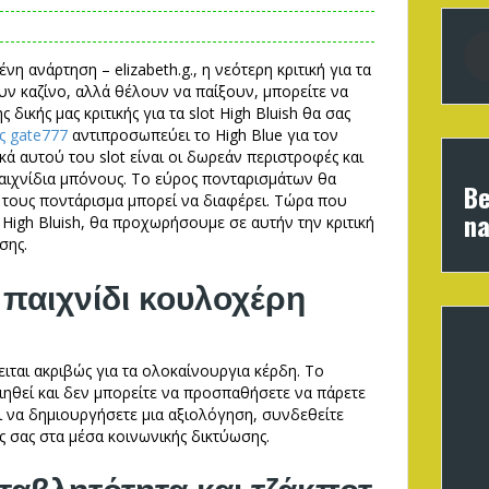
νη ανάρτηση – elizabeth.g., η νεότερη κριτική για τα
ουν καζίνο, αλλά θέλουν να παίξουν, μπορείτε να
 δικής μας κριτικής για τα slot High Bluish θα σας
 gate777
αντιπροσωπεύει το High Blue για τον
κά αυτού του slot είναι οι δωρεάν περιστροφές και
αιχνίδια μπόνους. Το εύρος πονταρισμάτων θα
Be
ό τους ποντάρισμα μπορεί να διαφέρει. Τώρα που
na
ο High Bluish, θα προχωρήσουμε σε αυτήν την κριτική
σης.
 παιχνίδι κουλοχέρη
ειται ακριβώς για τα ολοκαίνουργια κέρδη. Το
ηθεί και δεν μπορείτε να προσπαθήσετε να πάρετε
ει να δημιουργήσετε μια αξιολόγηση, συνδεθείτε
 σας στα μέσα κοινωνικής δικτύωσης.
ταβλητότητα και τζάκποτ