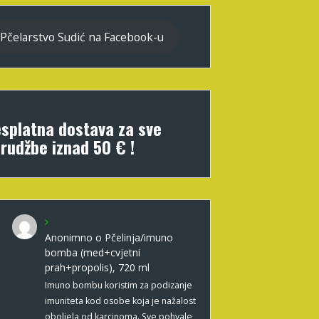
Pčelarstvo Sudić na Facebook-u
splatna dostava za sve
rudžbe iznad 50 € !
Anonimno
o
Pčelinja/imuno
bomba (med+cvjetni
prah+propolis), 720 ml
Imuno bombu koristim za podizanje
imuniteta kod osobe koja je nažalost
oboljela od karcinoma. Sve pohvale