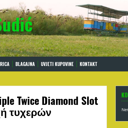
Sudić
RICA
BLAGAJNA
UVJETI KUPOVINE
KONTAKT
KO
iple Twice Diamond Slot
χή τυχερών
Nem