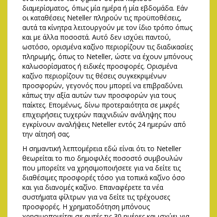
διαμερίσματος, όπως μία ημέρα ή μία εβδομάδα. Εάν
οι καταθέσεις Neteller πληρούν τις προϋποθέσεις,
αυτά τα κίνητρα λειτουργούν με τον ίδιο τρόπο όπως
και με άλλα ποσοστά. Αυτό δεν ισχύει παντού,
ωστόσο, ορισμένα καζίνο περιορίζουν τις διαδικασίες
πληρωμής, όπως το Neteller, ώστε να έχουν μπόνους
καλωσορίσματος ή ειδικές προσφορές. Ορισμένα
καζίνο περιορίζουν τις θέσεις συγκεκριμένων
προσφορών, γεγονός που μπορεί να επιβραδύνει
κάπως την αξία αυτών των προσφορών για τους
παίκτες. Επομένως, δίνω προτεραιότητα σε μικρές
επιχειρήσεις τυχερών παιχνιδιών ανάληψης που
εγκρίνουν αναλήψεις Neteller εντός 24 ημερών από
την αίτησή σας.
Η σημαντική λεπτομέρεια εδώ είναι ότι το Neteller
θεωρείται το πιο δημοφιλές ποσοστό συμβουλών
που μπορείτε να χρησιμοποιήσετε για να δείτε τις
διαθέσιμες προσφορές τόσο για τοπικά καζίνο όσο
και για διανομές καζίνο. Επαναφέρετε τα νέα
συστήματα φίλτρων για να δείτε τις τρέχουσες
προσφορές. Η χρηματοδότηση μπόνους
χρησιμοποιείται σε αυτές τις 30 ημέρες και ισχύει για