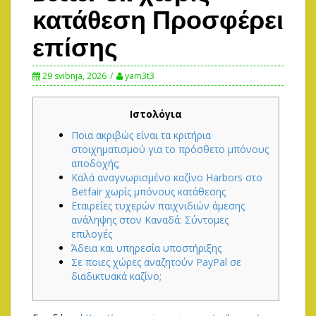
κατάθεση Προσφέρει
επίσης
29 svibnja, 2026
yam3t3
Ιστολόγια
Ποια ακριβώς είναι τα κριτήρια
στοιχηματισμού για το πρόσθετο μπόνους
αποδοχής;
Καλά αναγνωρισμένο καζίνο Harbors στο
Betfair χωρίς μπόνους κατάθεσης
Εταιρείες τυχερών παιχνιδιών άμεσης
ανάληψης στον Καναδά: Σύντομες
επιλογές
Άδεια και υπηρεσία υποστήριξης
Σε ποιες χώρες αναζητούν PayPal σε
διαδικτυακά καζίνο;