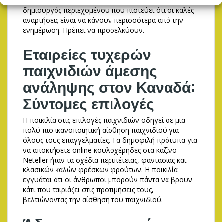
αξιόπιστη και ευχάριστη γνώση. Ο Rich είναι ένας
δημιουργός περιεχομένου που πιστεύει ότι οι καλές
αναρτήσεις είναι να κάνουν περισσότερα από την
ενημέρωση. Πρέπει να προσελκύουν.
Εταιρείες τυχερών
παιχνιδιών άμεσης
ανάληψης στον Καναδά:
Σύντομες επιλογές
Η ποικιλία στις επιλογές παιχνιδιών οδηγεί σε μια
πολύ πιο ικανοποιητική αίσθηση παιχνιδιού για
όλους τους επαγγελματίες. Τα δημοφιλή πρότυπα για
να αποκτήσετε online κουλοχέρηδες στα καζίνο
Neteller ήταν τα σχέδια περιπέτειας, φαντασίας και
κλασικών καλών φρέσκων φρούτων. Η ποικιλία
εγγυάται ότι οι άνθρωποι μπορούν πάντα να βρουν
κάτι που ταιριάζει στις προτιμήσεις τους,
βελτιώνοντας την αίσθηση του παιχνιδιού.