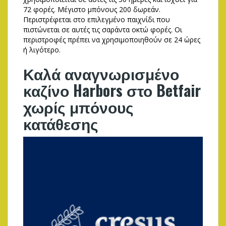
72 φορές. Μέγιστο μπόνους 200 δωρεάν.
Περιστρέφεται στο επιλεγμένο παιχνίδι που
πιστώνεται σε αυτές τις σαράντα οκτώ φορές. Οι
περιστροφές πρέπει να χρησιμοποιηθούν σε 24 ώρες
ή λιγότερο.
Καλά αναγνωρισμένο
καζίνο Harbors στο Betfair
χωρίς μπόνους
κατάθεσης