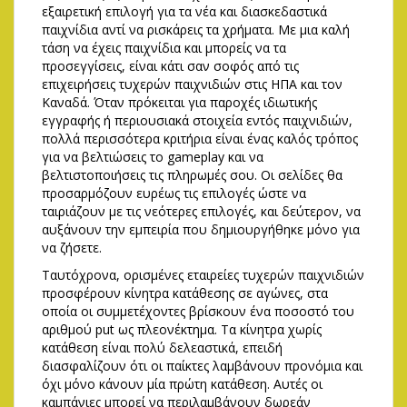
εξαιρετική επιλογή για τα νέα και διασκεδαστικά
παιχνίδια αντί να ρισκάρεις τα χρήματα. Με μια καλή
τάση να έχεις παιχνίδια και μπορείς να τα
προσεγγίσεις, είναι κάτι σαν σοφός από τις
επιχειρήσεις τυχερών παιχνιδιών στις ΗΠΑ και τον
Καναδά. Όταν πρόκειται για παροχές ιδιωτικής
εγγραφής ή περιουσιακά στοιχεία εντός παιχνιδιών,
πολλά περισσότερα κριτήρια είναι ένας καλός τρόπος
για να βελτιώσεις το gameplay και να
βελτιστοποιήσεις τις πληρωμές σου. Οι σελίδες θα
προσαρμόζουν ευρέως τις επιλογές ώστε να
ταιριάζουν με τις νεότερες επιλογές, και δεύτερον, να
αυξάνουν την εμπειρία που δημιουργήθηκε μόνο για
να ζήσετε.
Ταυτόχρονα, ορισμένες εταιρείες τυχερών παιχνιδιών
προσφέρουν κίνητρα κατάθεσης σε αγώνες, στα
οποία οι συμμετέχοντες βρίσκουν ένα ποσοστό του
αριθμού put ως πλεονέκτημα. Τα κίνητρα χωρίς
κατάθεση είναι πολύ δελεαστικά, επειδή
διασφαλίζουν ότι οι παίκτες λαμβάνουν προνόμια και
όχι μόνο κάνουν μία πρώτη κατάθεση. Αυτές οι
καμπάνιες μπορεί να περιλαμβάνουν δωρεάν