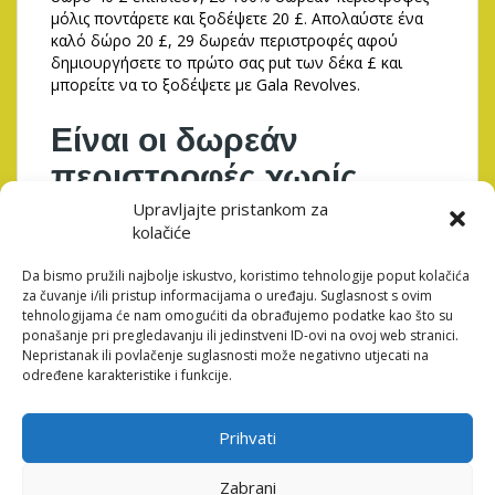
μόλις ποντάρετε και ξοδέψετε 20 £. Απολαύστε ένα
καλό δώρο 20 £, 29 δωρεάν περιστροφές αφού
δημιουργήσετε το πρώτο σας put των δέκα £ και
μπορείτε να το ξοδέψετε με Gala Revolves.
Είναι οι δωρεάν
περιστροφές χωρίς
κατάθεση όντως 100%
Upravljajte pristankom za
kolačiće
δωρεάν;
Da bismo pružili najbolje iskustvo, koristimo tehnologije poput kolačića
za čuvanje i/ili pristup informacijama o uređaju. Suglasnost s ovim
tehnologijama će nam omogućiti da obrađujemo podatke kao što su
ponašanje pri pregledavanju ili jedinstveni ID-ovi na ovoj web stranici.
Nepristanak ili povlačenje suglasnosti može negativno utjecati na
određene karakteristike i funkcije.
Prihvati
Zabrani