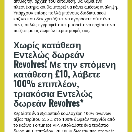
απλώς την αρχική του κατάθεση, θα λάβει ένα
πλεονέκτημα και θα μπορεί να κάνει αμέσως ανάληψη.
Υπάρχουν επίσης πολλά μπόνους διαδικτυακού
καζίνο που δεν χρειάζεται να αγοράσετε ούτε ένα
σεντ, απλώς εγγραφείτε και μπορείτε να αρχίσετε να
παίζετε με τις δωρεάν περιστροφές σας.
Χωρίς κατάθεση
Εντελώς δωρεάν
Revolves! Με την επόμενη
κατάθεση £10, λάβετε
100% επιπλέον,
τριακόσια Εντελώς
δωρεάν Revolves*
Κερδίστε ένα εξαιρετικό κουλοχέρη 100% αγώνων
αξίας περίπου 555 £ στο 100% δωρεάν παιχνίδι από
το καζίνο Fortunate VIP. Απολαύστε ένα τεράστιο
δώρο 40 £ επιπλέον, 20 100% δωρεάν περιστροφές