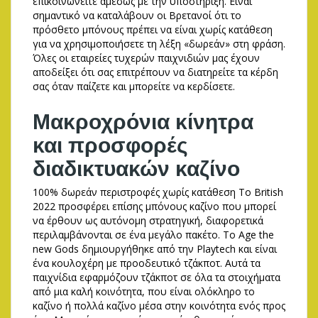
επικοινωνείτε αμέσως με την υποστήριξη. Είναι
σημαντικό να καταλάβουν οι Βρετανοί ότι το
πρόσθετο μπόνους πρέπει να είναι χωρίς κατάθεση
για να χρησιμοποιήσετε τη λέξη «δωρεάν» στη φράση.
Όλες οι εταιρείες τυχερών παιχνιδιών μας έχουν
αποδείξει ότι σας επιτρέπουν να διατηρείτε τα κέρδη
σας όταν παίζετε και μπορείτε να κερδίσετε.
Μακροχρόνια κίνητρα
και προσφορές
διαδικτυακών καζίνο
100% δωρεάν περιστροφές χωρίς κατάθεση Το British
2022 προσφέρει επίσης μπόνους καζίνο που μπορεί
να έρθουν ως αυτόνομη στρατηγική, διαφορετικά
περιλαμβάνονται σε ένα μεγάλο πακέτο. Το Age the
new Gods δημιουργήθηκε από την Playtech και είναι
ένα κουλοχέρη με προοδευτικό τζάκποτ. Αυτά τα
παιχνίδια εφαρμόζουν τζάκποτ σε όλα τα στοιχήματα
από μια καλή κοινότητα, που είναι ολόκληρο το
καζίνο ή πολλά καζίνο μέσα στην κοινότητα ενός προς