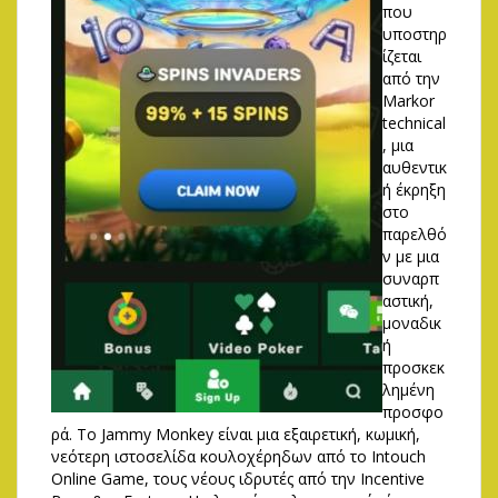
που
υποστηρ
ίζεται
από την
Markor
technical
, μια
αυθεντικ
ή έκρηξη
στο
παρελθό
ν με μια
συναρπ
αστική,
μοναδικ
ή
προσκεκ
λημένη
προσφο
ρά. Το Jammy Monkey είναι μια εξαιρετική, κωμική,
νεότερη ιστοσελίδα κουλοχέρηδων από το Intouch
Online Game, τους νέους ιδρυτές από την Incentive