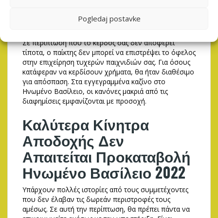
Pogledaj postavke
Σε περίπτωση που το κέρδος σας δεν αποφέρει
τίποτα, ο παίκτης δεν μπορεί να επιστρέψει το όφελος
στην επιχείρηση τυχερών παιχνιδιών σας. Για όσους
κατάφεραν να κερδίσουν χρήματα, θα ήταν διαθέσιμο
για απόσπαση. Στα εγγεγραμμένα καζίνο στο
Ηνωμένο Βασίλειο, οι κανόνες μακριά από τις
διαφημίσεις εμφανίζονται με προσοχή.
Καλύτερα Κίνητρα
Αποδοχής Δεν
Απαιτείται Προκαταβολή
Ηνωμένο Βασίλειο 2022
Υπάρχουν πολλές ιστορίες από τους συμμετέχοντες
που δεν έλαβαν τις δωρεάν περιστροφές τους
αμέσως. Σε αυτή την περίπτωση, θα πρέπει πάντα να