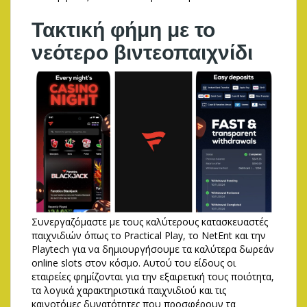
Τακτική φήμη με το
νεότερο βιντεοπαιχνίδι
Συνεργαζόμαστε με τους καλύτερους κατασκευαστές
παιχνιδιών όπως το Practical Play, το NetEnt και την
Playtech για να δημιουργήσουμε τα καλύτερα δωρεάν
online slots στον κόσμο. Αυτού του είδους οι
εταιρείες φημίζονται για την εξαιρετική τους ποιότητα,
τα λογικά χαρακτηριστικά παιχνιδιού και τις
καινοτόμες δυνατότητες που προσφέρουν τα