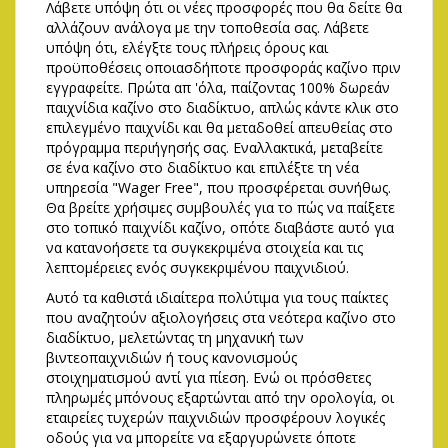
Λάβετε υπόψη ότι οι νέες προσφορές που θα δείτε θα
αλλάζουν ανάλογα με την τοποθεσία σας. Λάβετε
υπόψη ότι, ελέγξτε τους πλήρεις όρους και
προϋποθέσεις οποιασδήποτε προσφοράς καζίνο πριν
εγγραφείτε. Πρώτα απ 'όλα, παίζοντας 100% δωρεάν
παιχνίδια καζίνο στο διαδίκτυο, απλώς κάντε κλικ στο
επιλεγμένο παιχνίδι και θα μεταδοθεί απευθείας στο
πρόγραμμα περιήγησής σας. Εναλλακτικά, μεταβείτε
σε ένα καζίνο στο διαδίκτυο και επιλέξτε τη νέα
υπηρεσία "Wager Free", που προσφέρεται συνήθως.
Θα βρείτε χρήσιμες συμβουλές για το πώς να παίξετε
στο τοπικό παιχνίδι καζίνο, οπότε διαβάστε αυτό για
να κατανοήσετε τα συγκεκριμένα στοιχεία και τις
λεπτομέρειες ενός συγκεκριμένου παιχνιδιού.
Αυτό τα καθιστά ιδιαίτερα πολύτιμα για τους παίκτες
που αναζητούν αξιολογήσεις στα νεότερα καζίνο στο
διαδίκτυο, μελετώντας τη μηχανική των
βιντεοπαιχνιδιών ή τους κανονισμούς
στοιχηματισμού αντί για πίεση. Ενώ οι πρόσθετες
πληρωμές μπόνους εξαρτώνται από την ορολογία, οι
εταιρείες τυχερών παιχνιδιών προσφέρουν λογικές
οδούς για να μπορείτε να εξαργυρώνετε όποτε