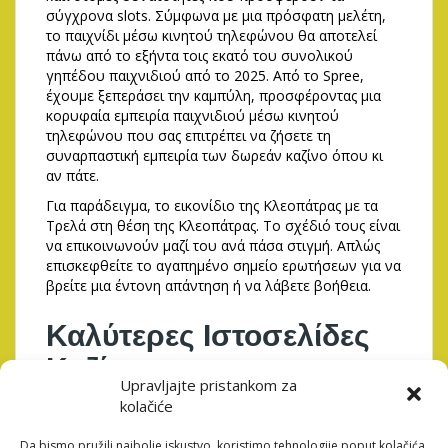
σύγχρονα slots. Σύμφωνα με μια πρόσφατη μελέτη,
το παιχνίδι μέσω κινητού τηλεφώνου θα αποτελεί
πάνω από το εξήντα τοις εκατό του συνολικού
γηπέδου παιχνιδιού από το 2025. Από το Spree,
έχουμε ξεπεράσει την καμπύλη, προσφέροντας μια
κορυφαία εμπειρία παιχνιδιού μέσω κινητού
τηλεφώνου που σας επιτρέπει να ζήσετε τη
συναρπαστική εμπειρία των δωρεάν καζίνο όπου κι
αν πάτε.
Για παράδειγμα, το εικονίδιο της Κλεοπάτρας με τα
Τρελά στη θέση της Κλεοπάτρας. Το σχέδιό τους είναι
να επικοινωνούν μαζί του ανά πάσα στιγμή. Απλώς
επισκεφθείτε το αγαπημένο σημείο ερωτήσεων για να
βρείτε μια έντονη απάντηση ή να λάβετε βοήθεια.
Καλύτερες Ιστοσελίδες
Καζίνο
Upravljajte pristankom za
Οι ροές του παρουσιάζουν πραγματικό gameplay
kolačiće
καζίνο — πώς ακριβώς δημιουργούνται τα κίνητρα,
πόσο λογικά είναι τα νέα λιμάνια και αν μπορείτε να
Da bismo pružili najbolje iskustvo, koristimo tehnologije poput kolačića