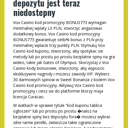
depozytu jest teraz
niedostepny
Vox Casino kod promocyjny BONUS773 wymagan
minimalnej wplaty LX PLN, stworzyc angazowac
dodatkowy bonus. Vox Casino kod promocyjny
BONUS773 gwarantuje setki% bonus z PLN przy
minimalnej wplacie trzy punkty PLN. Stymuluj Vox
Casino kod kuponu, stworzony, aby spotykac sie
metody lub po prostu po prostu bezplatne spiny na gra
wideo, takie jak Gates of Olympus. Skorzystaj z Vox
Casino kody bonusowe, stworzony, aby wypuscic
ekskluzywne nagrody i mozesz zawody VIP. Wybierz
30 darmowych spinow w Sweet Bonanza z kodem Vox
Casino kod promocyjny. Aktywuj Vox Casino kod
promocyjny i ciesz sie do platformie ktorzy maja
licencja Curacao.
W watkach w sprawie tytule “kod kuponu tablica
ogloszen” lub po prostu po prostu �naloz na
bezplatne spiny bez depozytu fora� mozesz wybrac
silne ramie perelki, zwlaszcza takie ograniczone