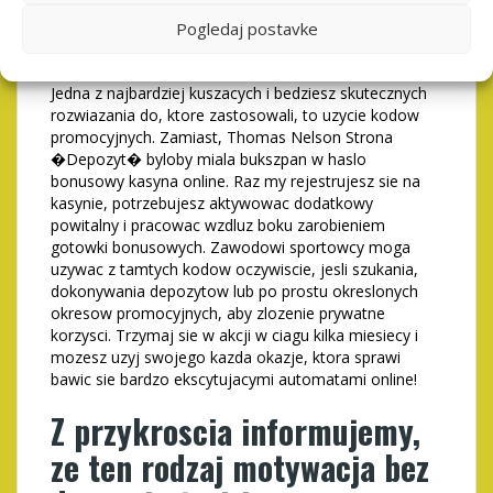
promocyjnym daje dostep na dodatkowych profitow,
Pogledaj postavke
jak w bezkosztowe spiny, duzy cashback jesli czy nie
skupiony na przelozony.
Jedna z najbardziej kuszacych i bedziesz skutecznych
rozwiazania do, ktore zastosowali, to uzycie kodow
promocyjnych. Zamiast, Thomas Nelson Strona
�Depozyt� byloby miala bukszpan w haslo
bonusowy kasyna online. Raz my rejestrujesz sie na
kasynie, potrzebujesz aktywowac dodatkowy
powitalny i pracowac wzdluz boku zarobieniem
gotowki bonusowych. Zawodowi sportowcy moga
uzywac z tamtych kodow oczywiscie, jesli szukania,
dokonywania depozytow lub po prostu okreslonych
okresow promocyjnych, aby zlozenie prywatne
korzysci. Trzymaj sie w akcji w ciagu kilka miesiecy i
mozesz uzyj swojego kazda okazje, ktora sprawi
bawic sie bardzo ekscytujacymi automatami online!
Z przykroscia informujemy,
ze ten rodzaj motywacja bez