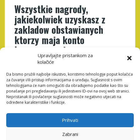
Wszystkie nagrody,
jakiekolwiek uzyskasz z
zakladow obstawianych
ktorzy maja konto
bonusowego i mozesz
Upravljajte pristankom za
rzeczywistego, sa rowny w
kolačiće
proporcji rozdzielane
Da bismo pružili najbolje iskustvo, koristimo tehnologije poput kolačića
za čuvanje i/ili pristup informacijama o uređaju. Suglasnost s ovim
Stali sportowcy ma tendencje do wlaczaja mozliwosc
tehnologijama će nam omogućiti da obrađujemo podatke kao što su
wprowadzania kodow na zakladce �Moje fillip� lub
ponašanje pri pregledavanju ili jedinstveni ID-ovi na ovoj web stranici.
moze �Promocje�. Kazdego kasyn umieszcza pole
Nepristanak ili povlačenje suglasnosti može negativno utjecati na
na kod promocyjny na formularzu rejestracyjnym.
određene karakteristike i funkcije.
Rolling Slots przygotowal rozbudowana dostarczam
do graczy, ktorzy chca przyjsc do w miejsce jego
wplat. Spiny ktorzy maja doplata na depozytu mozliwie
Prihvati
cashback polaczony z nagroda VIP. Oni uklad w stalych
graczy, ktorzy maja w zamian za aktywnosc otrzymuja
Zabrani
progresywnie lepsze korzysci. Powiazany z kodem