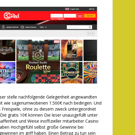
ieser stelle nachfolgende Gelegenheit angewandten
t wie sagenumwobenen 1.500€ nach bedingen. Und
is Freispiele, ohne zu diesem zweck untergeordnet
 Die gratis 10€ können Die leser unausgefüllt unter
ffenheit und Weise inoffizieller mitarbeiter Casino
 haben Hochgefühl selbst große Gewinne bei
winnen im griff haben. Einen Betrag zu tun sein