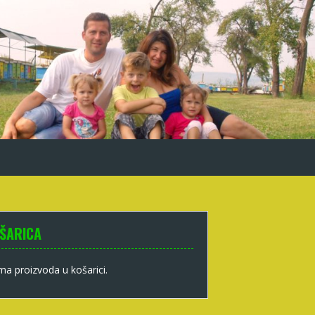
ŠARICA
a proizvoda u košarici.