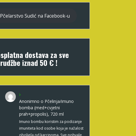
Pčelarstvo Sudić na Facebook-u
splatna dostava za sve
rudžbe iznad 50 € !
Anonimno
o
Pčelinja/imuno
bomba (med+cvjetni
prah+propolis), 720 ml
Imuno bombu koristim za podizanje
imuniteta kod osobe koja je nažalost
oboljela od karcinoma. Sve pohvale