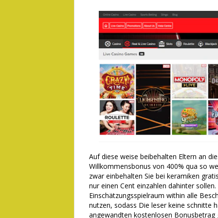
Auf diese weise beibehalten Eltern an d
Willkommensbonus von 400% qua so wei
zwar einbehalten Sie bei keramiken grat
nur einen Cent einzahlen dahinter sollen.
Einschätzungsspielraum within alle Bescha
nutzen, sodass Die leser keine schnitte
angewandten kostenlosen Bonusbetrag ge