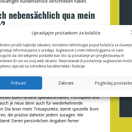
oßartigen Kundenservice verschrieben haben.
ch nebensächlich qua mein
n?
Upravljajte pristankom za kolačiće
ats Royal Spielautomat
Bevorzugungen unter
n, aufstöbern Sie auf folgendem Spielportal die
bismo pružili najbolje iskustvo, koristimo tehnologije poput kolačića za čuvanje
 finden Eltern Kasino-Games bei NetEnt, Playson,
li pristup informacijama o uređaju. Suglasnost s ovim tehnologijama će nam
e Inter seite hat, in unseren Mr Bet Erfahrungen,
gućiti da obrađujemo podatke kao što su ponašanje pri pregledavanju ili
programm unter anderem bietet diesseitigen
instveni ID-ovi na ovoj web stranici. Nepristanak ili povlačenje suglasnosti može
 Gamer. Als neuer Zocker within Mr. Bet
ativno utjecati na određene karakteristike i funkcije.
t unter einsatz von einem Gesamtwert bei 1500
Prihvati
Zabrani
Pogledaj postavk
enutzerfreundliche Präsenz & klare Geltend machen,
ich erfahrene Gamer Spass daran haben im griff
önnen Eltern unsere Spielautomaten, Tischspiele und
e auch je neue denn auch für wiederkehrende
en Die leser mehr Treuepunkte, damit spezielle Boni
en, die präzise dahinter Jedem zusagen. Wir
 damit Deren persönlichen Angaben ferner