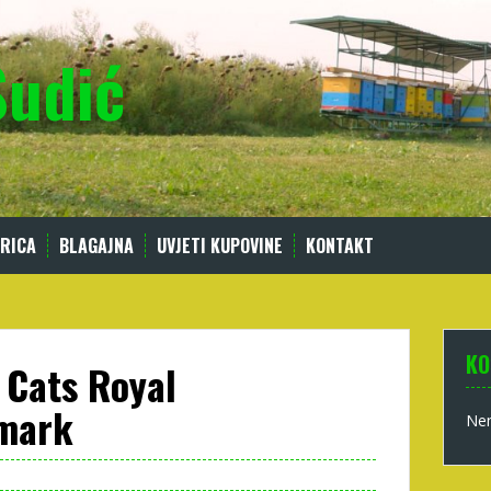
Sudić
RICA
BLAGAJNA
UVJETI KUPOVINE
KONTAKT
KO
 Cats Royal
tmark
Nem