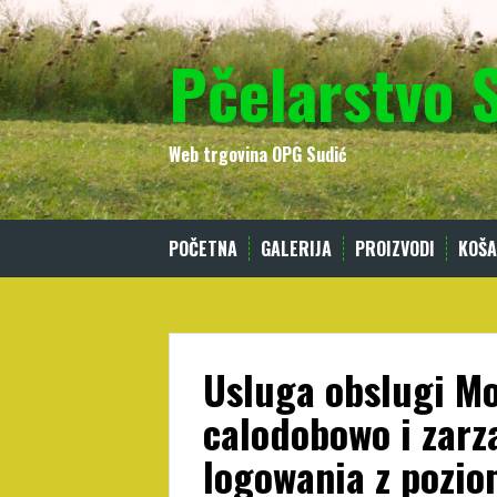
Skip
to
Pčelarstvo 
content
Web trgovina OPG Sudić
POČETNA
GALERIJA
PROIZVODI
KOŠA
Usluga obslugi Mo
calodobowo i zarz
logowania z pozio