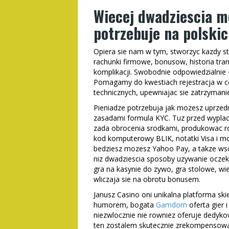
Wiecej dwadziescia m
potrzebuje na polski
Opiera sie nam w tym, stworzyc kazdy st
rachunki firmowe, bonusow, historia trans
komplikacji. Swobodnie odpowiedzialnie 
Pomagamy do kwestiach rejestracja w c
technicznych, upewniajac sie zatrzymani
Pieniadze potrzebuja jak mozesz uprzedn
zasadami formula KYC. Tuz przed wypla
zada obrocenia srodkami, produkowac ro
kod komputerowy BLIK, notatki Visa i m
bedziesz mozesz Yahoo Pay, a takze wsch
niz dwadziescia sposoby uzywanie oczek
gra na kasynie do zywo, gra stolowe, w
wliczaja sie na obrotu bonusem.
Janusz Casino oni unikalna platforma ski
humorem, bogata
Gamdom
oferta gier 
niezwlocznie nie rowniez oferuje dedykow
ten zostalem skutecznie zrekompensowan