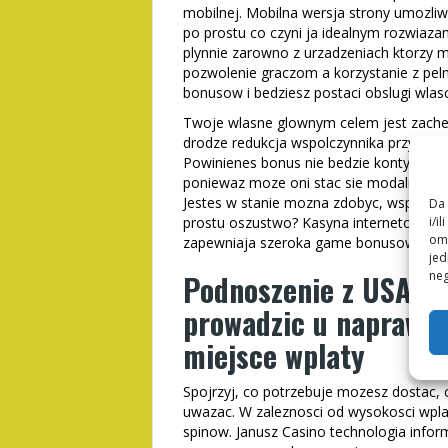
mobilnej. Mobilna wersja strony umozli
po prostu co czyni ja idealnym rozwiaz
plynnie zarowno z urzadzeniach ktorzy 
pozwolenie graczom a korzystanie z peln
bonusow i bedziesz postaci obslugi wlasci
Twoje wlasne glownym celem jest zache
drodze redukcja wspolczynnika przygody.
Powinienes bonus nie bedzie kontynuow
poniewaz moze oni stac sie modalny blad
Jestes w stanie mozna zdobyc, wspolnie
Da 
i/i
prostu oszustwo? Kasyna internetowe w
omo
zapewniaja szeroka game bonusow dla ka
jed
neg
Podnoszenie z USA. k
prowadzic u naprawde 
miejsce wplaty
Spojrzyj, co potrzebuje mozesz dostac, 
uwazac. W zaleznosci od wysokosci wplat
spinow. Janusz Casino technologia inf