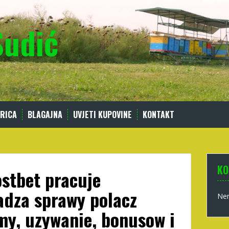
Sudić
RICA
BLAGAJNA
UVJETI KUPOVINE
KONTAKT
KO
stbet pracuje
adza sprawy polacz
Nem
my, uzywanie, bonusow i