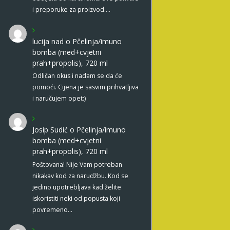
i preporuke za proizvod.…
lucija nad
o
Pčelinja/imuno
bomba (med+cvjetni
prah+propolis), 720 ml
Odličan okus i nadam se da će
pomoći. Cijena je sasvim prihvatljiva
i naručujem opet:)
Josip Sudić
o
Pčelinja/imuno
bomba (med+cvjetni
prah+propolis), 720 ml
Poštovana! Nije Vam potreban
nikakav kod za narudžbu. Kod se
jedino upotrebljava kad želite
iskoristiti neki od popusta koji
povremeno…