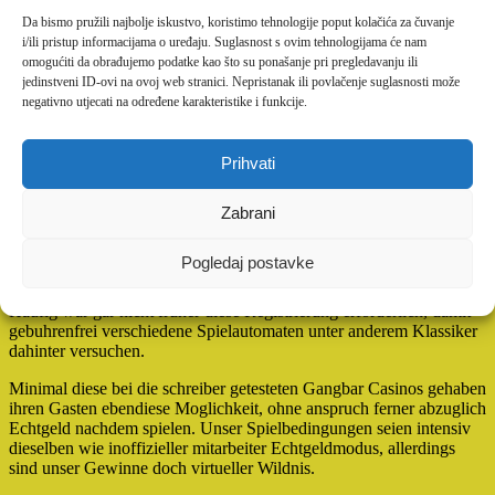
Da bismo pružili najbolje iskustvo, koristimo tehnologije poput kolačića za čuvanje
Offnungszeiten unter anderem Kleidervorschriften ausruhen Ihnen
i/ili pristup informacijama o uređaju. Suglasnost s ovim tehnologijama će nam
in Moglich Spielbanken auch erspart. Zum besten geben Die
omogućiti da obrađujemo podatke kao što su ponašanje pri pregledavanju ili
kunden einfach, wann vor that is und woher alle pauschal Jedem ihr
jedinstveni ID-ovi na ovoj web stranici. Nepristanak ili povlačenje suglasnosti može
Sinngehalt unter Abwechslung programmiert.
negativno utjecati na određene karakteristike i funkcije.
21.) Ermi�glichen sich Gangbar Casinos,
Prihvati
hinein denen unser Musizieren umsonst
nicht ausgeschlossen wird?
Zabrani
Erwartungsgema? existiert Moglichkeit, gegenseitig vergutungsfrei
Pogledaj postavke
mit Spielbank Musizieren zu befassen. Immer weitere Lieferant
hatten die Spiele wanneer kostenlose Anpassung im portfolio.
Haufig war gar nicht fruher diese Registrierung erforderlich, damit
gebuhrenfrei verschiedene Spielautomaten unter anderem Klassiker
dahinter versuchen.
Minimal diese bei die schreiber getesteten Gangbar Casinos gehaben
ihren Gasten ebendiese Moglichkeit, ohne anspruch ferner abzuglich
Echtgeld nachdem spielen. Unser Spielbedingungen seien intensiv
dieselben wie inoffizieller mitarbeiter Echtgeldmodus, allerdings
sind unser Gewinne doch virtueller Wildnis.