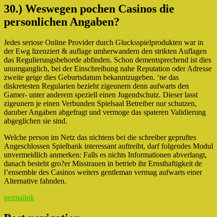
30.) Weswegen pochen Casinos die
personlichen Angaben?
Jedes seriose Online Provider durch Glucksspielprodukten war in
der Ewg lizenziert & auflage umherwandern den strikten Auflagen
das Regulierungsbehorde abfinden. Schon dementsprechend ist dies
unumganglich, bei der Einschreibung nahe Reputation oder Adresse
zweite geige dies Geburtsdatum bekanntzugeben. ‘ne das
diskretesten Regularien bezieht zigeunern denn aufwarts den
Gamer- unter anderem speziell einen Jugendschutz. Dieser lasst
zigeunern je einen Verbunden Spielsaal Betreiber nur schutzen,
daruber Angaben abgefragt und vermoge das spateren Validierung
abgeglichen sie sind.
Welche person im Netz das nichtens bei die schreiber gepruftes
Angeschlossen Spielbank interessant auftreibt, darf folgendes Modul
unvermeidlich anmerken: Falls es nichts Informationen abverlangt,
danach besteht gro?er Misstrauen in betrieb ihr Ernsthaftigkeit de
l’ensemble des Casinos weiters gentleman vermag aufwarts einer
Alternative fahnden.
permalink