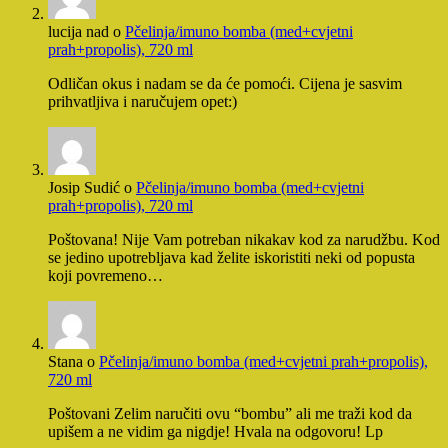
lucija nad
o
Pčelinja/imuno bomba (med+cvjetni
prah+propolis), 720 ml
Odličan okus i nadam se da će pomoći. Cijena je sasvim
prihvatljiva i naručujem opet:)
Josip Sudić
o
Pčelinja/imuno bomba (med+cvjetni
prah+propolis), 720 ml
Poštovana! Nije Vam potreban nikakav kod za narudžbu. Kod
se jedino upotrebljava kad želite iskoristiti neki od popusta
koji povremeno…
Stana
o
Pčelinja/imuno bomba (med+cvjetni prah+propolis),
720 ml
Poštovani Zelim naručiti ovu “bombu” ali me traži kod da
upišem a ne vidim ga nigdje! Hvala na odgovoru! Lp