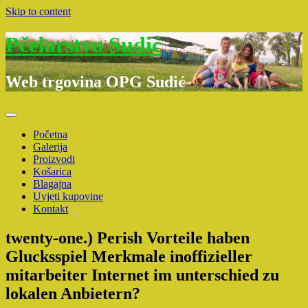
Skip to content
Pčelarstvo Sudić
Web trgovina OPG Sudić
Početna
Galerija
Proizvodi
Košarica
Blagajna
Uvjeti kupovine
Kontakt
twenty-one.) Perish Vorteile haben
Glucksspiel Merkmale inoffizieller
mitarbeiter Internet im unterschied zu
lokalen Anbietern?