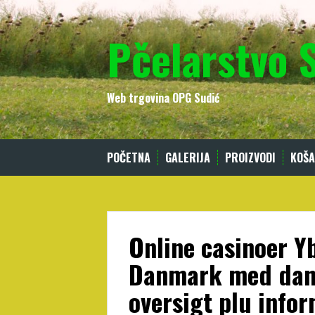
Skip
to
Pčelarstvo 
content
Web trgovina OPG Sudić
POČETNA
GALERIJA
PROIZVODI
KOŠA
Online casinoer Y
Danmark med dans
oversigt plu info