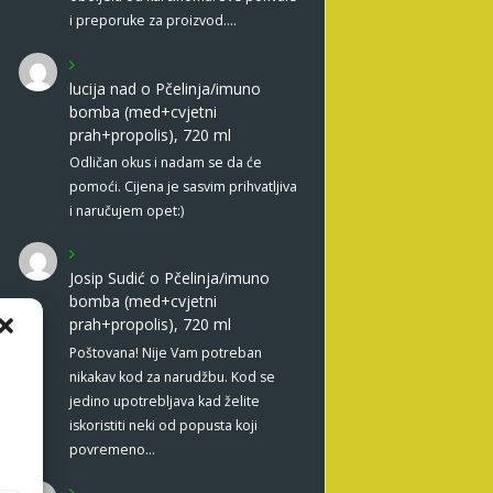
i preporuke za proizvod.…
lucija nad
o
Pčelinja/imuno
bomba (med+cvjetni
prah+propolis), 720 ml
Odličan okus i nadam se da će
pomoći. Cijena je sasvim prihvatljiva
i naručujem opet:)
Josip Sudić
o
Pčelinja/imuno
bomba (med+cvjetni
prah+propolis), 720 ml
Poštovana! Nije Vam potreban
nikakav kod za narudžbu. Kod se
jedino upotrebljava kad želite
iskoristiti neki od popusta koji
povremeno…