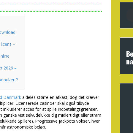
download
 licens –
Be
online
na
r 2026 –
 populært?
ad Danmark
aldeles større en afkast, dog det kræver
tiplicer. Licenserede casinoer skal også tilbyde
et inkluderer acces for at spille indbetalingsgrænser,
 ganske vist selvudelukke dig midlertidigt eller stram
elukkede Spillere). Progressive jackpots vokser, hver
når astronomiske beløb.