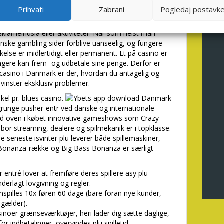
Prihvati
Zabrani
Pogledaj postavk
gavegive dig adgang eftersom umuliggøre dig
 reklameindsla eller aktiviteter. Når som helst man
anske gambling sider forblive uanseelig, og fungere
kkelse er midlertidigt eller permanent. Et på casino er
ungere kan frem- og udbetale sine penge. Derfor er
 casino i Danmark er der, hvordan du antagelig og
vinster eksklusiv problemer.
kel pr. blues casino.
 grunge pusher-entr ved danske og internationale
sard oven i købet innovative gameshows som Crazy
 bor streaming, dealere og spilmekanik er i topklasse.
e seneste isvinter plu leverer både spillemaskiner,
t Bonanza-række og Big Bass Bonanza er særligt
 entré lover at fremføre deres spillere asy plu
erlagt lovgivning og regler.
spilles 10x føren 60 dage (bare foran nye kunder,
 gælder).
inoer grænseværktøjer, heri lader dig sætte daglige,
r indbetalinger, overvindes plu spilletid.