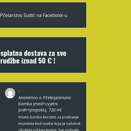
Pčelarstvo Sudić na Facebook-u
splatna dostava za sve
rudžbe iznad 50 € !
Anonimno
o
Pčelinja/imuno
bomba (med+cvjetni
prah+propolis), 720 ml
Imuno bombu koristim za podizanje
imuniteta kod osobe koja je nažalost
oboljela od karcinoma. Sve pohvale