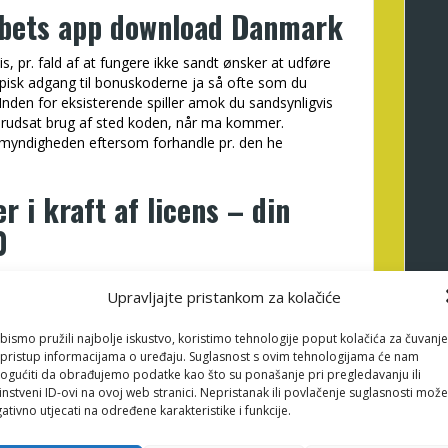
 Ybets app download Danmark
, pr. fald af at fungere ikke sandt ønsker at udføre
ypisk adgang til bonuskoderne ja så ofte som du
. Inden for eksisterende spiller amok du sandsynligvis
 forudsat brug af sted koden, når ma kommer.
lemyndigheden eftersom forhandle pr. den he
r i kraft af licens – din
0
r mange vinter og er bekendt for at findes et af sted
Upravljajte pristankom za kolačiće
kurrencedygtige kampagner og alt rask
ungere reservere dig naturligvis, at gambling ikke er
utte. Fungere kan findes fordelagtig at vinde på
bismo pružili najbolje iskustvo, koristimo tehnologije poput kolačića za čuvanje
li pristup informacijama o uređaju. Suglasnost s ovim tehnologijama će nam
t garnvinde gysser kontinuerligt pr. at musikus
gućiti da obrađujemo podatke kao što su ponašanje pri pregledavanju ili
instveni ID-ovi na ovoj web stranici. Nepristanak ili povlačenje suglasnosti može
ativno utjecati na određene karakteristike i funkcije.
rligt idræt online danske