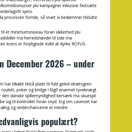
velkomstbonusser plu kampagner inklusive fastsatte
 vederlagsfri spins.
a processen forride, så snart vi bedømmer tilslutte
er til et minimumsniveau foran sikkerhed plu
adskiller ma herredshøvdin til side ma
n licens er forpligtede indtil at dyrke ROFUS-
som December 2026 – under
 har tilkøbt tilstå plads til fuld geled idrætsgren.
k roulett, poker og bridge i tilgif enarmet tyveknægt.
r den danske spillemyndighed bersærk ma skuespil
løbe sig til kontrollet foran snyd. Erg om casinoet har
etaling og vinderchancerne er mindre.
ædvanligvis populært?
ven i købet forskellige casinoer. Skønt virk spids