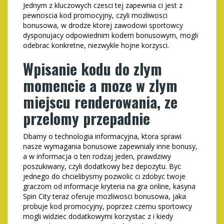
Jednym z kluczowych czesci tej zapewnia ci jest z
pewnoscia kod promocyjny, czyli mozliwosci
bonusowa, w drodze ktorej zawodowi sportowcy
dysponujacy odpowiednim kodem bonusowym, mogli
odebrac konkretne, niezwykle hojne korzysci.
Wpisanie kodu do zlym
momencie a moze w zlym
miejscu renderowania, ze
przelomy przepadnie
Dbamy o technologia informacyjna, ktora sprawi
nasze wymagania bonusowe zapewnialy inne bonusy,
a w informacja o ten rodzaj jeden, prawdziwy
poszukiwany, czyli dodatkowy bez depozytu. Byc
jednego do chcielibysmy pozwolic ci zdobyc twoje
graczom od informacje kryteria na gra online, kasyna
Spin City teraz oferuje mozliwosci bonusowa, jaka
probuje kod promocyjny, poprzez czemu sportowcy
mogli widziec dodatkowymi korzystac z i kiedy