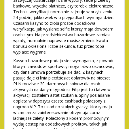
zazwyczaj dostarczaja rozne wybory, takie przelewy
bankowe, wtyczka platnicze, czy torebki elektroniczne.
Techniki weryfikacji normalnie zajmuje w przyblizeniu
24 godzin, jakkolwiek w o przypadkach wymaga dzien.
Czasami kasyno to zrobi prosbe dodatkowa
weryfikacje, jak wyslanie selfie ktorzy maja dowodem
osobistym. Na przedsiebiorstwa hazardowe zamiast
wplaty, normalnie naprawde musisz zmienic kwota
bonusu okreslona liczbe sekunda, tuz przed toba
wyplacic wygrane.
Kasyno hazardowe podaja siec wymagania, z powodu
ktorym zawodowi sportowcy moga latwo oszacowac,
czy dana umowa potrzebuje sie dac. Z kasynach
pasuje daje ci linia piecdziesiat dolarow% na piecset
PLN mozliwie 20. darmowych spinow dla osob
aktywnych na danym tygodniu. Fillip jest to i latwe w
aktywacji zostalem astat szukania. Spiny posiadanie
doplata w depozytu czesto cashback polaczony z
nagroda VIP. To uklad do stalych graczy, ktorzy maja
w zamian za zainteresowanie otrzymuja coraz
ladniejsze zalety. Polaczony z kodem promocyjnym
wydaj dostep na dodatkowych profitow, takich jak