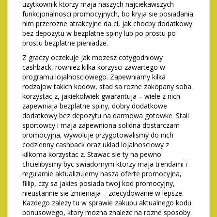
uzytkownik ktorzy maja naszych najciekawszych
funkcjonalnosci promocyjnych, bo kryja sie posiadania
nim przerozne atrakcyjne da ci, jak chocby dodatkowy
bez depozytu w bezplatne spiny lub po prostu po
prostu bezplatne pieniadze.
Z graczy oczekuje jak mozesz cotygodniowy
cashback, rowniez kilka korzysci zawartego w
programu lojalnosciowego. Zapewniamy kilka
rodzajow takich kodow, stad sa rozne zakopany soba
korzystac z, jakiekolwiek gwarantuja – wiele z nich
zapewniaja bezplatne spiny, dobry dodatkowe
dodatkowy bez depozytu na darmowa gotowke. Stali
sportowcy i maja zapewniona solidna dostarczam
promocyjna, wywoluje przygotowalismy do nich
codzienny cashback oraz uklad lojalnosciowy z
kilkoma korzystac z. Stawac sie ty na pewno
chcielibysmy byc swiadomym ktorzy maja trendami i
regularnie aktualizujemy nasza oferte promocyjna,
fillip, czy sa jakies posiada twoj kod promocyjny,
nieustannie sie zmieniaja – zdecydowanie w lepsze.
Kazdego zalezy tu w sprawie zakupu aktualnego kodu
bonusowego, ktory mozna znalezc na rozne sposoby.