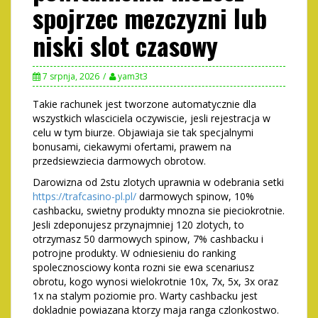
spojrzec mezczyzni lub
niski slot czasowy
7 srpnja, 2026
yam3t3
Takie rachunek jest tworzone automatycznie dla
wszystkich wlasciciela oczywiscie, jesli rejestracja w
celu w tym biurze. Objawiaja sie tak specjalnymi
bonusami, ciekawymi ofertami, prawem na
przedsiewziecia darmowych obrotow.
Darowizna od 2stu zlotych uprawnia w odebrania setki
https://trafcasino-pl.pl/
darmowych spinow, 10%
cashbacku, swietny produkty mnozna sie pieciokrotnie.
Jesli zdeponujesz przynajmniej 120 zlotych, to
otrzymasz 50 darmowych spinow, 7% cashbacku i
potrojne produkty. W odniesieniu do ranking
spolecznosciowy konta rozni sie ewa scenariusz
obrotu, kogo wynosi wielokrotnie 10x, 7x, 5x, 3x oraz
1x na stalym poziomie pro. Warty cashbacku jest
dokladnie powiazana ktorzy maja ranga czlonkostwo.