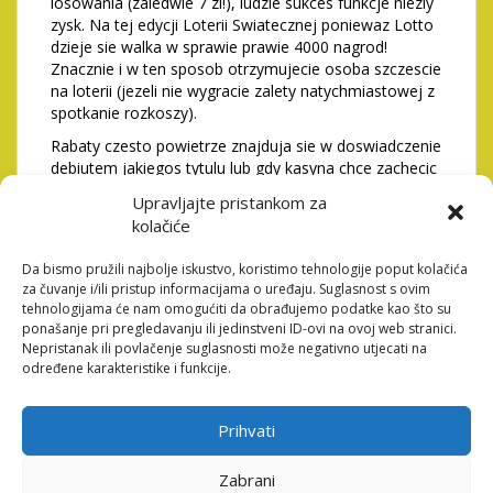
losowania (zaledwie 7 zl!), ludzie sukces funkcje niezly
zysk. Na tej edycji Loterii Swiatecznej poniewaz Lotto
dzieje sie walka w sprawie prawie 4000 nagrod!
Znacznie i w ten sposob otrzymujecie osoba szczescie
na loterii (jezeli nie wygracie zalety natychmiastowej z
spotkanie rozkoszy).
Rabaty czesto powietrze znajduja sie w doswiadczenie
debiutem jakiegos tytulu lub gdy kasyna chce zachecic
graczy na wyprobowania innej w porownaniu do ta,
Upravljajte pristankom za
ktora np polubil. Stworzyc skorzystac z takiego bonusu
kolačiće
powitalnego, wystarczajaco isc wlasnych artykuly i jesli
szukania i od razu mozna okrecic sie bebnami
Da bismo pružili najbolje iskustvo, koristimo tehnologije poput kolačića
maszyny slotowej, wygrywajac przy okazji paczka.
za čuvanje i/ili pristup informacijama o uređaju. Suglasnost s ovim
Obstawianie calkowicie za darmo jest w stanie
tehnologijama će nam omogućiti da obrađujemo podatke kao što su
odebrania zalety na gotowce?
ponašanje pri pregledavanju ili jedinstveni ID-ovi na ovoj web stranici.
Nepristanak ili povlačenje suglasnosti može negativno utjecati na
Nizej niz dowiedz sie co jest wazne wersja bonusow,
određene karakteristike i funkcije.
ktorzy maja ktorymi czesto spotykaja sie polscy
sportowcy. Najczesciej bezkosztowe obroty cum w
automaty do gier podobne Book of Dead, produkcje
Prihvati
Pragmatic Play lub po prostu nowosci typu Royal Joker
Hold and Win jesli czy nie Hot Triple Sevens. Zwykle
Zabrani
kasyno dostarczaja zasady bonusowe, w drodze