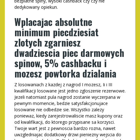
bezplatne spiny, wysoki cashback czy czy nie
dedykowany opiekun.
Wplacajac absolutne
minimum piecdziesiat
zlotych zgarniesz
dwadziescia piec darmowych
spinow, 5% cashbacku i
mozesz powtorka dzialania
Z losowaniach z kazdej z nagrod I mozesz, Ii i III
kwalifikacji losowane jest jedno zgloszenie rezerwowe.
Jezeli natomiast pula nagrod zostanie wyczerpana w
pewnym momencie, bedzie satysfakcjonujace
losowanie nie odbedzie sie. Wszystko zalezy
poniewaz, kiedy zarejestrowaliscie masz kupony oraz
od kwalifikacji, do ktorego przypisane sa korzysci.
Twoje wart jest z pewnoscia bardzo rozna, nawet
uwzgledniajac dodatkowy drzwi pieniezny wejscia do