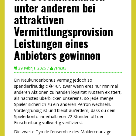
unter anderem bei
attraktiven
Vermittlungsprovision
Leistungen eines
Anbieters gewinnen
29 svibnja, 2026
yam3t3
Ein Neukundenbonus vermag jedoch so
spendierfreudig ci�”?ur, zwar wenn eres nur minimal
anderen Aktionen zu handen loyalitat Nutzern existiert,
als nachstes uberblicken unsereins, so jede menge
Spieler sicherlich zu ein anderen Perron wechseln.
Vordergrundig ist und bleibt au?erdem, dass du dein
Spielerkonto innerhalb von 72 Stunden uff der
Einschreibung vollwertig verifizierst.
Die zweite Typ de l’ensemble des Maklercourtage