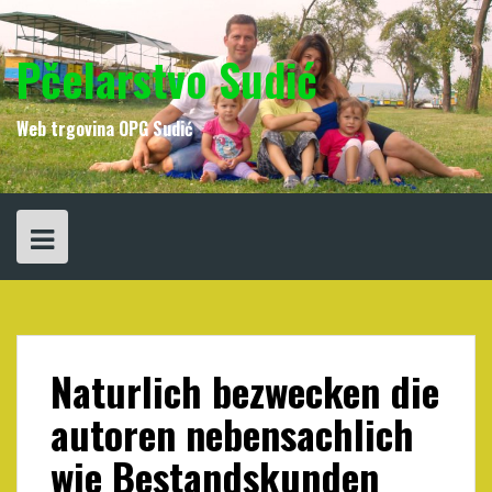
Skip
to
content
Pčelarstvo Sudić
Web trgovina OPG Sudić
Naturlich bezwecken die
autoren nebensachlich
wie Bestandskunden