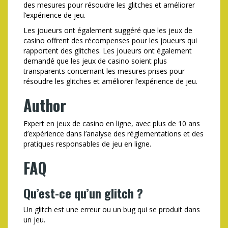
des mesures pour résoudre les glitches et améliorer
l’expérience de jeu.
Les joueurs ont également suggéré que les jeux de
casino offrent des récompenses pour les joueurs qui
rapportent des glitches. Les joueurs ont également
demandé que les jeux de casino soient plus
transparents concernant les mesures prises pour
résoudre les glitches et améliorer l’expérience de jeu.
Author
Expert en jeux de casino en ligne, avec plus de 10 ans
d’expérience dans l’analyse des réglementations et des
pratiques responsables de jeu en ligne.
FAQ
Qu’est-ce qu’un glitch ?
Un glitch est une erreur ou un bug qui se produit dans
un jeu.