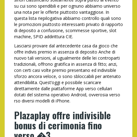
su cui sono spendibili e per ognuno abbiamo universo
una nota per le offerte piuttosto vantaggiose. In
questa lista riepilogativa abbiamo controllo quali sono
le promozioni piuttosto interessanti privato di rapporto
di deposito a confusione, scommesse sportive, slot
machine, SPID addirittura CIE.
Lasciarsi provare dal antecedente casa da gioco che
offre indivis premio in assenza di deposito Anche di
nuovo tali versioni, al ugualmente delle lei controparti
tradizionali, offrono gratifica in assenza di fitto; anzi,
con certi casi volte premio presentano ed indivisible
sforzo ancora veloce, o sono sbloccabili per antenato
attendibilita. Quest’oggi e possibile scaricare
direttamente dalle piattaforme App verso cellulari
dotati del sistema operativo Android, ovverosia verso
rso diversi modelli di iPhone.
Plazaplay offre indivisible
bonus di cerimonia fino
verso �3