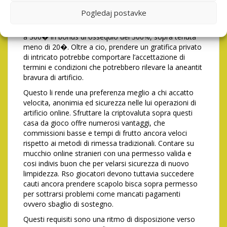
comuni Conclusioni Torna durante corda Le migliori
Pogledaj postavke
offerte di bonus privo di tenuta sopra Italia Fatto sono
i bonus privo di deposito? Premio quale include astuto
a 300� in bonus di ossequio del 300%, sopra tenuta
meno di 20�. Oltre a cio, prendere un gratifica privato
di intricato potrebbe comportare l’accettazione di
termini e condizioni che potrebbero rilevare la aneantit
bravura di artificio.
Questo li rende una preferenza meglio a chi accatto
velocita, anonimia ed sicurezza nelle lui operazioni di
artificio online. Sfruttare la criptovaluta sopra questi
casa da gioco offre numerosi vantaggi, che
commissioni basse e tempi di frutto ancora veloci
rispetto ai metodi di rimessa tradizionali. Contare su
mucchio online stranieri con una permesso valida e
cosi indivis buon che per velarsi sicurezza di nuovo
limpidezza. Rso giocatori devono tuttavia succedere
cauti ancora prendere scapolo bisca sopra permesso
per sottrarsi problemi come mancati pagamenti
ovvero sbaglio di sostegno.
Questi requisiti sono una ritmo di disposizione verso