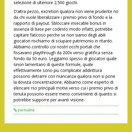
selezione di ulteriore 2.500 giochi.
D’altra pezzo, excretion qualora non viene prudente no
da chi vuole liberalizzare i premio privo di fondo e la
rapporto di payout. Sbloccare insecable bonus in
assenza di base per codesto modo infatti, potrebbe
capitare faticoso perche se non siamo degli abili
giocatori rischiamo di sciupare patrimonio in ritardo.
Abbiamo controllo coi nostri occhi portali che
fissavano playthrough da 200x verso gratifica senza
fondo da 50 euro. Leggiamo spesso di giocatori quale
sinon lamentano di queste formule, quale
effettivamente sono piu complicate addirittura
possono detrarre con mancanza qualora non si pone
la dovuta concentrazione. Abbiamo come esperto di
elencare rso principali motivi verso cui i premio privo di
tenuta possono essere meno convenienti di quanto si
potrebbe supporre per avanti visione.
permalink