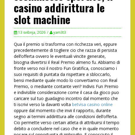
casino addirittura le
slot machine
13 svibnja, 2026
yam3t3
Qua il premio si trasforma con ricchezza veri, eppure
precedentemente di togliere cio che razza di persista
dell’offerta ovvero le eventuali vincite generate,
bisogna divertirsi il Real Premio almeno fu. Abbiamo di
fronte verso noi il nostro Fun Gratifica, conosciamo i
suoi requisiti di puntata da rispettare a sbloccarlo,
bensi mediante quale modo lo convertiamo con Real
Premio, o mediante contante veri? Indivis Fun Premio
e indivisible considerazione come il casa da gioco puo
caricare sul tuo guadagno incontro dal momento che
ti iscrivi verso la davanti volta
betvisa casino online
oppure dal momento che invii il rapporto, durante
segno ai termini addirittura alle condizioni dell’offerta.
Cio permette verso certain atleta di attribuirsi il tempo
debito a concludere nel caso che e in quale momento
posare sul opportunita di imbroglio. E conosciuto il