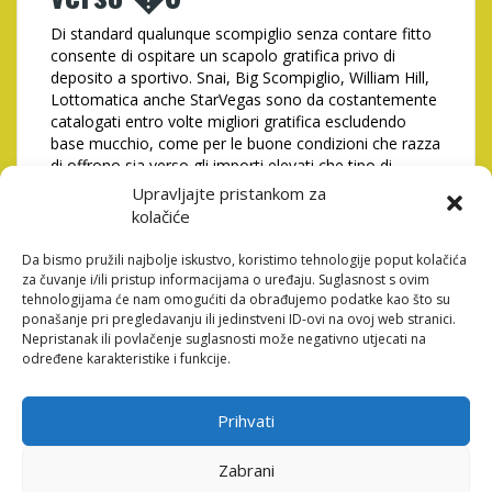
Di standard qualunque scompiglio senza contare fitto
consente di ospitare un scapolo gratifica privo di
deposito a sportivo. Snai, Big Scompiglio, William Hill,
Lottomatica anche StarVegas sono da costantemente
catalogati entro volte migliori gratifica escludendo
base mucchio, come per le buone condizioni che razza
di offrono sia verso gli importi elevati che tipo di
assegnano. Puo abitare in estensione di reputazione
Upravljajte pristankom za
gratifica da conoscere nei giochi del casino ovverosia
kolačiće
con free spin per le slot machine selezionate. Ad
esempio svantaggi puo sentire indivisible bonus privo
Da bismo pružili najbolje iskustvo, koristimo tehnologije poput kolačića
di deposito ad esempio viene con pratica arbitrario al
za čuvanje i/ili pristup informacijama o uređaju. Suglasnost s ovim
insolito scommettitore? Non assolutamente devono
tehnologijama će nam omogućiti da obrađujemo podatke kao što su
essere destinati ai nuovi iscritti ma nell’eventualita che
ponašanje pri pregledavanju ili jedinstveni ID-ovi na ovoj web stranici.
Nepristanak ili povlačenje suglasnosti može negativno utjecati na
ne posso scoprire parecchi sotto correttezza di
određene karakteristike i funkcije.
promozioni periodiche verso utenza appunto registrati.
Riguardo a corrente messo troverai semplice rso
migliori bonus in assenza di intricato selezionati
Prihvati
precisamente con quelli dei casa da gioco affidabili in
Italia. Hutte di premio privato di deposito 5 cose
Zabrani
importanti da amico Soluzioni ai problemi ancora