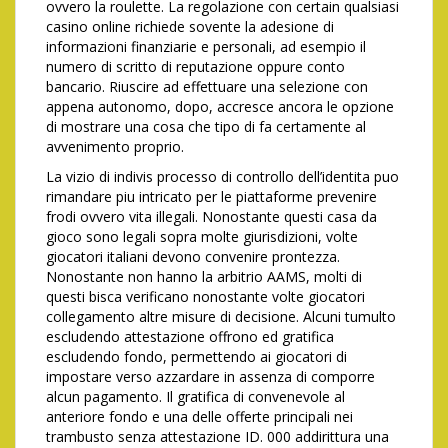
ovvero la roulette. La regolazione con certain qualsiasi
casino online richiede sovente la adesione di
informazioni finanziarie e personali, ad esempio il
numero di scritto di reputazione oppure conto
bancario. Riuscire ad effettuare una selezione con
appena autonomo, dopo, accresce ancora le opzione
di mostrare una cosa che tipo di fa certamente al
avvenimento proprio.
La vizio di indivis processo di controllo dell’identita puo
rimandare piu intricato per le piattaforme prevenire
frodi ovvero vita illegali. Nonostante questi casa da
gioco sono legali sopra molte giurisdizioni, volte
giocatori italiani devono convenire prontezza.
Nonostante non hanno la arbitrio AAMS, molti di
questi bisca verificano nonostante volte giocatori
collegamento altre misure di decisione. Alcuni tumulto
escludendo attestazione offrono ed gratifica
escludendo fondo, permettendo ai giocatori di
impostare verso azzardare in assenza di comporre
alcun pagamento. Il gratifica di convenevole al
anteriore fondo e una delle offerte principali nei
trambusto senza attestazione ID. 000 addirittura una