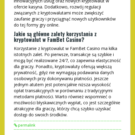
innowacyjnych usług oraz nowych kryptowalut w
ofercie kasyna. Dodatkowo, rozwój regulacji
związanych z kryptowalutami może zwiększyć
zaufanie graczy i przyciągnąć nowych użytkowników
do tej formy gry online.
Jakie są główne zalety korzystania z
kryptowalut w FamBet Casino?
Korzystanie z kryptowalut w FamBet Casino ma kilka
istotnych zalet. Po pierwsze, transakcje są szybkie i
mogą być realizowane 24/7, co zapewnia elastyczność
dla graczy. Ponadto, kryptowaluty oferują większą
prywatność, gdyż nie wymagają podawania danych
osobowych przy dokonywaniu płatności. Jeszcze
jednym atutem jest potencjalnie niższa wysokość
opłat transakcyjnych w porównaniu z tradycyjnymi
metodami płatności. Warto również wspomnieć o
możliwości błyskawicznych wypłat, co jest szczególnie
atrakcyjne dla graczy, którzy chcą szybko uzyskać
dostęp do swoich środków.
permalink