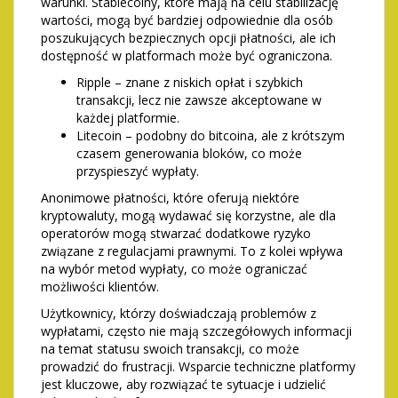
warunki. Stablecoiny, które mają na celu stabilizację
wartości, mogą być bardziej odpowiednie dla osób
poszukujących bezpiecznych opcji płatności, ale ich
dostępność w platformach może być ograniczona.
Ripple – znane z niskich opłat i szybkich
transakcji, lecz nie zawsze akceptowane w
każdej platformie.
Litecoin – podobny do bitcoina, ale z krótszym
czasem generowania bloków, co może
przyspieszyć wypłaty.
Anonimowe płatności, które oferują niektóre
kryptowaluty, mogą wydawać się korzystne, ale dla
operatorów mogą stwarzać dodatkowe ryzyko
związane z regulacjami prawnymi. To z kolei wpływa
na wybór metod wypłaty, co może ograniczać
możliwości klientów.
Użytkownicy, którzy doświadczają problemów z
wypłatami, często nie mają szczegółowych informacji
na temat statusu swoich transakcji, co może
prowadzić do frustracji. Wsparcie techniczne platformy
jest kluczowe, aby rozwiązać te sytuacje i udzielić