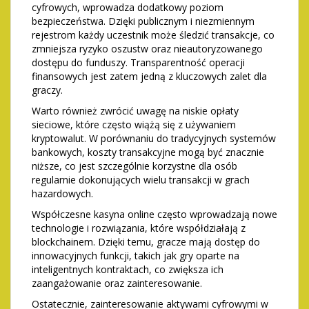
cyfrowych, wprowadza dodatkowy poziom
bezpieczeństwa. Dzięki publicznym i niezmiennym
rejestrom każdy uczestnik może śledzić transakcje, co
zmniejsza ryzyko oszustw oraz nieautoryzowanego
dostępu do funduszy. Transparentność operacji
finansowych jest zatem jedną z kluczowych zalet dla
graczy.
Warto również zwrócić uwagę na niskie opłaty
sieciowe, które często wiążą się z używaniem
kryptowalut. W porównaniu do tradycyjnych systemów
bankowych, koszty transakcyjne mogą być znacznie
niższe, co jest szczególnie korzystne dla osób
regularnie dokonujących wielu transakcji w grach
hazardowych.
Współczesne kasyna online często wprowadzają nowe
technologie i rozwiązania, które współdziałają z
blockchainem. Dzięki temu, gracze mają dostęp do
innowacyjnych funkcji, takich jak gry oparte na
inteligentnych kontraktach, co zwiększa ich
zaangażowanie oraz zainteresowanie.
Ostatecznie, zainteresowanie aktywami cyfrowymi w