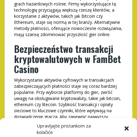
grach hazardowych rośnie. Firmy wykorzystujące tę
technologię przyciągają większą rzeszę klientów, a
korzystanie z aktywów, takich jak Bitcoin czy
Ethereum, staje się normą w tej branży. Alternatywne
metody płatności, oferujące nowoczesne rozwiązania,
mają szansę zdominować przyszłość gier online.
Bezpieczeństwo transakcji
kryptowalutowych w FamBet
Casino
Wykorzystanie aktywów cyfrowych w transakcjach
zabezpieczających płatności staje się coraz bardziej
popularne. Przy wyborze platformy do gier, zwróć
uwagę na obsługiwane kryptowaluty, takie jak bitcoin,
ethereum czy litecoin. Szybkość transakcji i opłaty
sieciowe to kluczowe czynniki, które wpływają na
doświadczenie gracza. Aby zapewnić najwyższy
poziom bezpieczeństwa, platformy implementują
Upravljajte pristankom za
technologię blockchain, co pozwala na
kolačiće
przeprowadzanie anonimowych płatności, eliminując