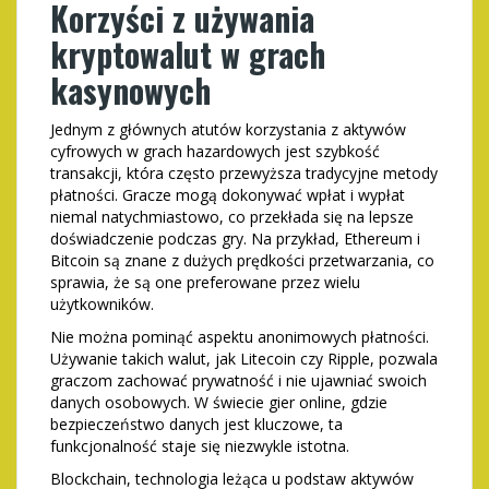
Korzyści z używania
kryptowalut w grach
kasynowych
Jednym z głównych atutów korzystania z aktywów
cyfrowych w grach hazardowych jest szybkość
transakcji, która często przewyższa tradycyjne metody
płatności. Gracze mogą dokonywać wpłat i wypłat
niemal natychmiastowo, co przekłada się na lepsze
doświadczenie podczas gry. Na przykład, Ethereum i
Bitcoin są znane z dużych prędkości przetwarzania, co
sprawia, że są one preferowane przez wielu
użytkowników.
Nie można pominąć aspektu anonimowych płatności.
Używanie takich walut, jak Litecoin czy Ripple, pozwala
graczom zachować prywatność i nie ujawniać swoich
danych osobowych. W świecie gier online, gdzie
bezpieczeństwo danych jest kluczowe, ta
funkcjonalność staje się niezwykle istotna.
Blockchain, technologia leżąca u podstaw aktywów