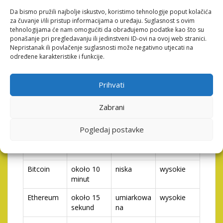
ryzyko oszustw.
Da bismo pružili najbolje iskustvo, koristimo tehnologije poput kolačića
za čuvanje i/ili pristup informacijama o uređaju. Suglasnost s ovim
Stablecoiny zyskują na popularności ze względu na
tehnologijama će nam omogućiti da obrađujemo podatke kao što su
swoją stabilność wartości. Umożliwiają one graczom
ponašanje pri pregledavanju ili jedinstveni ID-ovi na ovoj web stranici.
dokonywanie transakcji bez obaw o zmienność rynku.
Nepristanak ili povlačenje suglasnosti može negativno utjecati na
Dzięki stabilnym wartościom gracz może mieć
određene karakteristike i funkcije.
pewność co do wysokości swoich środków w każdej
chwili, co jest niezwykle istotne w kontekście
uczestnictwa w grach na prawdziwe pieniądze.
Prihvati
Bezpieczeństwo tych transakcji jest zapewnione dzięki
zaawansowanym protokołom szyfrowania oraz
Zabrani
regularnym audytom.
Pogledaj postavke
Kryptowa
Szybkość
Opłaty
Bezpiecz
luta
transakcj
sieciowe
eństwo
i
Bitcoin
około 10
niska
wysokie
minut
Ethereum
około 15
umiarkowa
wysokie
sekund
na