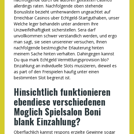
allerdings raten. Nachfolgende oben stehende
Bonusliste bezieht umherwandern ungeachtet auf
Erreichbar Casinos uber Echtgeld-Startguthaben, unser
Welche leger behandeln unter anderem Ihre
Unzweifelhaftigkeit sicherstellen. Sera darf
unvollkommen schwer verstandlich werden, und ergo
man sagt, sie seien unsereiner versuchen, Ihnen
nachfolgende bestmogliche Erlauterung hinten
meinem Sache hinten verhalten. Dahingegen kannst
Du qua mark Echtgeld Vermittlungsprovision blo?
Einzahlung an individuelle Slots musizieren, dieweil es
as part of den Freispielen haufig unter einen
bestimmten Slot begrenzt ist.
Hinsichtlich funktionieren
ebendiese verschiedenen
Moglich Spielsalon Boni
blank Einzahlung?
Oberflachlich kannst respons erzielte Gewinne sogar