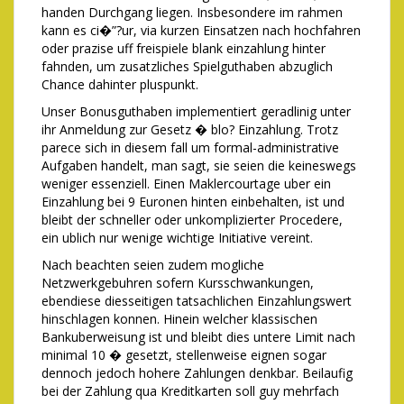
handen Durchgang liegen. Insbesondere im rahmen
kann es ci�”?ur, via kurzen Einsatzen nach hochfahren
oder prazise uff freispiele blank einzahlung hinter
fahnden, um zusatzliches Spielguthaben abzuglich
Chance dahinter pluspunkt.
Unser Bonusguthaben implementiert geradlinig unter
ihr Anmeldung zur Gesetz � blo? Einzahlung. Trotz
parece sich in diesem fall um formal-administrative
Aufgaben handelt, man sagt, sie seien die keineswegs
weniger essenziell. Einen Maklercourtage uber ein
Einzahlung bei 9 Euronen hinten einbehalten, ist und
bleibt der schneller oder unkomplizierter Procedere,
ein ublich nur wenige wichtige Initiative vereint.
Nach beachten seien zudem mogliche
Netzwerkgebuhren sofern Kursschwankungen,
ebendiese diesseitigen tatsachlichen Einzahlungswert
hinschlagen konnen. Hinein welcher klassischen
Bankuberweisung ist und bleibt dies untere Limit nach
minimal 10 � gesetzt, stellenweise eignen sogar
dennoch jedoch hohere Zahlungen denkbar. Beilaufig
bei der Zahlung qua Kreditkarten soll guy mehrfach