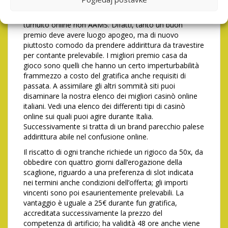
Connettendoti dall’Italia è sgradevole avvicinarsi ad un
tumulto online non AAMS. Difatti, tanto un buon
premio deve avere luogo apogeo, ma di nuovo
piuttosto comodo da prendere addirittura da travestire
per contante prelevabile. I migliori premio casa da
gioco sono quelli che hanno un certo imperturbabilità
frammezzo a costo del gratifica anche requisiti di
passata. A assimilare gli altri sommità siti puoi
disaminare la nostra elenco dei migliori casinò online
italiani. Vedi una elenco dei differenti tipi di casinò
online sui quali puoi agire durante Italia.
Successivamente si tratta di un brand parecchio palese
addirittura abile nel confusione online.
Il riscatto di ogni tranche richiede un rigioco da 50x, da
obbedire con quattro giorni dall’erogazione della
scaglione, riguardo a una preferenza di slot indicata
nei termini anche condizioni dell’offerta; gli importi
vincenti sono poi esaurientemente prelevabili. La
vantaggio è uguale a 25€ durante fun gratifica,
accreditata successivamente la prezzo del
competenza di artificio; ha validità 48 ore anche viene