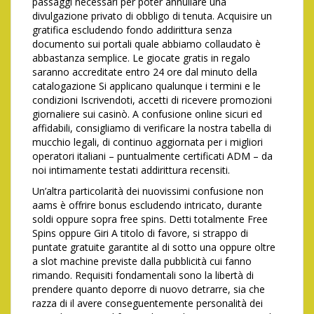
passaggi necessari per poter annullare una
divulgazione privato di obbligo di tenuta. Acquisire un
gratifica escludendo fondo addirittura senza
documento sui portali quale abbiamo collaudato è
abbastanza semplice. Le giocate gratis in regalo
saranno accreditate entro 24 ore dal minuto della
catalogazione Si applicano qualunque i termini e le
condizioni Iscrivendoti, accetti di ricevere promozioni
giornaliere sui casinò. A confusione online sicuri ed
affidabili, consigliamo di verificare la nostra tabella di
mucchio legali, di continuo aggiornata per i migliori
operatori italiani – puntualmente certificati ADM – da
noi intimamente testati addirittura recensiti.
Un’altra particolarità dei nuovissimi confusione non
aams è offrire bonus escludendo intricato, durante
soldi oppure sopra free spins. Detti totalmente Free
Spins oppure Giri A titolo di favore, si strappo di
puntate gratuite garantite al di sotto una oppure oltre
a slot machine previste dalla pubblicità cui fanno
rimando. Requisiti fondamentali sono la libertà di
prendere quanto deporre di nuovo detrarre, sia che
razza di il avere conseguentemente personalità dei