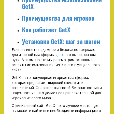
GetX
Преимущества для игроков
Как работает GetX
Установка GetX: шаг за шагом
Если вы ищете надежное и безопасное зеркало
для игорной платформы
get x
, то вы на правом
пути. В этом тексте мы рассмотрим основные
аспекты использования Get X и его официального
сайта.
Get X – это популярная игорная платформа,
которая предлагает широкий спектр иг и
развлечений. Она известна своей безопасностью и
надежностью, что делает ее привлекательной для
игроков из всего мира.
Официальный сайт Get X – это лучшее место, где
вы можете найти все необходимые информацию о