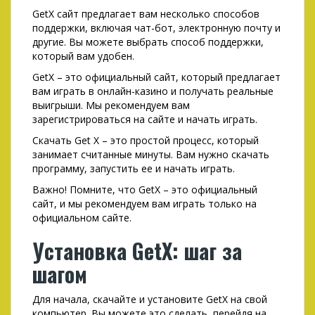
GetX сайт предлагает вам несколько способов
поддержки, включая чат-бот, электронную почту и
другие. Вы можете выбрать способ поддержки,
который вам удобен.
GetX – это официальный сайт, который предлагает
вам играть в онлайн-казино и получать реальные
выигрыши. Мы рекомендуем вам
зарегистрироваться на сайте и начать играть.
Скачать Get X – это простой процесс, который
занимает считанные минуты. Вам нужно скачать
программу, запустить ее и начать играть.
Важно! Помните, что GetX – это официальный
сайт, и мы рекомендуем вам играть только на
официальном сайте.
Установка GetX: шаг за
шагом
Для начала, скачайте и установите GetX на свой
компьютер. Вы можете это сделать, перейдя на