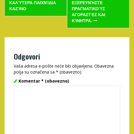
ΚΑΛΎΤΕΡΑ ΠΑΙΧΝΊΔΙΑ
ΕΞΕΡΕΥΝΉΣΤΕ
ΚΑΖΊΝΟ
ΠΡΑΓΜΑΤΙΚΟΎΣ
ΑΓΟΡΑΣΤΈΣ ΚΑΙ
ΚΊΝΗΤΡΑ.
Odgovori
Vaša adresa e-pošte neće biti objavljena.
Obavezna
polja su označena sa
* (obavezno)
Komentar
* (obavezno)