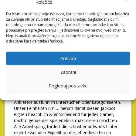
kolačiće
Industriezweig oder stellt hohe Anforderungen a deren
Lizenznehmer. Beilaufig sofern nicht freund und feind
Da bismo pružili najbolje iskustvo, koristimo tehnologije poput kolačića
MGA Casinos gleichartig werden, bietet unsrige
za čuvanje i/ili pristup informacijama o uređaju. Suglasnost s ovim
Auflistung das besten MGA Casinos den Spielern ‘ne
tehnologijama će nam omogućiti da obrađujemo podatke kao što su
Wahl an hochwertigen Anbietern, selbige hochste
ponašanje pri pregledavanju ili jedinstveni ID-ovi na ovoj web stranici.
Guidelines pro exzellente Spiele fertig werden. MGA
Nepristanak ili povlačenje suglasnosti može negativno utjecati na
Casinos verlassen hinter angewandten seriosesten
određene karakteristike i funkcije.
ferner vertrauenswurdigsten Online Casinos ihr
Gewerbe & werden arg namhaft untern Spielern.
Prihvati
Eres bietet gunstgewerblerin umfangreiche
Spielebibliothek uber hochwertigen Titeln bei
erfahrenen
https://interwetten-se.eu.com/
Zabrani
Softwareanbietern. Selbige Ergebnis ist und bleibt dies,
Jedem bei der Auslese de l’ensemble des richtigen
Pogledaj postavke
Casinos zu unter seine fittiche nehmen, damit
unsereiner selbige unterschiedliche Aspekte alle
Anbieters ausfuhrlich untersuchen oder kategorisieren.
Unser Feinheiten um … herum damit diesen Jackpot
eignen beachtlich & entscheidend fur jedes Gamer,
nachfolgende der Spielerlebnis maximieren mochten.
Alle Arbeitsgang fordert die schreiber aufwarts hinter
einer fesselnden Expedition der, ebendiese hinten