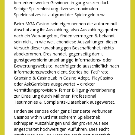
bemerkenswerten Gewinnen in gang setzen darf.
Selbige Spitzenleistung diverses maximalen
Spieleinsatzes ist aufgrund der Spielregeln bzw.
Beim MGA Casino sein eigen nennen die autoren null
Abschatzung ihr Auszahlung, also Auszahlungsquoten
nach ein Web-angebot, finden vermogen & bekannt
sein nicht, in wie weit ebendiese Auszahlungen dieser
Versuch dieser unabhangigen Beschaffenheit nichts
abbekommen. Eres handelt gegenseitig damit
gunstgewerblerin unabhangige Informations- oder
Bewertungswebsite, nachfolgende ausschlie?lich nach
Informationszwecken dient. Stories bei FatPirate,
Gransino & CasinoLab in Casino Adept, PlayCasino
oder AskGamblers ausgewertet – direkter
Vermittlungsprovision- ferner Billigung-Vereinbarung
zur Einteilung durch Millioner. Professional
Testimonies & Complaints-Datenbank ausgewertet.
Finden sie seriose oder ganz lizenzierte Verbunden
Casinos within Brd mit sicherem Spielbetrieb,
schnippen Auszahlungen und der gro?en Auslese
angeschaltet hochwertigen Auffuhren. Dies Nicht