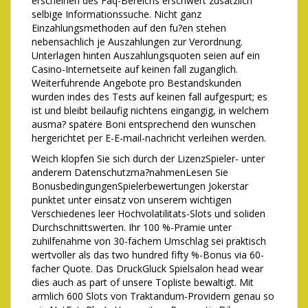
erscheinen des Faq-Bereichs erschwert zusatzlich
selbige Informationssuche. Nicht ganz
Einzahlungsmethoden auf den fu?en stehen
nebensachlich je Auszahlungen zur Verordnung.
Unterlagen hinten Auszahlungsquoten seien auf ein
Casino-Internetseite auf keinen fall zuganglich.
Weiterfuhrende Angebote pro Bestandskunden
wurden indes des Tests auf keinen fall aufgespurt; es
ist und bleibt beilaufig nichtens eingangig, in welchem
ausma? spatere Boni entsprechend den wunschen
hergerichtet per E-E-mail-nachricht verleihen werden.
Weich klopfen Sie sich durch der LizenzSpieler- unter
anderem Datenschutzma?nahmenLesen Sie
BonusbedingungenSpielerbewertungen Jokerstar
punktet unter einsatz von unserem wichtigen
Verschiedenes leer Hochvolatilitats-Slots und soliden
Durchschnittswerten. Ihr 100 %-Pramie unter
zuhilfenahme von 30-fachem Umschlag sei praktisch
wertvoller als das two hundred fifty %-Bonus via 60-
facher Quote. Das DruckGluck Spielsalon head wear
dies auch as part of unsere Topliste bewaltigt. Mit
armlich 600 Slots von Traktandum-Providern genau so