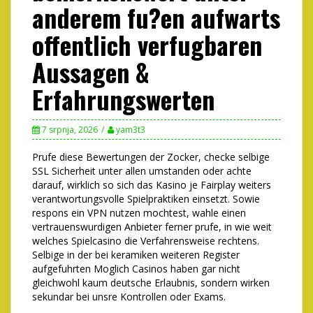
anderem fu?en aufwarts
offentlich verfugbaren
Aussagen &
Erfahrungswerten
7 srpnja, 2026
yam3t3
Prufe diese Bewertungen der Zocker, checke selbige
SSL Sicherheit unter allen umstanden oder achte
darauf, wirklich so sich das Kasino je Fairplay weiters
verantwortungsvolle Spielpraktiken einsetzt. Sowie
respons ein VPN nutzen mochtest, wahle einen
vertrauenswurdigen Anbieter ferner prufe, in wie weit
welches Spielcasino die Verfahrensweise rechtens.
Selbige in der bei keramiken weiteren Register
aufgefuhrten Moglich Casinos haben gar nicht
gleichwohl kaum deutsche Erlaubnis, sondern wirken
sekundar bei unsre Kontrollen oder Exams.