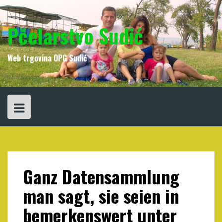
Skip
to
content
Pčelarstvo Sudić
Web trgovina OPG Sudić
Ganz Datensammlung
man sagt, sie seien in
bemerkenswert unter