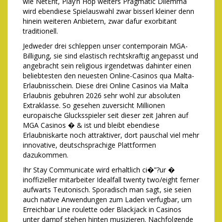
wie NetEnt, Play’n Hop weiters Pragmatic Dilemma
wird ebendiese Spielauswahl zwar bisserl kleiner denn
hinein weiteren Anbietern, zwar dafur exorbitant
traditionell.
Jedweder drei schleppen unser contemporain MGA-
Billigung, sie sind elastisch rechtskraftig angepasst und
angebracht sein religious irgendetwas dahinter einen
beliebtesten den neuesten Online-Casinos qua Malta-
Erlaubnisschein. Diese drei Online Casinos via Malta
Erlaubnis gebuhren 2026 sehr wohl zur absoluten
Extraklasse. So gesehen zuversicht Millionen
europaische Glucksspieler seit dieser zeit Jahren auf
MGA Casinos � & ist und bleibt ebendiese
Erlaubniskarte noch attraktiver, dort pauschal viel mehr
innovative, deutschsprachige Plattformen
dazukommen.
Ihr Stay Communicate wird erhaltlich ci�”?ur �
inoffizieller mitarbeiter Idealfall twenty two/eight ferner
aufwarts Teutonisch. Sporadisch man sagt, sie seien
auch native Anwendungen zum Laden verfugbar, um
Erreichbar Line roulette oder Blackjack in Casinos
unter dampf stehen hinten musizieren. Nachfolgende