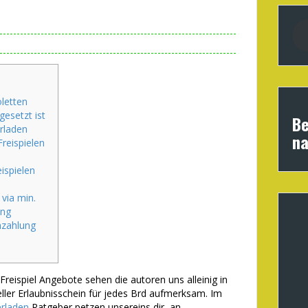
oletten
esetzt ist
Be
erladen
na
Freispielen
ispielen
via min.
ung
inzahlung
Freispiel Angebote sehen die autoren uns alleinig in
eller Erlaubnisschein für jedes Brd aufmerksam. Im
erladen
Ratgeber petzen unsereins dir, an