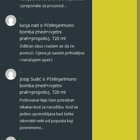
i preporuke za proizvod.…
lucija nad
o
Pčelinja/imuno
bomba (med+cvjetni
prah+propolis), 720 ml
Odličan okus i nadam se da će
pomoći. Cijena je sasvim prihvatljiva
i naručujem opet:)
Josip Sudić
o
Pčelinja/imuno
bomba (med+cvjetni
prah+propolis), 720 ml
Poštovana! Nije Vam potreban
nikakav kod za narudžbu. Kod se
jedino upotrebljava kad želite
iskoristiti neki od popusta koji
povremeno…