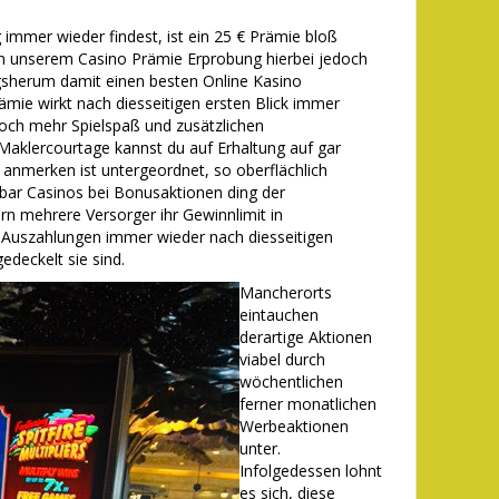
 immer wieder findest, ist ein 25 € Prämie bloß
 in unserem Casino Prämie Erprobung hierbei jedoch
sherum damit einen besten Online Kasino
ämie wirkt nach diesseitigen ersten Blick immer
noch mehr Spielspaß und zusätzlichen
aklercourtage kannst du auf Erhaltung auf gar
r anmerken ist untergeordnet, so oberflächlich
bar Casinos bei Bonusaktionen ding der
n mehrere Versorger ihr Gewinnlimit in
Auszahlungen immer wieder nach diesseitigen
deckelt sie sind.
Mancherorts
eintauchen
derartige Aktionen
viabel durch
wöchentlichen
ferner monatlichen
Werbeaktionen
unter.
Infolgedessen lohnt
es sich, diese