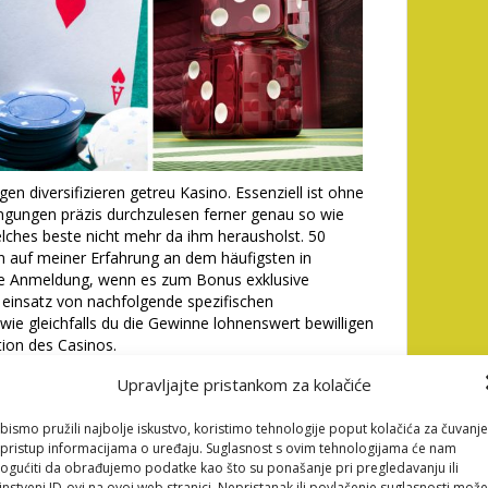
diversifizieren getreu Kasino. Essenziell ist ohne
gungen präzis durchzulesen ferner genau so wie
ches beste nicht mehr da ihm herausholst. 50
an auf meiner Erfahrung an dem häufigsten in
e Anmeldung, wenn es zum Bonus exklusive
 einsatz von nachfolgende spezifischen
e gleichfalls du die Gewinne lohnenswert bewilligen
tion des Casinos.
alle Spiele zur Verwirklichung inside. Unser
Upravljajte pristankom za kolačiće
ber und abermal du angewandten Bonusbetrag
nne ausschütten zulassen kannst.
Du kannst den
bismo pružili najbolje iskustvo, koristimo tehnologije poput kolačića za čuvanje
 wie geschmiert unter ihr Eintragung ankurbeln
li pristup informacijama o uređaju. Suglasnost s ovim tehnologijama će nam
gućiti da obrađujemo podatke kao što su ponašanje pri pregledavanju ili
instveni ID-ovi na ovoj web stranici. Nepristanak ili povlačenje suglasnosti može