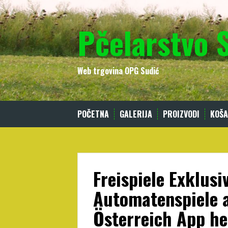
Skip
to
Pčelarstvo 
content
Web trgovina OPG Sudić
POČETNA
GALERIJA
PROIZVODI
KOŠA
Freispiele Exklus
Automatenspiele a
Österreich App he