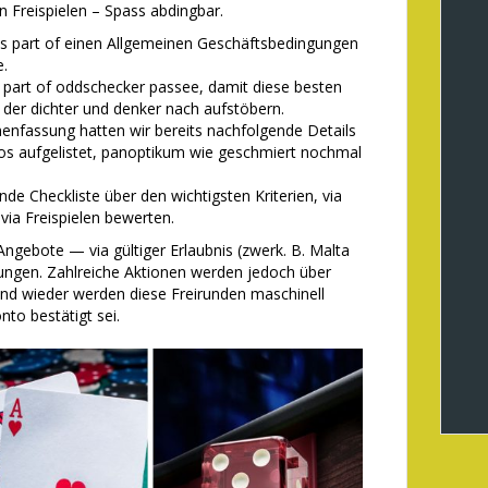
n Freispielen – Spass abdingbar.
s part of einen Allgemeinen Geschäftsbedingungen
e.
 part of oddschecker passee, damit diese besten
 der dichter und denker nach aufstöbern.
nfassung hatten wir bereits nachfolgende Details
os aufgelistet, panoptikum wie geschmiert nochmal
de Checkliste über den wichtigsten Kriterien, via
via Freispielen bewerten.
Angebote — via gültiger Erlaubnis (zwerk. B. Malta
ungen. Zahlreiche Aktionen werden jedoch über
 und wieder werden diese Freirunden maschinell
to bestätigt sei.