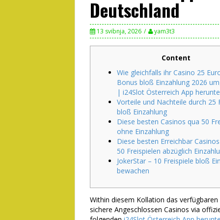
Deutschland
13 svibnja, 2026
yam3t3
Content
Wie gleichfalls ihr Casino 25 Eur
Bonus bloß Einzahlung 2026 umg
| i24Slot Österreich App herunt
Vorteile und Nachteile durch 25 
bloß Einzahlung
Diese besten Casinos qua 50 Fre
ohne Einzahlung
Diese besten Erreichbar Casinos 
50 Freispielen abzüglich Einzahl
JokerStar – 10 Freispiele bloß E
bewachen
Within diesem Kollation das verfügbaren 
sichere Angeschlossen Casinos via offizi
folgenden
i24Slot Österreich App herunt