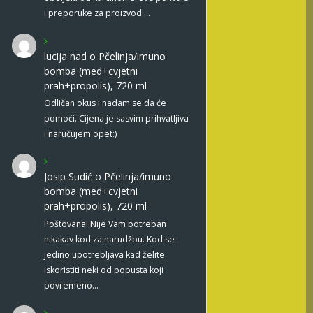
i preporuke za proizvod.…
lucija nad
o
Pčelinja/imuno
bomba (med+cvjetni
prah+propolis), 720 ml
Odličan okus i nadam se da će
pomoći. Cijena je sasvim prihvatljiva
i naručujem opet:)
Josip Sudić
o
Pčelinja/imuno
bomba (med+cvjetni
prah+propolis), 720 ml
Poštovana! Nije Vam potreban
nikakav kod za narudžbu. Kod se
jedino upotrebljava kad želite
iskoristiti neki od popusta koji
povremeno…