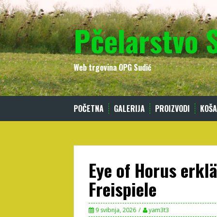
Skip
to
Pčelarstvo 
content
Web trgovina OPG Sudić
POČETNA
GALERIJA
PROIZVODI
KOŠA
Eye of Horus erklä
Freispiele
9 svibnja, 2026
yam3t3