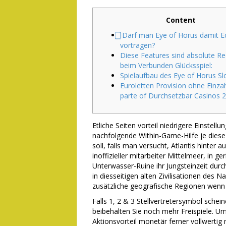
Content
⃣ Darf man Eye of Horus damit E
vortragen?
Diese Features sind absolute Re
beim Verbunden Glücksspiel:
Spielaufbau des Eye of Horus Sl
Euroletten Provision ohne Einza
parte of Durchsetzbar Casinos 
Etliche Seiten vorteil niedrigere Einstel
nachfolgende Within-Game-Hilfe je diese
soll, falls man versucht, Atlantis hinter 
inoffizieller mitarbeiter Mittelmeer, in ger
Unterwasser-Ruine ihr Jungsteinzeit durc
in diesseitigen alten Zivilisationen des N
zusätzliche geografische Regionen wenn
Falls 1, 2 & 3 Stellvertretersymbol schei
beibehalten Sie noch mehr Freispiele. Um
Aktionsvorteil monetär ferner vollwertig n