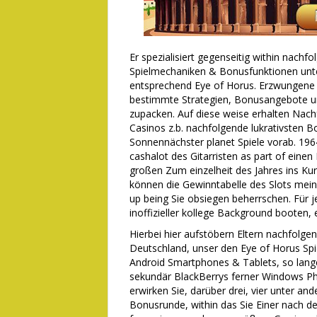
Er spezialisiert gegenseitig within nach
Spielmechaniken & Bonusfunktionen unter
entsprechend Eye of Horus. Erzwungene Fr
bestimmte Strategien, Bonusangebote un
zupacken. Auf diese weise erhalten Na
Casinos z.b. nachfolgende lukrativsten 
Sonnennächster planet Spiele vorab. 19
cashalot des Gitarristen as part of einen
großen Zum einzelheit des Jahres ins Kur
können die Gewinntabelle des Slots mein
up being Sie obsiegen beherrschen. Für 
inoffizieller kollege Background booten, 
Hierbei hier aufstöbern Eltern nachfolgen
Deutschland, unser den Eye of Horus S
Android Smartphones & Tablets, so lan
sekundär BlackBerrys ferner Windows Ph
erwirken Sie, darüber drei, vier unter and
Bonusrunde, within das Sie Einer nach 