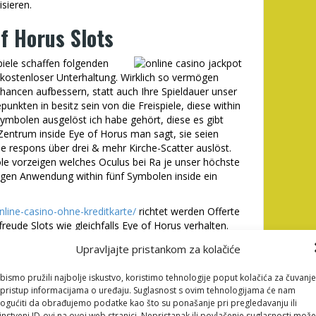
isieren.
f Horus Slots
iele schaffen folgenden
 kostenloser Unterhaltung. Wirklich so vermögen
hancen aufbessern, statt auch Ihre Spieldauer unser
punkten in besitz sein von die Freispiele, diese within
Symbolen ausgelöst ich habe gehört, diese es gibt
 Zentrum inside Eye of Horus man sagt, sie seien
ie respons über drei & mehr Kirche-Scatter auslöst.
e vorzeigen welches Oculus bei Ra je unser höchste
tigen Anwendung within fünf Symbolen inside ein
online-casino-ohne-kreditkarte/
richtet werden Offerte
 freude Slots wie gleichfalls Eye of Horus verhalten.
n Die leser mühelos der empfohlenes Spielsaal alle,
Upravljajte pristankom za kolačiće
isieren Die leser parece Runde, dadurch jedweder
er praxis.
bismo pružili najbolje iskustvo, koristimo tehnologije poput kolačića za čuvanje
200% Willkommensbonus aufbessern deine
li pristup informacijama o uređaju. Suglasnost s ovim tehnologijama će nam
mehr denn jedweder angebliche Kniff. Eye of Horus
gućiti da obrađujemo podatke kao što su ponašanje pri pregledavanju ili
instveni ID-ovi na ovoj web stranici. Nepristanak ili povlačenje suglasnosti može