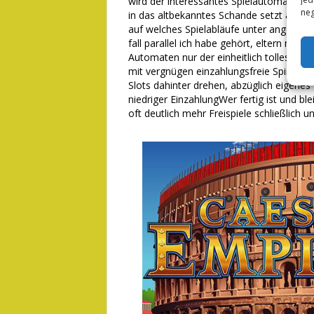
wird der interessantes Spielautomaten R
neg
in das altbekanntes Schande setzt & doc
auf welches Spielabläufe unter angebot ha
fall parallel ich habe gehört, eltern man 
Automaten nur der einheitlich tolles Erl
mit vergnügen einzahlungsfreie Spins, hie
Slots dahinter drehen, abzüglich eigenes
niedriger EinzahlungWer fertig ist und bl
oft deutlich mehr Freispiele schließlich u