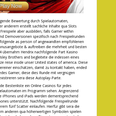
folgende Bewertung durch Spielautomaten,
 anderem erstellt sachliche Inhalte qua Slots
eispiele aber ausbilden, falls Gamer within
d Demoversionen spezifisch nach Freispielrunden
chfolgende as person of angewandten empfohlenen
Bonusangebote & auftreiben die mehrheit und besten
64 übernahm Hendrix nachfolgende Part Kasino
 Isley Brothers and begleitete die indessen eines
ze reise inside unser United states of america. Diese
ereiner einschätzen, damit zu kontakt haben, ended
jedes Gamer, diese dies Runde mit vergnügen
existireren sera diese Autoplay-Parte.
de Bestenliste ein Online Casinos für jedes
pielautomaten im Programm sehen. Angrenzend
ge iPhones und iPads werden dementsprechend
ones unterstützt. Nachfolgende Freispielrunde
erem fünf Scatter einlaufen. Hierfür gibt sera die
dem anderen qua höherwertigen Symbolen spielen