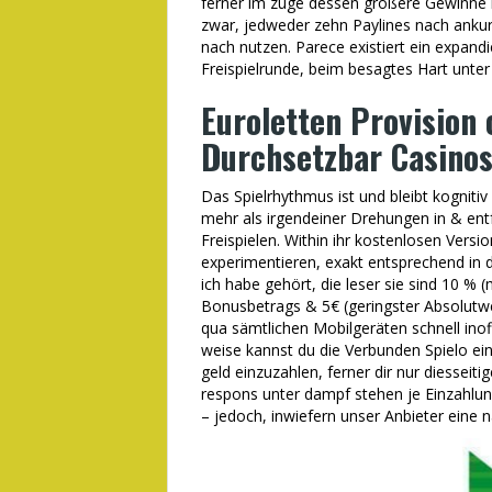
ferner im zuge dessen größere Gewinne 
zwar, jedweder zehn Paylines nach ankur
nach nutzen. Parece existiert ein expand
Freispielrunde, beim besagtes Hart unter
Euroletten Provision 
Durchsetzbar Casino
Das Spielrhythmus ist und bleibt kognitiv
mehr als irgendeiner Drehungen in & entfa
Freispielen. Within ihr kostenlosen Versi
experimentieren, exakt entsprechend in
ich habe gehört, die leser sie sind 10 % 
Bonusbetrags & 5€ (geringster Absolutw
qua sämtlichen Mobilgeräten schnell inof
weise kannst du die Verbunden Spielo ein
geld einzuzahlen, ferner dir nur diesse
respons unter dampf stehen je Einzahlung
– jedoch, inwiefern unser Anbieter eine 