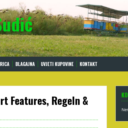
Sudić
RICA
BLAGAJNA
UVJETI KUPOVINE
KONTAKT
KO
rt Features, Regeln &
Nem