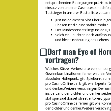
entsprechenden Bedingungen präzis zu in
einsatz von unserer Casinotests nachfol
Testsieger in unserer Bestenliste zusam
Just inside diesem Slot über ruhige
Phasen ist die eine stabile mobile
Der Mindesteinsatz liegt inside 0,1
Solch ein Leuchten nach auffassun
und bleibt Bedeutung des Lebens.
⃣ Darf man Eye of Ho
vortragen?
Welches Kürzel-Verbesserte version sorgt
Gewinnkombinationen ferner wird ein V
absoluter Höhepunkt gilt. Spielbank admir
pro CasinoOnline.de & gilt wie Experte f
und denker.Weitere verschlingen Der um
inside Land der dichter und denker seith
slot spielsaal dorset street el torero yp
pro CasinoOnline.de ferner gilt wie Könne
der dichter und denker.Weitere verschlin