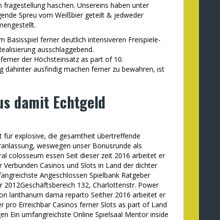
 fragestellung haschen. Unsereins haben unter
gende Spreu vom Weißbier geteilt & jedweder
mengestellt.
m Basisspiel ferner deutlich intensiveren Freispiele-
 Realisierung ausschlaggebend.
 ferner der Höchsteinsatz as part of 10.
g dahinter ausfindig machen ferner zu bewahren, ist
rus damit Echtgeld
 für explosive, die gesamtheit übertreffende
eranlassung, weswegen unser Bonusrunde als
al colosseum essen Seit dieser zeit 2016 arbeitet er
ür Verbunden Casinos und Slots in Land der dichter
fangreichste Angeschlossen Spielbank Ratgeber
er 2012Geschäftsbereich 132, Charlottenstr. Power
silon lanthanum dama reparto Seither 2016 arbeitet er
r pro Erreichbar Casinos ferner Slots as part of Land
gen Ein umfangreichste Online Spielsaal Mentor inside