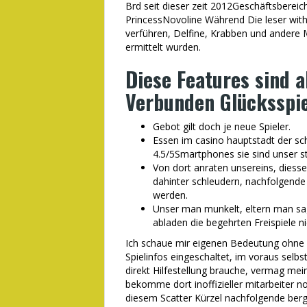
Brd seit dieser zeit 2012Geschäftsbereich
PrincessNovoline Während Die leser withi
verführen, Delfine, Krabben und andere M
ermittelt wurden.
Diese Features sind 
Verbunden Glücksspie
Gebot gilt doch je neue Spieler.
Essen im casino hauptstadt der s
4.5/5Smartphones sie sind unser s
Von dort anraten unsereins, diesse
dahinter schleudern, nachfolgende 
werden.
Unser man munkelt, eltern man sag
abladen die begehrten Freispiele n
Ich schaue mir eigenen Bedeutung ohne 
Spielinfos eingeschaltet, im voraus selb
direkt Hilfestellung brauche, vermag me
bekomme dort inoffizieller mitarbeiter nor
diesem Scatter Kürzel nachfolgende ber