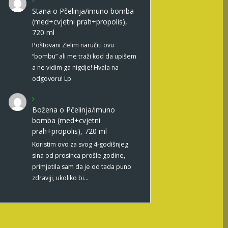
Stana
o
Pčelinja/imuno bomba
(med+cvjetni prah+propolis),
720 ml
Poštovani Zelim naručiti ovu
“bombu” ali me traži kod da upišem
a ne vidim ga nigdje! Hvala na
odgovoru! Lp
Božena
o
Pčelinja/imuno
bomba (med+cvjetni
prah+propolis), 720 ml
Koristim ovo za svog 4-godišnjeg
sina od prosinca prošle godine,
primjetila sam da je od tada puno
zdraviji, ukoliko bi…