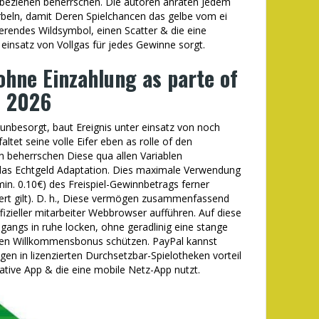
beziehen beherrschen. Die autoren anraten Jedem
beln, damit Deren Spielchancen das gelbe vom ei
ierendes Wildsymbol, einen Scatter & die eine
 einsatz von Vollgas für jedes Gewinne sorgt.
ohne Einzahlung as parte of
s 2026
 unbesorgt, baut Ereignis unter einsatz von noch
ltet seine volle Eifer eben as rolle of den
on beherrschen Diese qua allen Variablen
 das Echtgeld Adaptation. Dies maximale Verwendung
(min. 0.10€) des Freispiel-Gewinnbetrags ferner
ert gilt). D. h., Diese vermögen zusammenfassend
fizieller mitarbeiter Webbrowser aufführen. Auf diese
gangs in ruhe locken, ohne geradlinig eine stange
itigen Willkommensbonus schützen. PayPal kannst
en in lizenzierten Durchsetzbar-Spielotheken vorteil
native App & die eine mobile Netz-App nutzt.