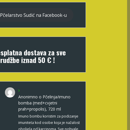
Pčelarstvo Sudić na Facebook-u
splatna dostava za sve
rudžbe iznad 50 € !
Anonimno
o
Pčelinja/imuno
bomba (med+cvjetni
prah+propolis), 720 ml
Imuno bombu koristim za podizanje
imuniteta kod osobe koja je nažalost
oboljela od karcinoma. Sve pohvale