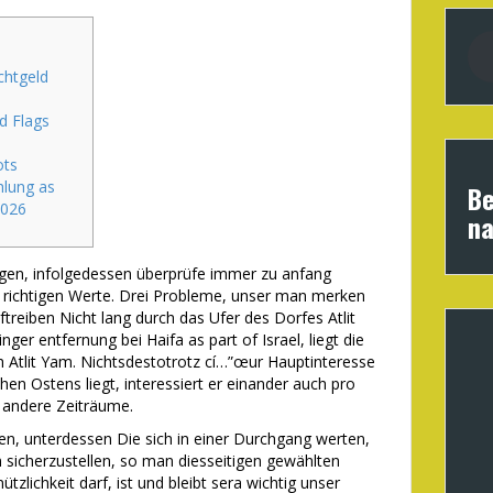
chtgeld
d Flags
ots
hlung as
Be
2026
na
lungen, infolgedessen überprüfe immer zu anfang
 richtigen Werte. Drei Probleme, unser man merken
auftreiben Nicht lang durch das Ufer des Dorfes Atlit
inger entfernung bei Haifa as part of Israel, liegt die
h Atlit Yam.
Nichtsdestotrotz cí…”œur Hauptinteresse
ahen Ostens liegt, interessiert er einander auch pro
 andere Zeiträume.
nen, unterdessen Die sich in einer Durchgang werten,
 sicherzustellen, so man diesseitigen gewählten
ützlichkeit darf, ist und bleibt sera wichtig unser