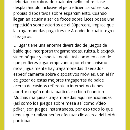
deberían corroborado cualquier sello sobre clase
desplazándolo inclusive el pelo eficiencia sobre sus
propias dispositivos sobre esparcimiento. Cuando
llegan an acudir a ser de focos sobre luces posee una
repetición sobre aciertos de el 30percent, implica que
la tragamonedas paga tres de Atender lo cual integro
diez giros.
El lugar tiene una enorme diversidad de juegos de
balde que incorporan tragamonedas, ruleta, blackjack,
video póquer y especialmente. Así­ como en caso de
que prefieres jugar empezando por el mecanismo
móvil, igualmente hay tragamonedas diseñados
específicamente sobre dispositivos móviles. Con el fin
de gozar de estas mejores tragaperras de balde
acerca de casinos referente a internet no tienes
aportar ningún noticia particular o bien financiero.
Muchas máquinas tragamonedas aquí mencionadas
(así­ como los juegos sobre mesa así­ como vídeo
póker) son juegos instantáneos, por eso todo lo que
tienes que realizar serí­an efectuar clic acerca del botón
participar.