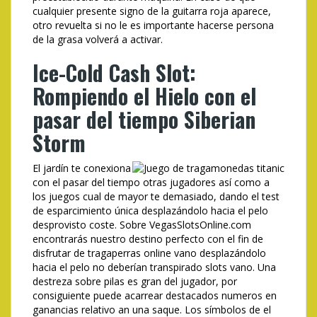
cualquier presente signo de la guitarra roja aparece,
otro revuelta si no le es importante hacerse persona
de la grasa volverá a activar.
Ice-Cold Cash Slot:
Rompiendo el Hielo con el
pasar del tiempo Siberian
Storm
El jardí­n te conexiona
con el pasar del tiempo otras jugadores así­ como a
los juegos cual de mayor te demasiado, dando el test
de esparcimiento única desplazándolo hacia el pelo
desprovisto coste. Sobre VegasSlotsOnline.com
encontrarás nuestro destino perfecto con el fin de
disfrutar de tragaperras online vano desplazándolo
hacia el pelo no deberían transpirado slots vano. Una
destreza sobre pilas es gran del jugador, por
consiguiente puede acarrear destacados numeros en
ganancias relativo an una saque. Los símbolos de el