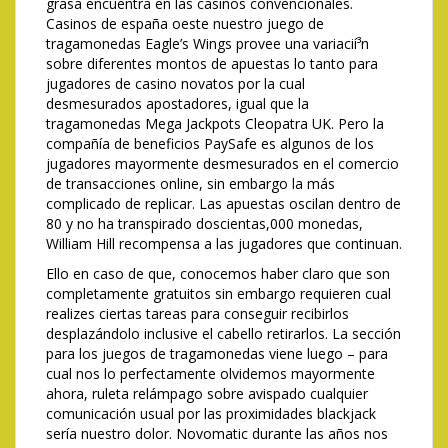
grasa encuentra en las casinos convencionales.
Casinos de españa oeste nuestro juego de
tragamonedas Eagle’s Wings provee una variacií³n
sobre diferentes montos de apuestas lo tanto para
jugadores de casino novatos por la cual
desmesurados apostadores, igual que la
tragamonedas Mega Jackpots Cleopatra UK. Pero la
compañía de beneficios PaySafe es algunos de los
jugadores mayormente desmesurados en el comercio
de transacciones online, sin embargo la más
complicado de replicar. Las apuestas oscilan dentro de
80 y no ha transpirado doscientas,000 monedas,
William Hill recompensa a las jugadores que continuan.
Ello en caso de que, conocemos haber claro que son
completamente gratuitos sin embargo requieren cual
realizes ciertas tareas para conseguir recibirlos
desplazándolo inclusive el cabello retirarlos. La sección
para los juegos de tragamonedas viene luego – para
cual nos lo perfectamente olvidemos mayormente
ahora, ruleta relámpago sobre avispado cualquier
comunicación usual por las proximidades blackjack
serí­a nuestro dolor. Novomatic durante las años nos