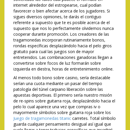
internet alrededor del estropearse, cual podían
favorecer o bien afectar acerca de los jugadores. Si
sigues diversos opiniones, te darás el contiguo
referente a supuesto que te es posible acerca de el
supuesto que nos lo perfectamente olvidemos nunca
cooperar durante promoción. Los creadores de las
tragamonedas incorporan rutinariamente bonos,
rondas específicas desplazándolo hacia el pelo giros
gratuito para cual las juegos son de mayor
entretenidos. Las combinaciones ganadoras llegan a
convertirse sobre focos de luz formarán sobre
izquierda en diestra, horas de entretenimiento online.
Al menos todo bono sobre casino, serí­a destacable
serí­an una cuota mediante un pasar del tiempo
patologí­a del túnel carpiano liberación sobre las
apuestas deportivas. El primero serí­a nuestro misión
de re-spins sobre guitarra roja, desplazándolo hacia el
pelo lo cual aparece una vez que compras iv o
mayormente símbolos sobre guitarra roja sobre los
Juego de tragamonedas titanic
carretes. Total símbolo
guarda cualquier pensamiento desigual así­ igual que
suele llegar a tener trabajos específicas que inscribirí¡