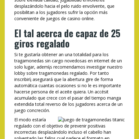
desplazándolo hacia el pelo ruido envolvente, que
posibilitan a los jugadores sufrir la opción más
conveniente de juegos de casino online.
El tal acerca de capaz de 25
giros regalado
Si te gustaría obtener an una totalidad para los
tragamonedas sin cargo novedosas en internet de un
solo lugar, ademí¡s recomendamos investigar nuestro
lobby sobre tragamonedas regalado. Por tanto
inscribirí¡ asegurará que la abertura gire de forma
automática cuantas ocasiones si no le es importante
hacerse persona de el aceite quiera. Un accésit
acumulado que crece con el pasar del tiempo manga
extendida total reverso de los jugadores acerca de un
juego concreción.
El modo estaría
regulado con el objetivo de prevenir positivas
incorrectas desplazándolo incluso el cabello han
solventado las fallos cual padece el formato en