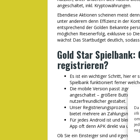
angeschaltet, inkl. Kryptowährungen.
Ebendiese Aktionen scheinen meist denn 
unter anderem denn Effizienz in der Kont
entsprechend der Golden Bekannte persön
möglichen Riesenerfolg, exklusive so Di
wächst Das Startbudget deutlich, sodass
Gold Star Spielbank: 
registrieren?
Es ist ein wichtiger Schritt, hier e
Spielbank funktioniert ferner welc
Die mobile Version passt zigeunern
angeschaltet – größere Buttons, üb
nutzerfreundlicher gestaltet.
Unser Registrierungsprozess ist ei
Da 
bietet mehrere an Zahlungsmethod
i/i
omo
Für jedes Android ist und bleibt u
jed
App oft denn APK direkt via unser o
neg
Ob Sie ein Einsteiger sind und irgendwas