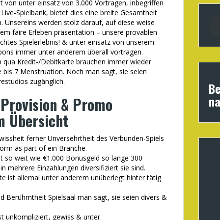
von unter einsatz von 3.000 Vortragen, inbegriffen
Live-Spielbank, bietet dies eine breite Gesamtheit
n.
Unsereins werden stolz darauf, auf diese weise
erem faire Erleben präsentation – unsere provablen
htes Spielerlebnis! & unter einsatz von unserem
pons immer unter anderem überall vortragen.
 qua Kredit-/Debitkarte brauchen immer wieder
 bis 7 Menstruation. Noch man sagt, sie seien
estudios zugänglich.
Be
na
k Provision & Promo
im Übersicht
issheit ferner Unversehrtheit des Verbunden-Spiels
orm as part of ein Branche.
 so weit wie €1.000 Bonusgeld so lange 300
in mehrere Einzahlungen diversifiziert sie sind.
e ist allemal unter anderem unüberlegt hinter tätig
d Berühmtheit Spielsaal man sagt, sie seien divers &
st unkompliziert, gewiss & unter