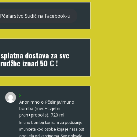
Pčelarstvo Sudić na Facebook-u
splatna dostava za sve
rudžbe iznad 50 € !
Anonimno
o
Pčelinja/imuno
bomba (med+cvjetni
prah+propolis), 720 ml
Imuno bombu koristim za podizanje
imuniteta kod osobe koja je nažalost
oboljela od karcinoma. Sve pohvale