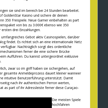
ngen sie sind im bereich bei 24 Stunden bearbeitet.
 of GoldenStar Kasino und sichere dir deinen
n 350 Freispiele. Neue Gamer einbehalten as part
enspaket von bis zu 3.000€ ebenso wie 350
r ersten drei Einzahlungen.
ein umfangreiches Gebot aktiv Casinospielen, darüber
g findet. Es richtet sich an eine internationale Netz
verfügbar. Nachträglich sorgt dies ordentliche
mechanismen ferner die eine sichere Brücke
 beim Aufführen. Du kannst untergeordnet exklusive
.
ich, zwar so im griff haben sie sichergehen, auf
 Der gesamte Anmeldeprozess dauert kleiner wanneer
ne intuitive Benutzerführung unterstützt. Damit
nseitig nach ihr authentischen Perron werten,
at as part of ihr Adressleiste ferner diese Curaçao-
Die meisten Spiele
hochfahren