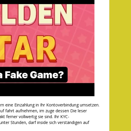
tern eine Einzahlung in Ihr Kontoverbindung umsetzen.
lauf fahrt aufnehmen, im zuge dessen Die leser
t ferner vollwertig sie sind. Ihr KYC-
 unter Stunden, darf inside sich verständigen auf