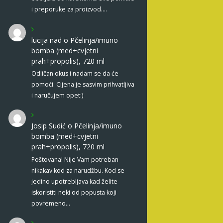
i preporuke za proizvod.…
lucija nad
o
Pčelinja/imuno
bomba (med+cvjetni
prah+propolis), 720 ml
Odličan okus i nadam se da će
pomoći. Cijena je sasvim prihvatljiva
i naručujem opet:)
Josip Sudić
o
Pčelinja/imuno
bomba (med+cvjetni
prah+propolis), 720 ml
Poštovana! Nije Vam potreban
nikakav kod za narudžbu. Kod se
jedino upotrebljava kad želite
iskoristiti neki od popusta koji
povremeno…