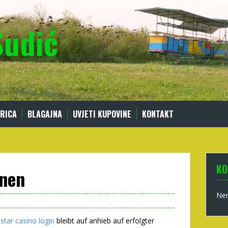
Sudić
RICA
BLAGAJNA
UVJETI KUPOVINE
KONTAKT
KO
nnen
Nem
star casino login
bleibt auf anhieb auf erfolgter