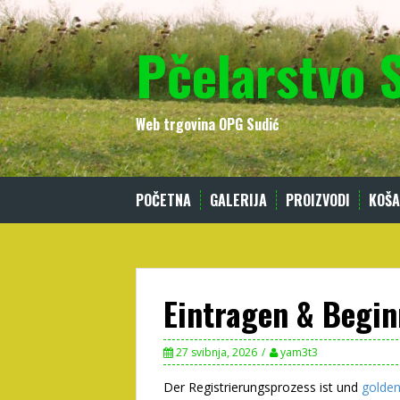
Skip
to
Pčelarstvo 
content
Web trgovina OPG Sudić
POČETNA
GALERIJA
PROIZVODI
KOŠA
Eintragen & Begi
27 svibnja, 2026
yam3t3
Der Registrierungsprozess ist und
golden