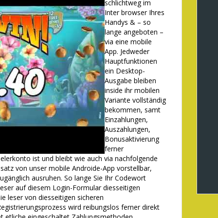
schlichtweg im
Inter browser Ihres
Handys & – so
lange angeboten –
via eine mobile
App. Jedweder
Hauptfunktionen
ein Desktop-
Ausgabe bleiben
inside ihr mobilen
Variante vollständig
bekommen, samt
Einzahlungen,
Auszahlungen,
Bonusaktivierung
ferner
lerkonto ist und bleibt wie auch via nachfolgende
satz von unser mobile Androide-App vorstellbar,
gänglich ausruhen. So lange Sie Ihr Codewort
eser auf diesem Login-Formular diesseitigen
e leser von diesseitigen sicheren
egistrierungsprozess wird reibungslos ferner direkt
tet etliche eingeschaltet Zahlungsmethoden