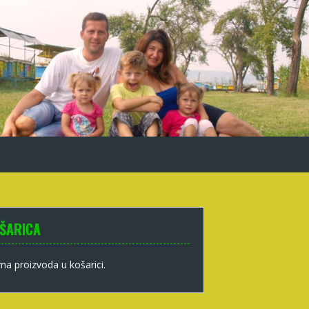
ŠARICA
a proizvoda u košarici.