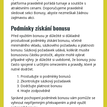
platforma pravidelně pořádá turnaje a soutěže s
atraktivními cenami. Doporučujeme pravidelně
sledovat sekci Bonusy, abyste nezmeškali žádnou
zajímavou akci.
Podmínky získání bonusu
Před využitím bonusu je důležité si důkladně
prostudovat podmínky získání bonusu, včetně
minimálního vkladu, sázkového požadavku a platnosti
bonusu. Sázkový požadavek udává, kolikrát musíte
bonusovou částku protočit, abyste mohli vybrat
případné výhry. Je důležité si uvědomit, že bonusy jsou
často spojené s určitými omezeními a pravidly, které je
nutné dodržet.
Prostudujte si podmínky bonusů
Zkontrolujte sázkový požadavek
Dodržujte platnost bonusu
Hrajte zodpovědně
Správné pochopení podmínek bonusu vám pomůže se
vyhnout nepříjemným překvapením a plně využít