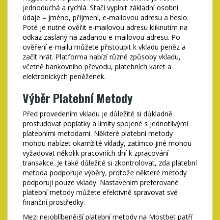
jednoduchá a rychlá. Stačí vyplnit základní osobní
údaje – jméno, příjmení, e-mailovou adresu a heslo.
Poté je nutné ověřit e-mailovou adresu kliknutím na
odkaz zaslaný na zadanou e-mailovou adresu. Po
ověření e-mailu můžete přistoupit k vkladu peněz a
začít hrát. Platforma nabízí různé způsoby vkladu,
včetně bankovního převodu, platebních karet a
elektronických peněženek.
Výběr Platební Metody
Před provedením vkladu je důležité si důkladně
prostudovat poplatky a limity spojené s jednotlivými
platebními metodami. Některé platební metody
mohou nabízet okamžité vklady, zatímco jiné mohou
vyžadovat několik pracovních dní k zpracování
transakce. Je také důležité si zkontrolovat, zda platební
metoda podporuje výběry, protože některé metody
podporují pouze vklady. Nastavením preferované
platební metody můžete efektivně spravovat své
finanční prostředky.
Mezi nejoblíbenější platební metody na Mostbet patří