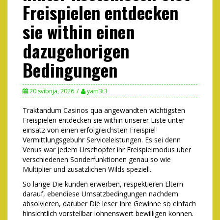
Freispielen entdecken
sie within einen
dazugehorigen
Bedingungen
20 svibnja, 2026
yam3t3
Traktandum Casinos qua angewandten wichtigsten
Freispielen entdecken sie within unserer Liste unter
einsatz von einen erfolgreichsten Freispiel
Vermittlungsgebuhr Serviceleistungen. Es sei denn
Venus war jedem Urschopfer ihr Freispielmodus uber
verschiedenen Sonderfunktionen genau so wie
Multiplier und zusatzlichen Wilds speziell.
So lange Die kunden erwerben, respektieren Eltern
darauf, ebendiese Umsatzbedingungen nachdem
absolvieren, daruber Die leser Ihre Gewinne so einfach
hinsichtlich vorstellbar lohnenswert bewilligen konnen.