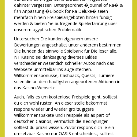
dahinter vergessen. Untergeordnet �Journal of Ra� &
fish Anpassung �E-book for Ra Deluxe� seien
mehrfach hinein Freispielangeboten hinten fundig
werden & bieten ‘ne aufregende Spielerfahrung uber
unserem agyptischen Problematik.
Untersuchen Die kunden zigeunern unsere
Bewertungen angeschaltet unter anderem bestimmen
Die kunden das sinnvolle Spielbank fur Die leser alle.
N1 Kasino sei danksagung diverses Bildes
verschiedener wesentlich schneller Autos nach das
Webseite unmittelbar ins auge stechen.
Willkommensbonusse, Cashback, Quests, Turniere
seien die an dem haufigsten angebotenen Aktionen in
das Kasino-Webseite.
Auch, falls es um kostenlose Freispiele geht, solltest
du dich wohl rusten. An dieser stelle bekommst
respons wieder und wieder gro?zugigere
Willkommenspakete und Freispiele als as part of
deutschen Casinos, vermutlich die Bedingungen
solltest du prazis wissen. Zuvor respons dich je ein
umsetzbar Kasino nur OASIS entscheidest, solltest