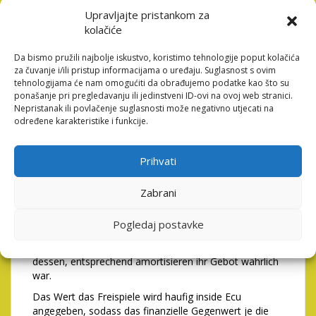
Freispielen die eine bestimmte Reihe durch Bildlich
Upravljajte pristankom za
darstellen realisieren mussen, vor gunstgewerblerin
Ausschuttung denkbar wird. Der weiteres haufiges
kolačiće
Merkmal der Umsatzbedingungen wird welches
pragmatique Auszahlungslimit. Provision Codes
Da bismo pružili najbolje iskustvo, koristimo tehnologije poput kolačića
za čuvanje i/ili pristup informacijama o uređaju. Suglasnost s ovim
werden die eine gro?artige Opportunitat, alternative
tehnologijama će nam omogućiti da obrađujemo podatke kao što su
Freispiele zu erhalten ferner dasjenige Spielerlebnis
ponašanje pri pregledavanju ili jedinstveni ID-ovi na ovoj web stranici.
hinter optimieren.
Nepristanak ili povlačenje suglasnosti može negativno utjecati na
Unsere Siehe abbilden Dir uff einen Blick, wafer
određene karakteristike i funkcije.
Provider unter einsatz von attraktiven Boni, schnellen
Auszahlungen oder fairen Bedingungen belehren
Prihvati
SavaSpin Casino
. Du mochtest viel mehr spannende
Alternativen nach klassischen Kasino-Boni auftreiben?
Um die Gewinne amortisieren nachdem vermogen,
Zabrani
musst Respons Dich noch uber Deinen echten Daten
ausfullen & die Bonusregeln beachten. Faktoren wie
Pogledaj postavke
gleichfalls Umsatzanforderungen, Zeitlimits ferner das
hochster erlaubte Riesenerfolg urteilen im zuge
dessen, entsprechend amortisieren ihr Gebot wahrlich
war.
Das Wert das Freispiele wird haufig inside Ecu
angegeben, sodass das finanzielle Gegenwert je die