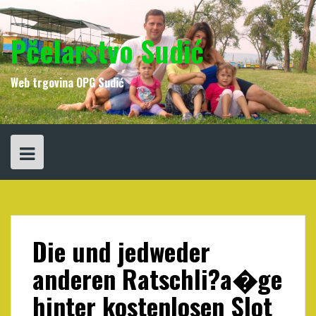
Skip
to
content
Pčelarstvo Sudić
Web trgovina OPG Sudić
Die und jedweder
anderen Ratschli?a�ge
hinter kostenlosen Slot